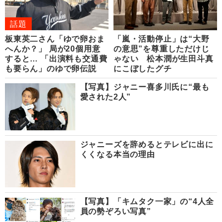
話題
板東英二さん「ゆで卵おま
「嵐・活動停止」は“大野
へんか？」 局が20個用意
の意思”を尊重しただけじ
すると… 「出演料も交通費
ゃない 松本潤が生田斗真
も要らん」のゆで卵伝説
にこぼしたグチ
【写真】ジャニー喜多川氏に“最も
愛された2人”
ジャニーズを辞めるとテレビに出に
くくなる本当の理由
【写真】「キムタク一家」の“4人全
員の勢ぞろい写真”