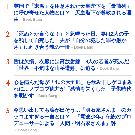
英国で「末席」を用意された天皇陛下を「最前列」
に呼び寄せた人物とは？ 天皇陛下が尊敬される理
由
Book Bang
「死ぬとか言うな！」と怒鳴った日、妻は2人の子
を残して自死した…夫が「自分の犯した罪や愚か
さ」に向き合う魂の一冊
Book Bang
舌は欠損、衣服には高放射線…9人の若者が死んだ
「世界一不気味な山岳遭難」に迫る
Book Bang
心を病んだ母が「4Lの大五郎」を飲み干しゲロまみ
れに…ノブコブ徳井が「感情を失くした」子供時代
を明かす
Book Bang
今思い出しても涙が出そう…「明石家さんま」のカ
ッコよすぎる一言とは？ 「電波少年」伝説のプロ
デューサーによる『人間・明石家さんま』評
Book Bang