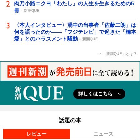
肉乃小路ニクヨ「わたし」の人生を生きるための5
冊
新潮QUE
〈本人インタビュー〉渦中の当事者「佐藤二朗」は
何を語ったのか――「フジテレビ」で起きた「橋本
愛」とのハラスメント騒動
新潮QUE
「新潮QUE」とは？
話題の本
レビュー
ニュース