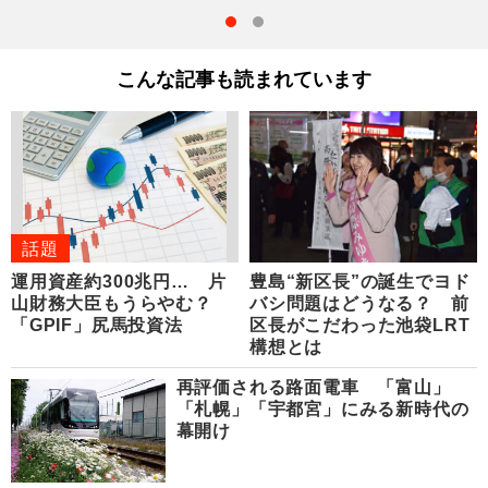
こんな記事も読まれています
話題
運用資産約300兆円… 片
豊島“新区長”の誕生でヨド
山財務大臣もうらやむ？
バシ問題はどうなる？ 前
「GPIF」尻馬投資法
区長がこだわった池袋LRT
構想とは
再評価される路面電車 「富山」
「札幌」「宇都宮」にみる新時代の
幕開け