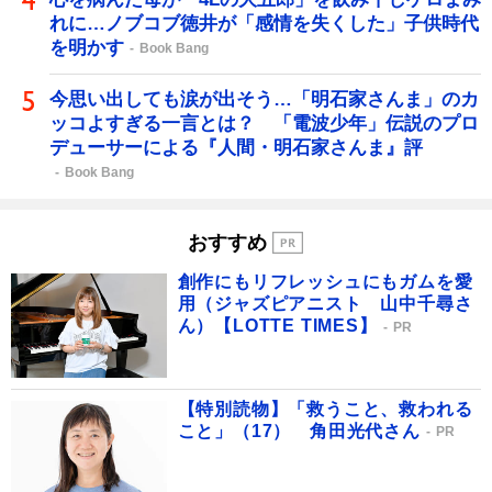
れに…ノブコブ徳井が「感情を失くした」子供時代
を明かす
Book Bang
今思い出しても涙が出そう…「明石家さんま」のカ
ッコよすぎる一言とは？ 「電波少年」伝説のプロ
デューサーによる『人間・明石家さんま』評
Book Bang
おすすめ
創作にもリフレッシュにもガムを愛
用（ジャズピアニスト 山中千尋さ
ん）【LOTTE TIMES】
PR
【特別読物】「救うこと、救われる
こと」（17） 角田光代さん
PR