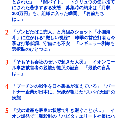
とされた」 「闇バイト」 トクリュウの使い捨て
にされた悲惨すぎる実態 募集時の約束は「月収
300万円」も、組織に入った瞬間、「お前たち
は…」
「ゾンビたばこ売人」と肩組みショット「小園海
斗」に注がれる“厳しい視線” 昨季の首位打者も今
季は打撃低調、守備にも不安 「レギュラー剥奪も
選択肢のひとつに」
「そもそも会社のせいで起きた人災」 イオンモー
ル事故被害者の親族が慟哭の証言 「最後の言葉
は…」
「プーチンの戦争を日本製品が支えている」「パー
トナー企業が日本に」米紙が報じた“スパイ天国”の
実態
「父の遺産を最良の状態で引き継ぐことが…」 イ
オン爆発で非難殺到の「ハビタ」エリート社長はハ