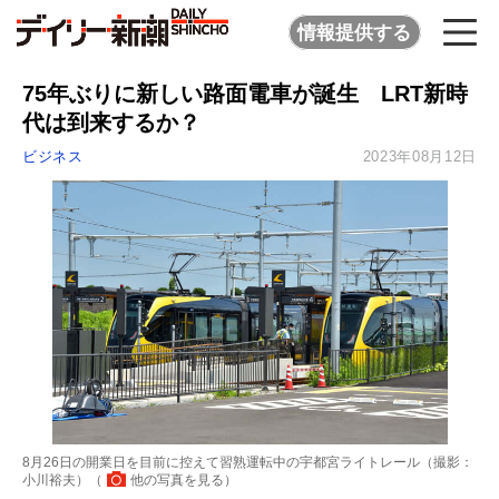
情報提供する
75年ぶりに新しい路面電車が誕生 LRT新時
代は到来するか？
ビジネス
2023年08月12日
8月26日の開業日を目前に控えて習熟運転中の宇都宮ライトレール（撮影：
小川裕夫）（
他の写真を見る
）