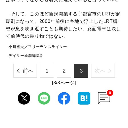
そして、このほど新規開業する宇都宮市のLRTが起
爆剤になって、2000年前後に各地で浮上したLRT構
想が息を吹き返すことも期待したい。路面電車は決し
て前時代の乗り物ではない。
小川裕夫／フリーランスライター
デイリー新潮編集部
前へ
1
2
3
次へ
[3/3ページ]
0