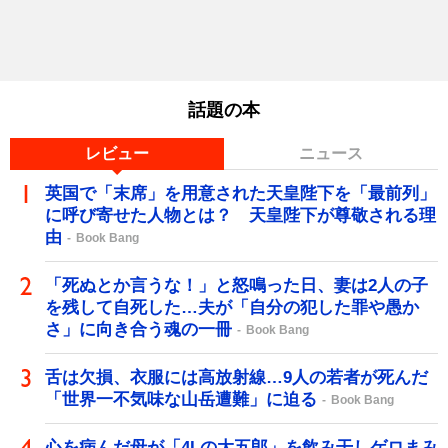
話題の本
レビュー
ニュース
英国で「末席」を用意された天皇陛下を「最前列」
に呼び寄せた人物とは？ 天皇陛下が尊敬される理
由
Book Bang
「死ぬとか言うな！」と怒鳴った日、妻は2人の子
を残して自死した…夫が「自分の犯した罪や愚か
さ」に向き合う魂の一冊
Book Bang
舌は欠損、衣服には高放射線…9人の若者が死んだ
「世界一不気味な山岳遭難」に迫る
Book Bang
心を病んだ母が「4Lの大五郎」を飲み干しゲロまみ