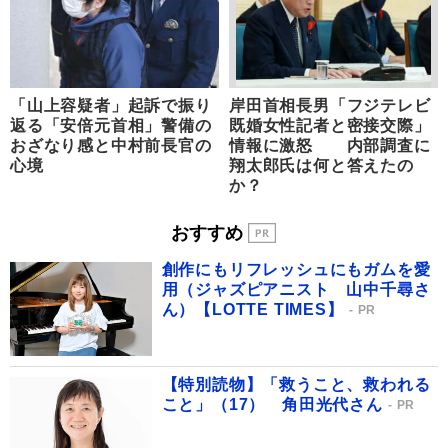
「山上容疑者」起訴で振り
岸田首相長男「フジテレビ
返る「安倍元首相」警備の
既婚女性記者と密接交際」
おざなり感と中村前長官の
情報に激怒 内部調査に
心境
翔太郎氏は何と答えたの
か？
おすすめ
創作にもリフレッシュにもガムを愛
用（ジャズピアニスト 山中千尋さ
ん）【LOTTE TIMES】
PR
【特別読物】「救うこと、救われる
こと」（17） 角田光代さん
PR