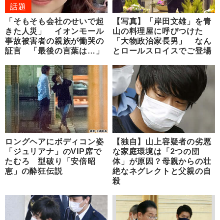
話題
「そもそも会社のせいで起
【写真】「岸田文雄」を青
きた人災」 イオンモール
山の料理屋に呼びつけた
事故被害者の親族が慟哭の
「大物政治家長男」 なん
証言 「最後の言葉は…」
とロールスロイスでご登場
ロングヘアにボディコン姿
【独自】山上容疑者の劣悪
「ジュリアナ」のVIP席で
な家庭環境は「2つの団
たむろ 型破り「安倍昭
体」が原因？母親からの壮
恵」の酔狂伝説
絶なネグレクトと父親の自
殺