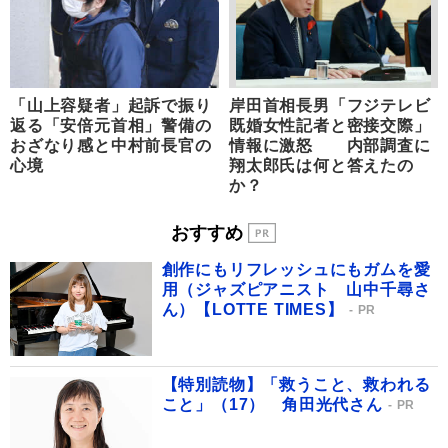
「山上容疑者」起訴で振り
岸田首相長男「フジテレビ
返る「安倍元首相」警備の
既婚女性記者と密接交際」
おざなり感と中村前長官の
情報に激怒 内部調査に
心境
翔太郎氏は何と答えたの
か？
おすすめ
創作にもリフレッシュにもガムを愛
用（ジャズピアニスト 山中千尋さ
ん）【LOTTE TIMES】
PR
【特別読物】「救うこと、救われる
こと」（17） 角田光代さん
PR