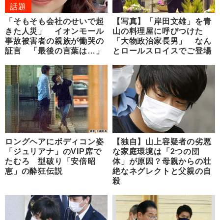
話題
「そもそも会社のせいで起
【写真】「岸田文雄」を青
きた人災」 イオンモール
山の料理屋に呼びつけた
事故被害者の親族が慟哭の
「大物政治家長男」 なん
証言 「最後の言葉は…」
とロールスロイスでご登場
ロングヘアにボディコン姿
【独自】山上容疑者の劣悪
「ジュリアナ」のVIP席で
な家庭環境は「2つの団
たむろ 型破り「安倍昭
体」が原因？母親からの壮
恵」の酔狂伝説
絶なネグレクトと父親の自
殺