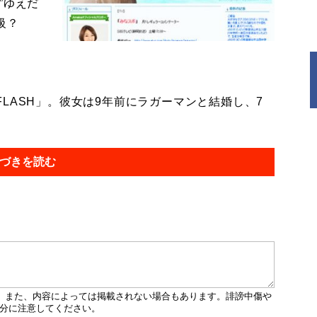
”ゆえだ
級？
ASH」。彼女は9年前にラガーマンと結婚し、7
づきを読む