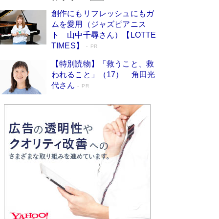
びる」俳優・高嶋政伸が家族に教わっ
創作にもリフレッシュにもガ
た“人を育てるコツ”…芸への考え方を明か
ムを愛用（ジャズピアニス
す
Book Bang
ト 山中千尋さん）【LOTTE
「『火垂るの墓』は、大嘘である」原作者が抱き
TIMES】
PR
続けた“自責の念”とは…「自己憐憫は描きたくな
い」監督が徹底的にこだわったこと（後編） #
【特別読物】「救うこと、救
戦争の記憶
Book Bang
われること」（17） 角田光
代さん
美輪明宏 晩年の回答を集めた『ほほえんで生き
PR
るための人生相談』がランクイン［エンターテイ
メントベストセラー］
Book Bang
「宇宙兄弟」最終46巻がベストセラー1位 宇宙
開発への関心を押し上げた18年の物語に幕 特装
版には「宇宙で描かれたマンガ」も収録
Book Bang
友近氏、絶賛！ 鎌倉を舞台に、孤独を抱えた
人々が新たな一歩を踏み出す連作短篇集『海のほ
とりのプラネット』試し読み
Book Bang