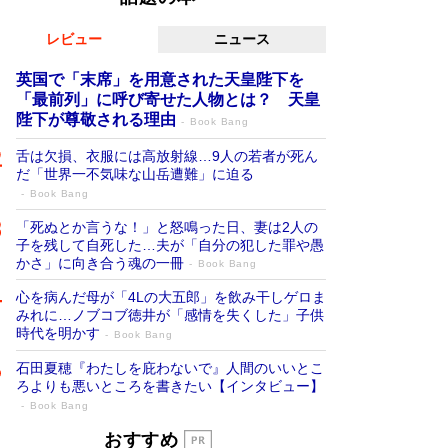
レビュー
ニュース
英国で「末席」を用意された天皇陛下を
「最前列」に呼び寄せた人物とは？ 天皇
陛下が尊敬される理由
Book Bang
舌は欠損、衣服には高放射線…9人の若者が死ん
だ「世界一不気味な山岳遭難」に迫る
Book Bang
「死ぬとか言うな！」と怒鳴った日、妻は2人の
子を残して自死した…夫が「自分の犯した罪や愚
かさ」に向き合う魂の一冊
Book Bang
心を病んだ母が「4Lの大五郎」を飲み干しゲロま
みれに…ノブコブ徳井が「感情を失くした」子供
時代を明かす
Book Bang
石田夏穂『わたしを庇わないで』人間のいいとこ
ろよりも悪いところを書きたい【インタビュー】
Book Bang
「叱って伸びるやつは、褒めたらもっと伸
おすすめ