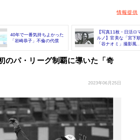
情報提供
【写真11枚・日活ロ
40年で一番気持ちよかった
ルノ】官美な「宮下
「岩崎恭子」不倫の代償
「谷ナオミ」撮影風..
を初のパ・リーグ制覇に導いた「奇
2023年06月25日