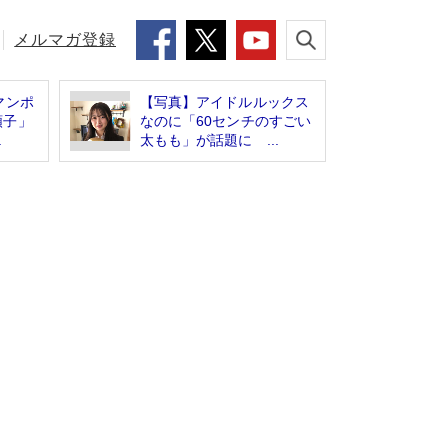
メルマガ登録
マンポ
【写真】アイドルルックス
順子」
なのに「60センチのすごい
.
太もも」が話題に ...