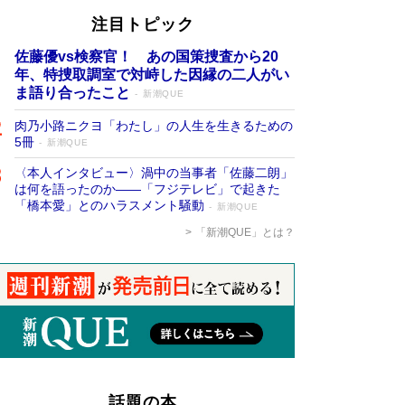
注目トピック
佐藤優vs検察官！ あの国策捜査から20
年、特捜取調室で対峙した因縁の二人がい
ま語り合ったこと
新潮QUE
肉乃小路ニクヨ「わたし」の人生を生きるための
5冊
新潮QUE
〈本人インタビュー〉渦中の当事者「佐藤二朗」
は何を語ったのか――「フジテレビ」で起きた
「橋本愛」とのハラスメント騒動
新潮QUE
「新潮QUE」とは？
話題の本