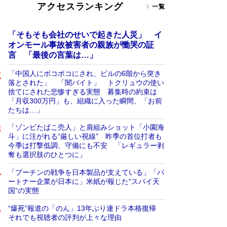
アクセスランキング
一覧
「そもそも会社のせいで起きた人災」 イ
オンモール事故被害者の親族が慟哭の証
言 「最後の言葉は…」
「中国人にボコボコにされ、ビルの6階から突き
落とされた」 「闇バイト」 トクリュウの使い
捨てにされた悲惨すぎる実態 募集時の約束は
「月収300万円」も、組織に入った瞬間、「お前
たちは…」
「ゾンビたばこ売人」と肩組みショット「小園海
斗」に注がれる“厳しい視線” 昨季の首位打者も
今季は打撃低調、守備にも不安 「レギュラー剥
奪も選択肢のひとつに」
「プーチンの戦争を日本製品が支えている」「パ
ートナー企業が日本に」米紙が報じた“スパイ天
国”の実態
“爆死”報道の「のん」13年ぶり連ドラ本格復帰
それでも視聴者の評判が上々な理由