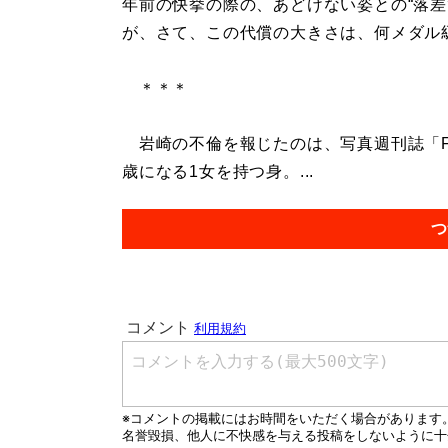
年前の快挙の際の、あどけない姿との“落差
が、さて、この代償の大きさは、何メダル
＊＊＊
岩崎の不倫を報じたのは、写真週刊誌「FL
歳になる1女を持つ身。...
つ