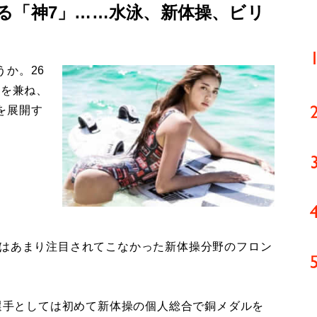
る「神7」……水泳、新体操、ビリ
か。26
姿を兼ね、
を展開す
はあまり注目されてこなかった新体操分野のフロン
選手としては初めて新体操の個人総合で銅メダルを