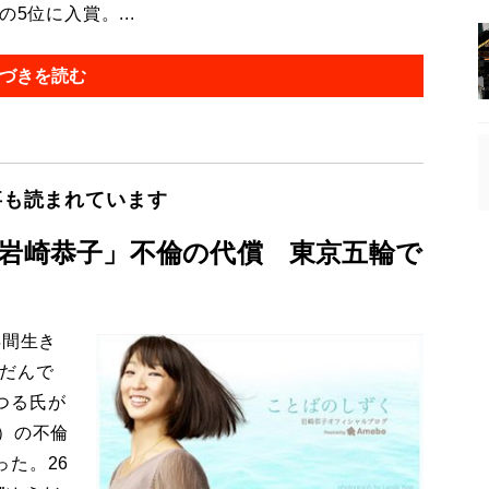
5位に入賞。...
づきを読む
事も読まれています
「岩崎恭子」不倫の代償 東京五輪で
年間生き
んだんで
つる氏が
）の不倫
た。26