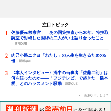
注目トピック
佐藤優vs検察官！ あの国策捜査から20年、特捜取
調室で対峙した因縁の二人がいま語り合ったこと
新潮QUE
肉乃小路ニクヨ「わたし」の人生を生きるための5
冊
新潮QUE
〈本人インタビュー〉渦中の当事者「佐藤二朗」は
何を語ったのか――「フジテレビ」で起きた「橋本
愛」とのハラスメント騒動
新潮QUE
「新潮QUE」とは？