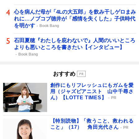
心を病んだ母が「4Lの大五郎」を飲み干しゲロまみ
れに…ノブコブ徳井が「感情を失くした」子供時代
を明かす
Book Bang
石田夏穂『わたしを庇わないで』人間のいいところ
よりも悪いところを書きたい【インタビュー】
Book Bang
おすすめ
創作にもリフレッシュにもガムを愛
用（ジャズピアニスト 山中千尋さ
ん）【LOTTE TIMES】
PR
【特別読物】「救うこと、救われる
こと」（17） 角田光代さん
PR