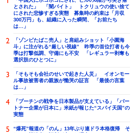
「中国人にボコボコにされ、ビルの6階から突き落
とされた」 「闇バイト」 トクリュウの使い捨て
にされた悲惨すぎる実態 募集時の約束は「月収
300万円」も、組織に入った瞬間、「お前たち
は…」
「ゾンビたばこ売人」と肩組みショット「小園海
斗」に注がれる“厳しい視線” 昨季の首位打者も今
季は打撃低調、守備にも不安 「レギュラー剥奪も
選択肢のひとつに」
「そもそも会社のせいで起きた人災」 イオンモー
ル事故被害者の親族が慟哭の証言 「最後の言葉
は…」
「プーチンの戦争を日本製品が支えている」「パー
トナー企業が日本に」米紙が報じた“スパイ天国”の
実態
“爆死”報道の「のん」13年ぶり連ドラ本格復帰 そ