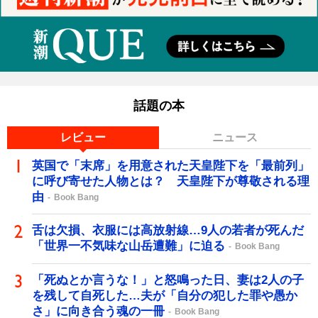
話題の本
レビュー
ニュース
英国で「末席」を用意された天皇陛下を「最前列」
に呼び寄せた人物とは？ 天皇陛下が尊敬される理
由
Book Bang
舌は欠損、衣服には高放射線…9人の若者が死んだ
「世界一不気味な山岳遭難」に迫る
Book Bang
「死ぬとか言うな！」と怒鳴った日、妻は2人の子
を残して自死した…夫が「自分の犯した罪や愚か
さ」に向き合う魂の一冊
Book Bang