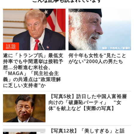
話題
遂に「トランプ氏」最低支
何十年も女性を“見たこと
持率でも中間選挙は接戦予
がない”2000人の男たち
想…分断進む米社会、
「MAGA」「民主社会主
義」の共通点は“政策理解
に乏しい支持者”か
【写真5枚】訪日した中国人富裕層
向けの「破廉恥パーティ」 “女
体”を献上など【実際の写真】
【写真12枚】「美しすぎる」と話