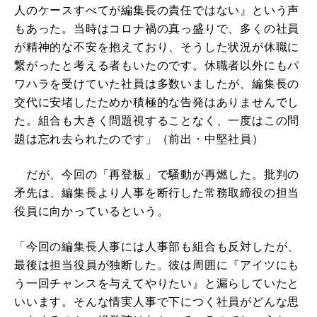
人のケースすべてが編集長の責任ではない』という声
もあった。当時はコロナ禍の真っ盛りで、多くの社員
が精神的な不安を抱えており、そうした状況が休職に
繋がったと考える者もいたのです。休職者以外にもパ
ワハラを受けていた社員は多数いましたが、編集長の
交代に安堵したためか積極的な告発はありませんでし
た。組合も大きく問題視することなく、一度はこの問
題は忘れ去られたのです」（前出・中堅社員）
だが、今回の「再登板」で騒動が再燃した。批判の
矛先は、編集長より人事を断行した常務取締役の担当
役員に向かっているという。
「今回の編集長人事には人事部も組合も反対したが、
最後は担当役員が独断した。彼は周囲に『アイツにも
う一回チャンスを与えてやりたい』と漏らしていたと
いいます。そんな情実人事で下につく社員がどんな思