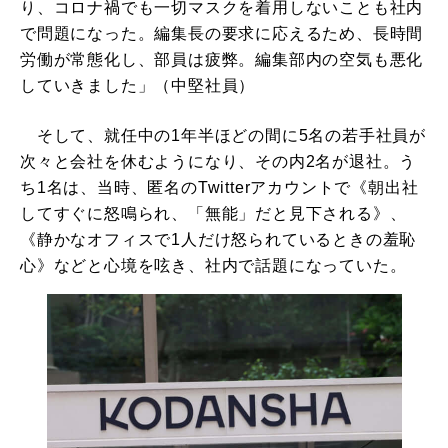
り、コロナ禍でも一切マスクを着用しないことも社内
で問題になった。編集長の要求に応えるため、長時間
労働が常態化し、部員は疲弊。編集部内の空気も悪化
していきました」（中堅社員）
そして、就任中の1年半ほどの間に5名の若手社員が
次々と会社を休むようになり、その内2名が退社。う
ち1名は、当時、匿名のTwitterアカウントで《朝出社
してすぐに怒鳴られ、「無能」だと見下される》、
《静かなオフィスで1人だけ怒られているときの羞恥
心》などと心境を呟き、社内で話題になっていた。