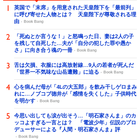
英国で「末席」を用意された天皇陛下を「最前列」
に呼び寄せた人物とは？ 天皇陛下が尊敬される理
由
Book Bang
「死ぬとか言うな！」と怒鳴った日、妻は2人の子
を残して自死した…夫が「自分の犯した罪や愚か
さ」に向き合う魂の一冊
Book Bang
舌は欠損、衣服には高放射線…9人の若者が死んだ
「世界一不気味な山岳遭難」に迫る
Book Bang
心を病んだ母が「4Lの大五郎」を飲み干しゲロまみ
れに…ノブコブ徳井が「感情を失くした」子供時代
を明かす
Book Bang
今思い出しても涙が出そう…「明石家さんま」のカ
ッコよすぎる一言とは？ 「電波少年」伝説のプロ
デューサーによる『人間・明石家さんま』評
Book Bang