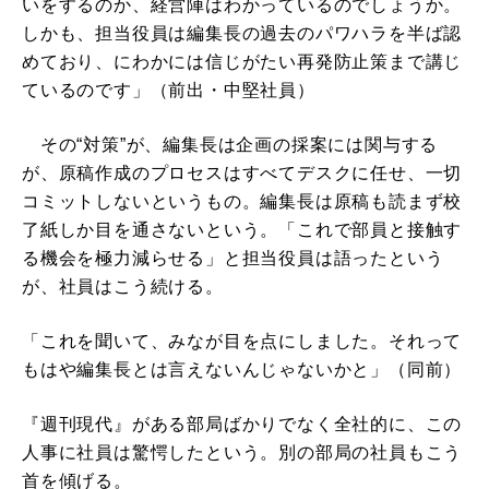
いをするのか、経営陣はわかっているのでしょうか。
しかも、担当役員は編集長の過去のパワハラを半ば認
めており、にわかには信じがたい再発防止策まで講じ
ているのです」（前出・中堅社員）
その“対策”が、編集長は企画の採案には関与する
が、原稿作成のプロセスはすべてデスクに任せ、一切
コミットしないというもの。編集長は原稿も読まず校
了紙しか目を通さないという。「これで部員と接触す
る機会を極力減らせる」と担当役員は語ったという
が、社員はこう続ける。
「これを聞いて、みなが目を点にしました。それって
もはや編集長とは言えないんじゃないかと」（同前）
『週刊現代』がある部局ばかりでなく全社的に、この
人事に社員は驚愕したという。別の部局の社員もこう
首を傾げる。