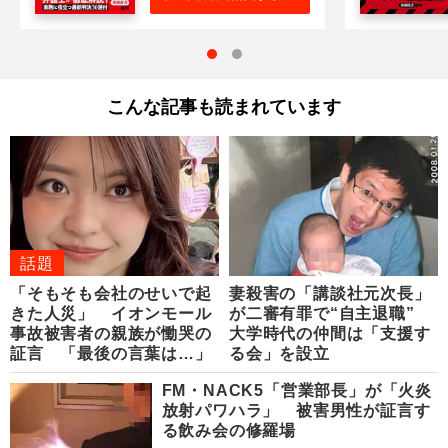
こんな記事も読まれています
話題
「そもそも会社のせいで起
妻殺害の「講談社元次長」
きた人災」 イオンモール
が二審有罪で“自主退職”
事故被害者の親族が慟哭の
大学時代の仲間は「支援す
証言 「最後の言葉は…」
る会」を設立
FM・NACK5「営業部長」が「火炎
放射パワハラ」 被害男性が証言す
る飲み会の修羅場