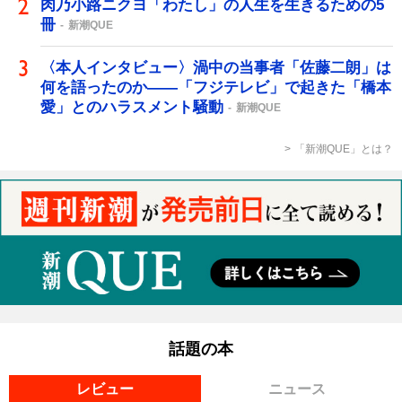
肉乃小路ニクヨ「わたし」の人生を生きるための5
冊
新潮QUE
〈本人インタビュー〉渦中の当事者「佐藤二朗」は
何を語ったのか――「フジテレビ」で起きた「橋本
愛」とのハラスメント騒動
新潮QUE
「新潮QUE」とは？
話題の本
レビュー
ニュース