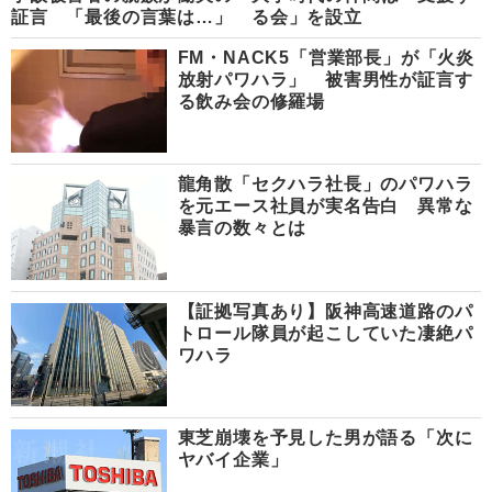
証言 「最後の言葉は…」
る会」を設立
FM・NACK5「営業部長」が「火炎
放射パワハラ」 被害男性が証言す
る飲み会の修羅場
龍角散「セクハラ社長」のパワハラ
を元エース社員が実名告白 異常な
暴言の数々とは
【証拠写真あり】阪神高速道路のパ
トロール隊員が起こしていた凄絶パ
ワハラ
東芝崩壊を予見した男が語る「次に
ヤバイ企業」