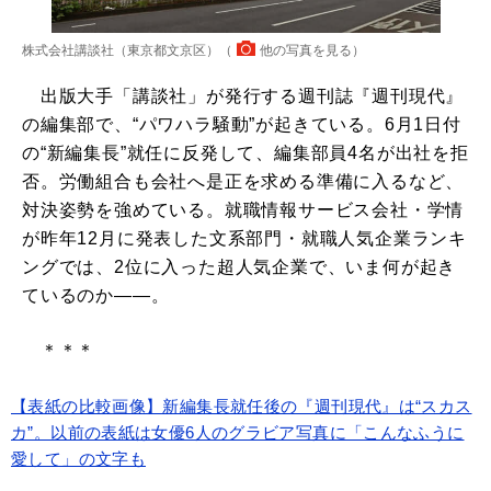
株式会社講談社（東京都文京区）（
他の写真を見る
）
出版大手「講談社」が発行する週刊誌『週刊現代』
の編集部で、“パワハラ騒動”が起きている。6月1日付
の“新編集長”就任に反発して、編集部員4名が出社を拒
否。労働組合も会社へ是正を求める準備に入るなど、
対決姿勢を強めている。就職情報サービス会社・学情
が昨年12月に発表した文系部門・就職人気企業ランキ
ングでは、2位に入った超人気企業で、いま何が起き
ているのか――。
＊＊＊
【表紙の比較画像】新編集長就任後の『週刊現代』は“スカス
カ”。以前の表紙は女優6人のグラビア写真に「こんなふうに
愛して」の文字も