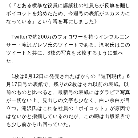
《『とある横暴な役員に講談社の社員らが反旗を翻し
ボイコットを始めたため、今週号の表紙がスカスカに
なっている』という噂を耳にしました》
Twitterで約200万のフォロワーを持つインフルエン
サー・滝沢ガレソ氏のツイートである。滝沢氏はこの
ツイートと共に、3枚の写真を比較するように並べ
た。
1枚は6月12日に発売されたばかりの『週刊現代』6
月17日号の表紙で、残りの2枚はそれ以前の表紙。以
前のものと比べると、最新号の表紙にはグラビア写真
が一切ない上、見出しの文字も少なく、白い余白が目
立つ。滝沢氏はこれを社員の「ボイコット」が原因で
はないかと指摘しているのだが、この噂は出版業界で
も少し前から出回っていた。