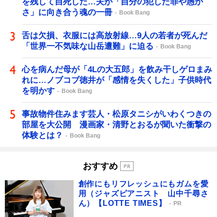
を残して自死した…夫が「自分の犯した罪や愚か
さ」に向き合う魂の一冊
Book Bang
舌は欠損、衣服には高放射線…9人の若者が死んだ
「世界一不気味な山岳遭難」に迫る
Book Bang
心を病んだ母が「4Lの大五郎」を飲み干しゲロまみ
れに…ノブコブ徳井が「感情を失くした」子供時代
を明かす
Book Bang
事故物件住みます芸人・松原タニシがいわくつきの
部屋を大公開 漫画家・清野とおるが聞いた衝撃の
体験とは？
Book Bang
おすすめ
創作にもリフレッシュにもガムを愛
用（ジャズピアニスト 山中千尋さ
ん）【LOTTE TIMES】
PR