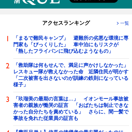
アクセスランキング
一覧
「まるで難民キャンプ」 避難所の劣悪な環境に専
門家も「びっくりした」 車中泊にもリスクが
「熱したフライパンに飛び込むようなもの」
「救助隊は何もせんで、満足に声かけしなかった」
レスキュー隊が救えなかった命 近隣住民が明かす
「二次被害を出さないのが訓練の鉄則になっている
様子」
「玖瑠美の最期の言葉は…」 イオンモール事故被
害者の親族が慟哭の証言 「おばたちは制止できな
かった自分たちを責めている」 さらに、間一髪で
事故を免れた従業員の証言も