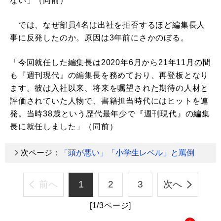
ない」（同前）
では、なぜ部員4名は出社を拒否するほど編集長人
事に反発したのか。原因は3年前にさかのぼる。
「今回就任した編集長は2020年6月から21年11月の間
も『週刊現代』の編集長を務めており、再登板となり
ます。彼は入社以来、将来を嘱望された期待の人材と
評価されていた人物で、書籍担当時代にはヒットを連
発。当時38歳という歴代最年少で『週刊現代』の編集
長に就任しました」（同前）
次ページ：
「頭が悪い」「小学生レベル」と罵倒
前へ
1
2
3
次へ
[1/3ページ]