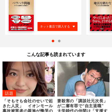
ネット書店で購入する
こんな記事も読まれています
話題
「そもそも会社のせいで起
妻殺害の「講談社元次長」
きた人災」 イオンモール
が二審有罪で“自主退職”
事故被害者の親族が慟哭の
大学時代の仲間は「支援す