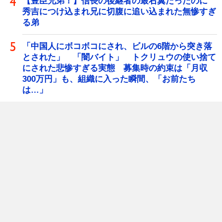
【豊臣兄弟！】信長の後継者の最右翼だったのに
秀吉につけ込まれ兄に切腹に追い込まれた無惨すぎ
る弟
「中国人にボコボコにされ、ビルの6階から突き落
とされた」 「闇バイト」 トクリュウの使い捨て
にされた悲惨すぎる実態 募集時の約束は「月収
300万円」も、組織に入った瞬間、「お前たち
は…」