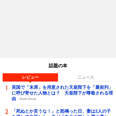
話題の本
レビュー
ニュース
英国で「末席」を用意された天皇陛下を「最前列」
に呼び寄せた人物とは？ 天皇陛下が尊敬される理
由
Book Bang
「死ぬとか言うな！」と怒鳴った日、妻は2人の子