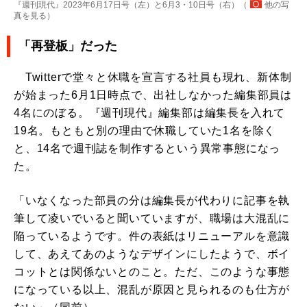
『週刊現代』2023年6月17日号（左）と6月3・10日号（右）（
他の写
真を見る
）
「再登板」だった
Twitterで堂々と休職を宣言する社員も現れ、新体制
が始まった6月1日時点で、出社しなかった編集部員は
4名にのぼる。『週刊現代』編集部は編集長を入れて
19名。もともと別の理由で休職していた1名を除く
と、14名で週刊誌を制作するという異常事態になっ
た。
「いなくなった部員の分は編集長が代わりに記事を執
筆して凌いでいると聞いていますが、職場は大混乱に
陥っているようです。件の表紙はリニューアルを意識
して、あえてあのようなデザインにしたようで、ボイ
コットとは関係ないとのこと。ただ、このような事態
になっている以上、混乱が原因と見られるのも仕方が