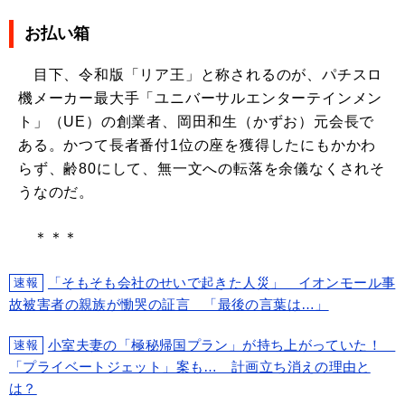
お払い箱
目下、令和版「リア王」と称されるのが、パチスロ
機メーカー最大手「ユニバーサルエンターテインメン
ト」（UE）の創業者、岡田和生（かずお）元会長で
ある。かつて長者番付1位の座を獲得したにもかかわ
らず、齢80にして、無一文への転落を余儀なくされそ
うなのだ。
＊＊＊
「そもそも会社のせいで起きた人災」 イオンモール事
速報
故被害者の親族が慟哭の証言 「最後の言葉は…」
小室夫妻の「極秘帰国プラン」が持ち上がっていた！
速報
「プライベートジェット」案も… 計画立ち消えの理由と
は？