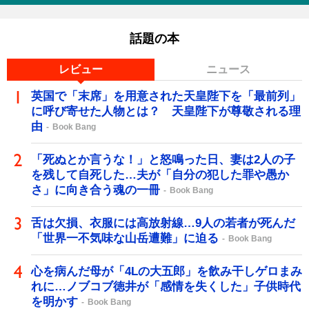
話題の本
レビュー
ニュース
英国で「末席」を用意された天皇陛下を「最前列」
に呼び寄せた人物とは？ 天皇陛下が尊敬される理
由
Book Bang
「死ぬとか言うな！」と怒鳴った日、妻は2人の子
を残して自死した…夫が「自分の犯した罪や愚か
さ」に向き合う魂の一冊
Book Bang
舌は欠損、衣服には高放射線…9人の若者が死んだ
「世界一不気味な山岳遭難」に迫る
Book Bang
心を病んだ母が「4Lの大五郎」を飲み干しゲロまみ
れに…ノブコブ徳井が「感情を失くした」子供時代
を明かす
Book Bang