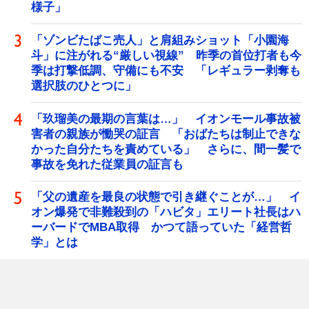
様子」
「ゾンビたばこ売人」と肩組みショット「小園海
斗」に注がれる“厳しい視線” 昨季の首位打者も今
季は打撃低調、守備にも不安 「レギュラー剥奪も
選択肢のひとつに」
「玖瑠美の最期の言葉は…」 イオンモール事故被
害者の親族が慟哭の証言 「おばたちは制止できな
かった自分たちを責めている」 さらに、間一髪で
事故を免れた従業員の証言も
「父の遺産を最良の状態で引き継ぐことが…」 イ
オン爆発で非難殺到の「ハビタ」エリート社長はハ
ーバードでMBA取得 かつて語っていた「経営哲
学」とは