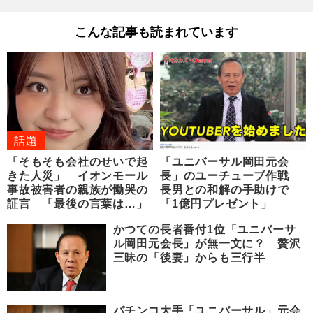
こんな記事も読まれています
話題
「そもそも会社のせいで起
「ユニバーサル岡田元会
きた人災」 イオンモール
長」のユーチューブ作戦
事故被害者の親族が慟哭の
長男との和解の手助けで
証言 「最後の言葉は…」
「1億円プレゼント」
かつての長者番付1位「ユニバーサ
ル岡田元会長」が無一文に？ 贅沢
三昧の「後妻」からも三行半
パチンコ大手「ユニバーサル」元会