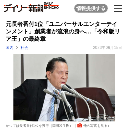
情報提供する
元長者番付1位「ユニバーサルエンターテイ
ンメント」創業者が流浪の身へ…「令和版リ
ア王」の最終章
国内
社会
2023年06月15日
かつては長者番付1位を獲得（岡田和生氏）（
他の写真を見る
）