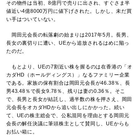
その物件は当初、8億円で売りに出され、すぐさま半
値近い4億8000万円に値下げされた。しかし、未だ買
い手はついていない。
岡田元会長の転落劇の始まりは2017年5月。長男、
長女の裏切りに遭い、UEから追放されるはめに陥っ
たのだ。
もとより、UEの7割近い株を握るのは在香港の「オ
カダHD（ホールディングス）」なるファミリー企業
である。家族の保有割合は岡田元会長が46.38％、長
男43.48％で長女9.78％、残りは妻の0.36％。そこ
で、長男と長女が結託し、過半数の株を押さえ、岡田
元会長をオカダHDから追い出しにかかった。続い
て、UEの株主総会で、公私混同を理由とする岡田元
会長の解任決議に筆頭株主として賛同し、UEからも
お払い箱に。