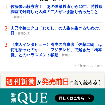
佐藤優vs検察官！ あの国策捜査から20年、特捜取
調室で対峙した因縁の二人がいま語り合ったこと
新潮QUE
肉乃小路ニクヨ「わたし」の人生を生きるための5
冊
新潮QUE
〈本人インタビュー〉渦中の当事者「佐藤二朗」は
何を語ったのか――「フジテレビ」で起きた「橋本
愛」とのハラスメント騒動
新潮QUE
「新潮QUE」とは？