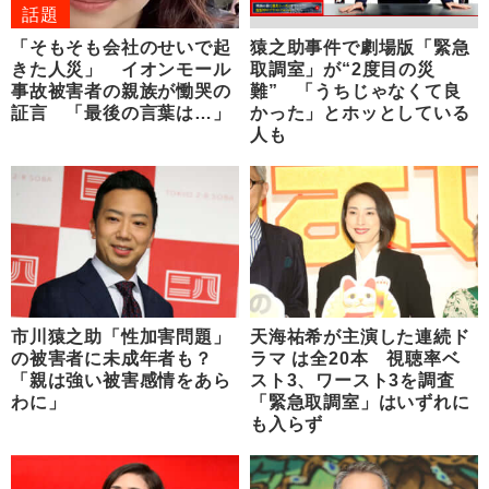
話題
「そもそも会社のせいで起
猿之助事件で劇場版「緊急
きた人災」 イオンモール
取調室」が“2度目の災
事故被害者の親族が慟哭の
難” 「うちじゃなくて良
証言 「最後の言葉は…」
かった」とホッとしている
人も
市川猿之助「性加害問題」
天海祐希が主演した連続ド
の被害者に未成年者も？
ラマ は全20本 視聴率ベ
「親は強い被害感情をあら
スト3、ワースト3を調査
わに」
「緊急取調室」はいずれに
も入らず