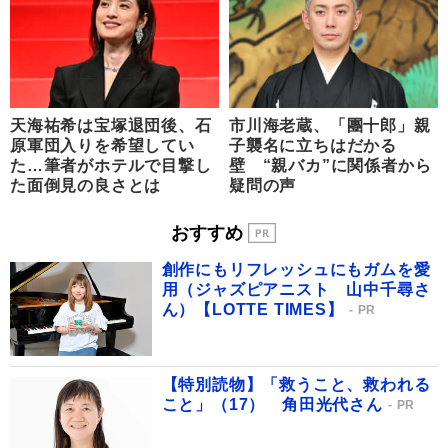
天海祐希は宝塚退団後、石
市川海老蔵、「團十郎」親
原軍団入りを希望してい
子襲名に立ちはだかる
た…筆者がホテルで目撃し
壁 “親バカ”に関係者から
た面倒見の良さとは
疑問の声
おすすめ
創作にもリフレッシュにもガムを愛
用（ジャズピアニスト 山中千尋さ
ん）【LOTTE TIMES】
PR
【特別読物】「救うこと、救われる
こと」（17） 角田光代さん
PR