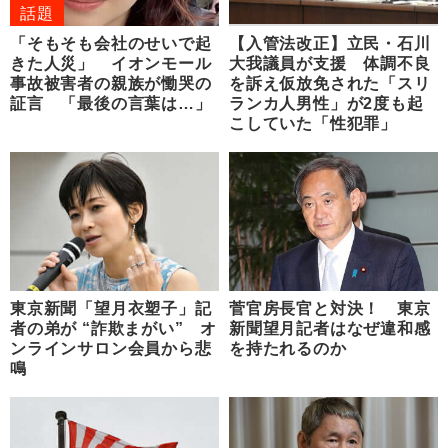
話題
「そもそも会社のせいで起
【入管法改正】立民・石川
きた人災」 イオンモール
大我議員が支援 体調不良
事故被害者の親族が慟哭の
を訴え仮放免された「スリ
証言 「最後の言葉は…」
ランカ人男性」が2度も起
こしていた「性犯罪」
東京新聞「望月衣塑子」記
菅官房長官と対決！ 東京
者の弟が “詐欺まがい” オ
新聞望月記者はなぜ違和感
ンラインサロン会員から悲
を持たれるのか
鳴