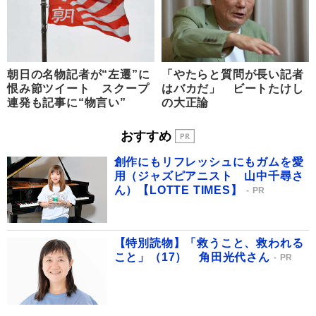
朝日の名物記者が“左遷”に
「やたらと質問が長い記者
恨み節ツイート スクープ
はバカだ」 ビートたけし
連発も記事に“物言い”
の大正論
おすすめ
創作にもリフレッシュにもガムを愛
用（ジャズピアニスト 山中千尋さ
ん）【LOTTE TIMES】
PR
【特別読物】「救うこと、救われる
こと」（17） 角田光代さん
PR