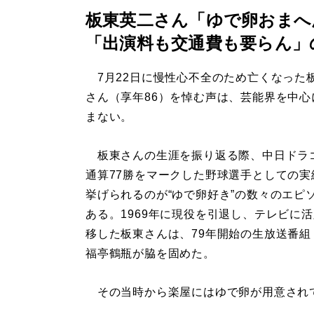
板東英二さん「ゆで卵おまへ
「出演料も交通費も要らん」
7月22日に慢性心不全のため亡くなった
さん（享年86）を悼む声は、芸能界を中心
まない。
板東さんの生涯を振り返る際、中日ドラ
通算77勝をマークした野球選手としての実
挙げられるのが“ゆで卵好き”の数々のエピ
ある。1969年に現役を引退し、テレビに
移した板東さんは、79年開始の生放送番組
福亭鶴瓶が脇を固めた。
その当時から楽屋にはゆで卵が用意されてい