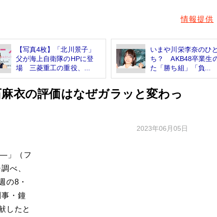
情報提供
【写真4枚】「北川景子」
いまや川栄李奈のひ
父が海上自衛隊のHPに登
ち？ AKB48卒業生
場 三菱重工の重役、...
た「勝ち組」「負...
石麻衣の評価はなぜガラッと変わっ
2023年06月05日
0―」（フ
チ調べ、
週の8・
刑事・鐘
献したと