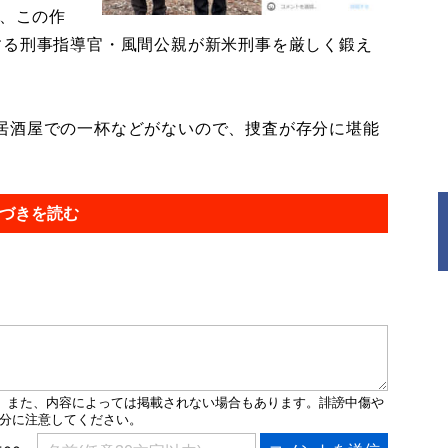
が、この作
する刑事指導官・風間公親が新米刑事を厳しく鍛え
居酒屋での一杯などがないので、捜査が存分に堪能
づきを読む