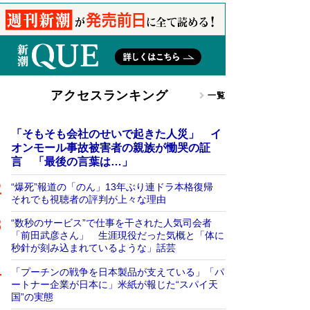
アクセスランキング
一覧
「そもそも会社のせいで起きた人災」 イ
オンモール事故被害者の親族が慟哭の証
言 「最後の言葉は…」
“爆死”報道の「のん」13年ぶり連ドラ本格復帰
それでも視聴者の評判が上々な理由
“数秒のサービス”で仕事を干された人気司会者
「前田武彦さん」 生涯現役だった気概と「体に
秒針が刻み込まれているような」話芸
「プーチンの戦争を日本製品が支えている」「パ
ートナー企業が日本に」米紙が報じた“スパイ天
国”の実態