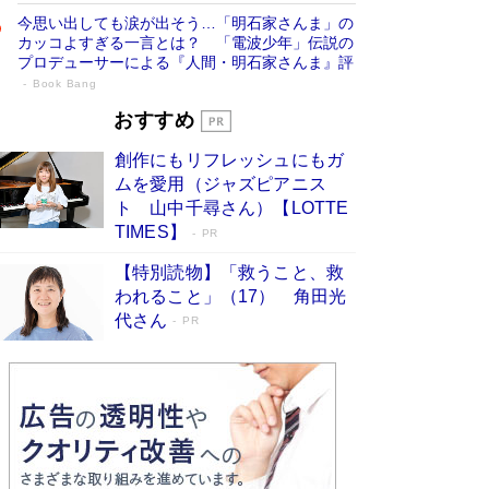
今思い出しても涙が出そう…「明石家さんま」の
カッコよすぎる一言とは？ 「電波少年」伝説の
プロデューサーによる『人間・明石家さんま』評
Book Bang
「宇宙兄弟」最終46巻がベストセラー1
おすすめ
位 宇宙開発への関心を押し上げた18年の
創作にもリフレッシュにもガ
物語に幕 特装版には「宇宙で描かれたマ
ムを愛用（ジャズピアニス
ンガ」も収録
Book Bang
ト 山中千尋さん）【LOTTE
美輪明宏 晩年の回答を集めた『ほほえんで生き
TIMES】
PR
るための人生相談』がランクイン［エンターテイ
メントベストセラー］
Book Bang
【特別読物】「救うこと、救
われること」（17） 角田光
「『火垂るの墓』は、大嘘である」原作者が抱き
代さん
続けた“自責の念”とは…「自己憐憫は描きたくな
PR
い」監督が徹底的にこだわったこと（後編） #
戦争の記憶
Book Bang
「叱って伸びるやつは、褒めたらもっと伸びる」
俳優・高嶋政伸が家族に教わった“人を育てるコ
ツ”…芸への考え方を明かす
Book Bang
東野圭吾、伊坂幸太郎の人気シリーズ最新作どち