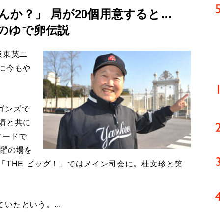
んか？」 局が20個用意すると…
のゆで卵伝説
板東英二
に今もや
ゴンズで
績と共に
ソードで
活躍の場を
「THE ビッグ！」ではメイン司会に。桂文珍と笑
たという。...