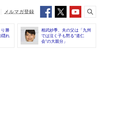
メルマガ登録
とり勝
相武紗季、夫の父は「九州
の隠れ
では泣く子も黙る“道仁
会”の大親分」