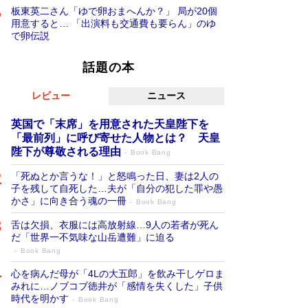
板東英二さん「ゆで卵おまへんか？」 局が20個
用意すると… 「出演料も交通費も要らん」のゆ
で卵伝説
話題の本
レビュー
ニュース
英国で「末席」を用意された天皇陛下を
「最前列」に呼び寄せた人物とは？ 天皇
陛下が尊敬される理由
Book Bang
「死ぬとか言うな！」と怒鳴った日、妻は2人の
子を残して自死した…夫が「自分の犯した罪や愚
かさ」に向き合う魂の一冊
Book Bang
舌は欠損、衣服には高放射線…9人の若者が死ん
だ「世界一不気味な山岳遭難」に迫る
Book Bang
心を病んだ母が「4Lの大五郎」を飲み干しゲロま
みれに…ノブコブ徳井が「感情を失くした」子供
時代を明かす
Book Bang