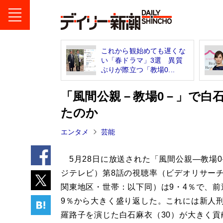
これから観始めても遅くな
い「春ドラマ」3選 異質
ぶりが際立つ「教場0...
「風間公親－教場0－」で白
たのか
エンタメ
芸能
5月28日に放送された「風間公親―教場
ジテレビ）第8話の視聴率（ビデオリサー
関東地区・世帯：以下同）は9・4％で、前
9％から大きく盛り返した。これには新人
羅路子を演じた白石麻衣（30）が大きく貢