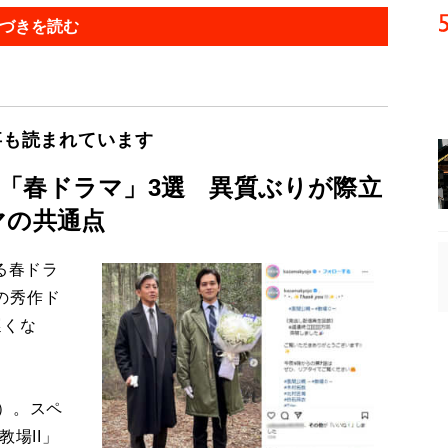
づきを読む
事も読まれています
「春ドラマ」3選 異質ぶりが際立
マの共通点
る春ドラ
の秀作ド
遅くな
）。スペ
場II」