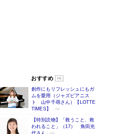
びる」俳優・高嶋政伸が家族に教わっ
た“人を育てるコツ”…芸への考え方を明か
す
Book Bang
「『火垂るの墓』は、大嘘である」原作者が抱き
続けた“自責の念”とは…「自己憐憫は描きたくな
い」監督が徹底的にこだわったこと（後編） #
戦争の記憶
Book Bang
美輪明宏 晩年の回答を集めた『ほほえんで生き
るための人生相談』がランクイン［エンターテイ
メントベストセラー］
Book Bang
「宇宙兄弟」最終46巻がベストセラー1位 宇宙
おすすめ
開発への関心を押し上げた18年の物語に幕 特装
版には「宇宙で描かれたマンガ」も収録
創作にもリフレッシュにもガ
Book Bang
ムを愛用（ジャズピアニス
友近氏、絶賛！ 鎌倉を舞台に、孤独を抱えた
ト 山中千尋さん）【LOTTE
人々が新たな一歩を踏み出す連作短篇集『海のほ
TIMES】
PR
とりのプラネット』試し読み
Book Bang
【特別読物】「救うこと、救
われること」（17） 角田光
代さん
PR