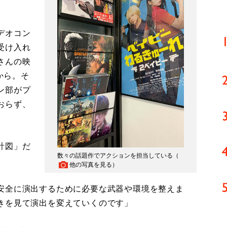
デオコン
受け入れ
さんの映
から。そ
ン部がプ
おらず、
計図」だ
数々の話題作でアクションを担当している（
他の写真を見る
）
安全に演出するために必要な武器や環境を整えま
きを見て演出を変えていくのです」