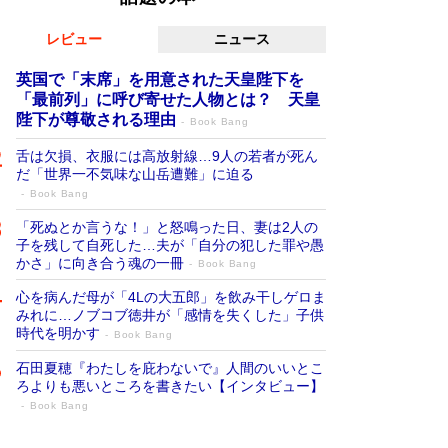
レビュー
ニュース
英国で「末席」を用意された天皇陛下を
「最前列」に呼び寄せた人物とは？ 天皇
陛下が尊敬される理由
Book Bang
舌は欠損、衣服には高放射線…9人の若者が死ん
だ「世界一不気味な山岳遭難」に迫る
Book Bang
「死ぬとか言うな！」と怒鳴った日、妻は2人の
子を残して自死した…夫が「自分の犯した罪や愚
かさ」に向き合う魂の一冊
Book Bang
心を病んだ母が「4Lの大五郎」を飲み干しゲロま
みれに…ノブコブ徳井が「感情を失くした」子供
時代を明かす
Book Bang
石田夏穂『わたしを庇わないで』人間のいいとこ
ろよりも悪いところを書きたい【インタビュー】
Book Bang
「叱って伸びるやつは、褒めたらもっと伸