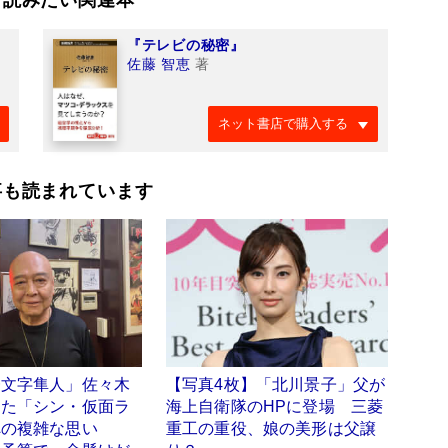
『テレビの秘密』
佐藤 智恵
著
ネット書店で購入する
事も読まれています
一文字隼人」佐々木
【写真4枚】「北川景子」父が
した「シン・仮面ラ
海上自衛隊のHPに登場 三菱
への複雑な思い
重工の重役、娘の美形は父譲