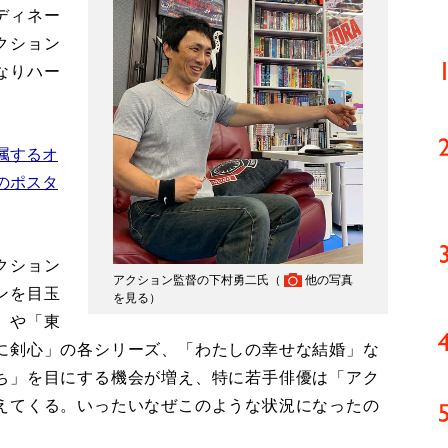
ディネー
クション
なりハー
。
属するオ
のポスタ
クション
アクション監督の下村勇二氏（
他の写真
ンを目玉
を見る
）
」や「東
に剣心」の各シリーズ、「わたしの幸せな結婚」な
ち」を目にする機会が増え、特に若手俳優は「アク
えてくる。いったいなぜこのような状況になったの