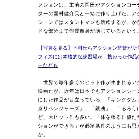
クションは、主演の岡田がアクションコー
ターの園村健介氏と一緒に作り上げた。ア
シーンではスタントマンも活躍するが、か
ドな部分まで俳優自身が演じているという
【写真を見る】下村氏らアクション監督が所
フィスには本格的な練習場が…携わった作品
ーなども
世界で毎年多くのヒット作が生まれるア
映画だが、近年は日本でもアクションシー
にした作品が目立っている。「キングダム
京リベンジャーズ」、「銀魂」、「るろう
ど、大ヒット作も多い。「体を張る俳優た
ションができる」が必須条件のようにも思
か。