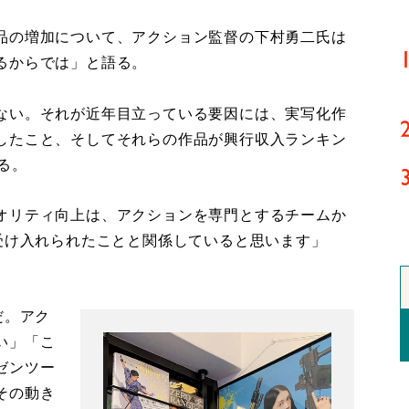
品の増加について、アクション監督の下村勇二氏は
るからでは」と語る。
ない。それが近年目立っている要因には、実写化作
したこと、そしてそれらの作品が興行収入ランキン
る。
オリティ向上は、アクションを専門とするチームか
受け入れられたことと関係していると思います」
だ。アク
い」「こ
ゼンツー
その動き