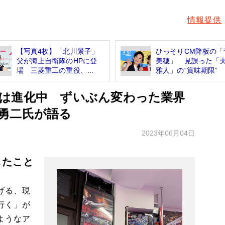
情報提供
【写真4枚】「北川景子」
ひっそりCM降板の「
父が海上自衛隊のHPに登
美穂」 見誤った「
場 三菱重工の重役、...
雅人」の“賞味期限”
は進化中 ずいぶん変わった業界
勇二氏が語る
2023年06月04日
したこと
げる、現
行く」が
ようなア