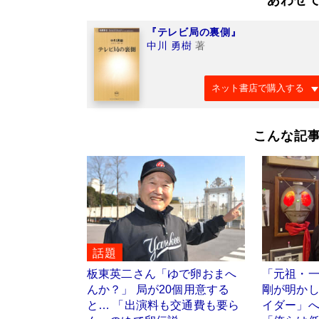
『テレビ局の裏側』
中川 勇樹
著
ネット書店で購入する
こんな記
話題
板東英二さん「ゆで卵おまへ
「元祖・
んか？」 局が20個用意する
剛が明か
と… 「出演料も交通費も要ら
イダー」