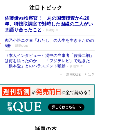
注目トピック
佐藤優vs検察官！ あの国策捜査から20
年、特捜取調室で対峙した因縁の二人がい
ま語り合ったこと
新潮QUE
肉乃小路ニクヨ「わたし」の人生を生きるための
5冊
新潮QUE
〈本人インタビュー〉渦中の当事者「佐藤二朗」
は何を語ったのか――「フジテレビ」で起きた
「橋本愛」とのハラスメント騒動
新潮QUE
「新潮QUE」とは？
話題の本