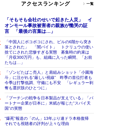
アクセスランキング
一覧
「そもそも会社のせいで起きた人災」 イ
オンモール事故被害者の親族が慟哭の証
言 「最後の言葉は…」
「中国人にボコボコにされ、ビルの6階から突き
落とされた」 「闇バイト」 トクリュウの使い
捨てにされた悲惨すぎる実態 募集時の約束は
「月収300万円」も、組織に入った瞬間、「お前
たちは…」
「ゾンビたばこ売人」と肩組みショット「小園海
斗」に注がれる“厳しい視線” 昨季の首位打者も
今季は打撃低調、守備にも不安 「レギュラー剥
奪も選択肢のひとつに」
「プーチンの戦争を日本製品が支えている」「パ
ートナー企業が日本に」米紙が報じた“スパイ天
国”の実態
“爆死”報道の「のん」13年ぶり連ドラ本格復帰
それでも視聴者の評判が上々な理由