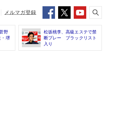
メルマガ登録
菅野
松坂桃李、高級エステで禁
夫・堺
断プレー ブラックリスト
入り