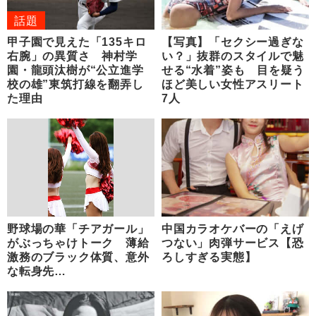
話題
甲子園で見えた「135キロ
【写真】「セクシー過ぎな
右腕」の異質さ 神村学
い？」抜群のスタイルで魅
園・龍頭汰樹が“公立進学
せる“水着”姿も 目を疑う
校の雄”東筑打線を翻弄し
ほど美しい女性アスリート
た理由
7人
野球場の華「チアガール」
中国カラオケバーの「えげ
がぶっちゃけトーク 薄給
つない」肉弾サービス【恐
激務のブラック体質、意外
ろしすぎる実態】
な転身先…