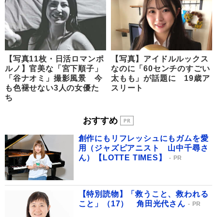
【写真11枚・日活ロマンポ
【写真】アイドルルックス
ルノ】官美な「宮下順子」
なのに「60センチのすごい
「谷ナオミ」撮影風景 今
太もも」が話題に 19歳ア
も色褪せない3人の女優た
スリート
ち
おすすめ
創作にもリフレッシュにもガムを愛
用（ジャズピアニスト 山中千尋さ
ん）【LOTTE TIMES】
PR
【特別読物】「救うこと、救われる
こと」（17） 角田光代さん
PR