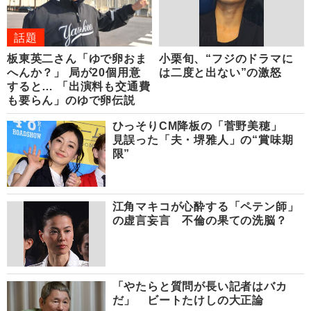
話題
板東英二さん「ゆで卵おま
小栗旬、“フジのドラマに
へんか？」 局が20個用意
は二度と出ない”の激怒
すると… 「出演料も交通費
も要らん」のゆで卵伝説
ひっそりCM降板の「菅野美穂」
見誤った「夫・堺雅人」の“賞味期
限”
江角マキコが心酔する「ペテン師」
の虚言妄言 不倫の果ての洗脳？
「やたらと質問が長い記者はバカ
だ」 ビートたけしの大正論