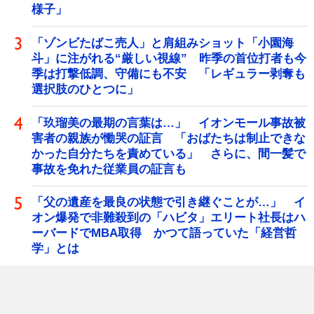
様子」
「ゾンビたばこ売人」と肩組みショット「小園海
斗」に注がれる“厳しい視線” 昨季の首位打者も今
季は打撃低調、守備にも不安 「レギュラー剥奪も
選択肢のひとつに」
「玖瑠美の最期の言葉は…」 イオンモール事故被
害者の親族が慟哭の証言 「おばたちは制止できな
かった自分たちを責めている」 さらに、間一髪で
事故を免れた従業員の証言も
「父の遺産を最良の状態で引き継ぐことが…」 イ
オン爆発で非難殺到の「ハビタ」エリート社長はハ
ーバードでMBA取得 かつて語っていた「経営哲
学」とは