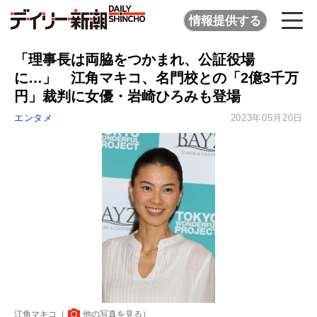
情報提供する
「理事長は両脇をつかまれ、公証役場
に…」 江角マキコ、名門校との「2億3千万
円」裁判に女優・岩崎ひろみも登場
エンタメ
2023年05月20日
江角マキコ（
他の写真を見る
）