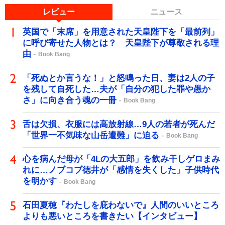
レビュー
ニュース
英国で「末席」を用意された天皇陛下を「最前列」
に呼び寄せた人物とは？ 天皇陛下が尊敬される理
由
Book Bang
「死ぬとか言うな！」と怒鳴った日、妻は2人の子
を残して自死した…夫が「自分の犯した罪や愚か
さ」に向き合う魂の一冊
Book Bang
舌は欠損、衣服には高放射線…9人の若者が死んだ
「世界一不気味な山岳遭難」に迫る
Book Bang
心を病んだ母が「4Lの大五郎」を飲み干しゲロまみ
れに…ノブコブ徳井が「感情を失くした」子供時代
を明かす
Book Bang
石田夏穂『わたしを庇わないで』人間のいいところ
よりも悪いところを書きたい【インタビュー】