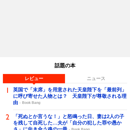
話題の本
レビュー
ニュース
英国で「末席」を用意された天皇陛下を「最前列」
に呼び寄せた人物とは？ 天皇陛下が尊敬される理
由
Book Bang
「死ぬとか言うな！」と怒鳴った日、妻は2人の子
を残して自死した…夫が「自分の犯した罪や愚か
さ」に向き合う魂の一冊
Book Bang