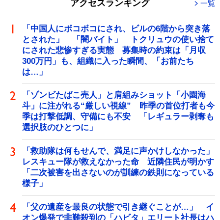
アクセスランキング
一覧
「中国人にボコボコにされ、ビルの6階から突き落
とされた」 「闇バイト」 トクリュウの使い捨て
にされた悲惨すぎる実態 募集時の約束は「月収
300万円」も、組織に入った瞬間、「お前たち
は…」
「ゾンビたばこ売人」と肩組みショット「小園海
斗」に注がれる“厳しい視線” 昨季の首位打者も今
季は打撃低調、守備にも不安 「レギュラー剥奪も
選択肢のひとつに」
「救助隊は何もせんで、満足に声かけしなかった」
レスキュー隊が救えなかった命 近隣住民が明かす
「二次被害を出さないのが訓練の鉄則になっている
様子」
「父の遺産を最良の状態で引き継ぐことが…」 イ
オン爆発で非難殺到の「ハビタ」エリート社長はハ