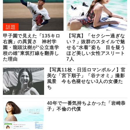
話題
甲子園で見えた「135キロ
【写真】「セクシー過ぎな
右腕」の異質さ 神村学
い？」抜群のスタイルで魅
園・龍頭汰樹が“公立進学
せる“水着”姿も 目を疑う
校の雄”東筑打線を翻弄し
ほど美しい女性アスリート
た理由
7人
【写真11枚・日活ロマンポルノ】官
美な「宮下順子」「谷ナオミ」撮影
風景 今も色褪せない3人の女優た
ち
40年で一番気持ちよかった「岩崎恭
子」不倫の代償