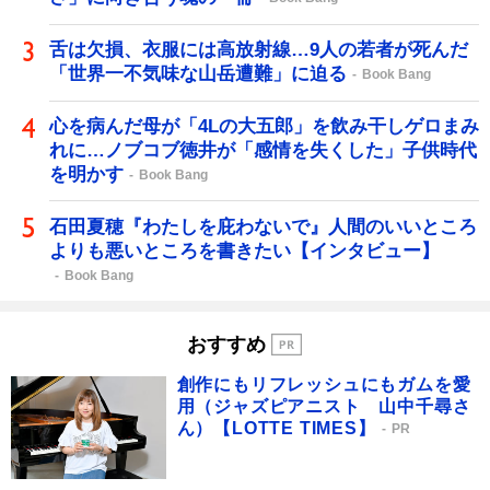
舌は欠損、衣服には高放射線…9人の若者が死んだ
「世界一不気味な山岳遭難」に迫る
Book Bang
心を病んだ母が「4Lの大五郎」を飲み干しゲロまみ
れに…ノブコブ徳井が「感情を失くした」子供時代
を明かす
Book Bang
石田夏穂『わたしを庇わないで』人間のいいところ
よりも悪いところを書きたい【インタビュー】
Book Bang
おすすめ
創作にもリフレッシュにもガムを愛
用（ジャズピアニスト 山中千尋さ
ん）【LOTTE TIMES】
PR