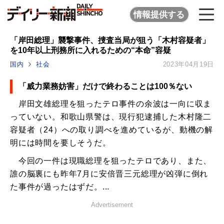
情報提供する
「岸田総理」襲撃事件、捜査当局が狙う「木村容疑者」
を10年以上刑務所に入れるための“本命”容疑
国内
社会
2023年04月19日
「威力業務妨害」だけで終わることは100％ない
岸田文雄総理を狙ったテロ事件の余波は一向に収ま
っていない。和歌山県警は、現行犯逮捕した木村隆二
容疑者（24）への取り調べを進めているが、動機の解
明には時間を要しそうだ。
今回の一件は現職総理を狙ったテロであり、また、
誰の脳裏にも昨年7月に安倍晋三元総理が凶弾に倒れ
た事件が過ったはずだ。...
Advertisement