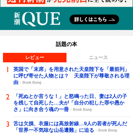
話題の本
レビュー
ニュース
英国で「末席」を用意された天皇陛下を「最前列」
に呼び寄せた人物とは？ 天皇陛下が尊敬される理
由
Book Bang
「死ぬとか言うな！」と怒鳴った日、妻は2人の子
を残して自死した…夫が「自分の犯した罪や愚か
さ」に向き合う魂の一冊
Book Bang
舌は欠損、衣服には高放射線…9人の若者が死んだ
「世界一不気味な山岳遭難」に迫る
Book Bang