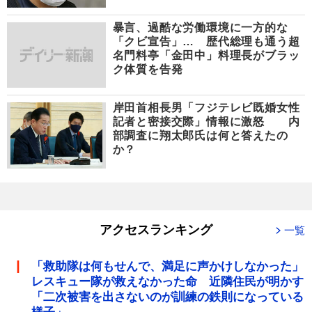
暴言、過酷な労働環境に一方的な
「クビ宣告」… 歴代総理も通う超
名門料亭「金田中」料理長がブラッ
ク体質を告発
岸田首相長男「フジテレビ既婚女性
記者と密接交際」情報に激怒 内
部調査に翔太郎氏は何と答えたの
か？
アクセスランキング
一覧
「救助隊は何もせんで、満足に声かけしなかった」
レスキュー隊が救えなかった命 近隣住民が明かす
「二次被害を出さないのが訓練の鉄則になっている