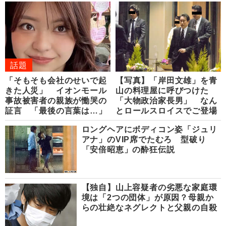
話題
「そもそも会社のせいで起
【写真】「岸田文雄」を青
きた人災」 イオンモール
山の料理屋に呼びつけた
事故被害者の親族が慟哭の
「大物政治家長男」 なん
証言 「最後の言葉は…」
とロールスロイスでご登場
ロングヘアにボディコン姿「ジュリ
アナ」のVIP席でたむろ 型破り
「安倍昭恵」の酔狂伝説
【独自】山上容疑者の劣悪な家庭環
境は「2つの団体」が原因？母親か
らの壮絶なネグレクトと父親の自殺