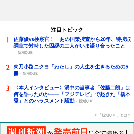
注目トピック
佐藤優vs検察官！ あの国策捜査から20年、特捜取
調室で対峙した因縁の二人がいま語り合ったこと
新潮QUE
肉乃小路ニクヨ「わたし」の人生を生きるための5
冊
新潮QUE
〈本人インタビュー〉渦中の当事者「佐藤二朗」は
何を語ったのか――「フジテレビ」で起きた「橋本
愛」とのハラスメント騒動
新潮QUE
「新潮QUE」とは？