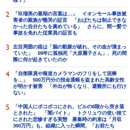
様子」
「玖瑠美の最期の言葉は…」 イオンモール事故被
害者の親族が慟哭の証言 「おばたちは制止できな
かった自分たちを責めている」 さらに、間一髪で
事故を免れた従業員の証言も
左目周囲の痣は「脳の動脈が破れ、その血が溜まっ
ていた」 09年に孤独死「大原麗子さん」、死の間
際に何が起きていたのか
「自衛隊員や報道カメラマンのフリをして泥棒
を…」 500万円分の預金通帳を盗まれた高齢女性
が明かす被害 「外出が怖くなり、避難所にも行け
ない」
「中国人にボコボコにされ、ビルの6階から突き落
とされた」 「闇バイト」 トクリュウの使い捨て
にされた悲惨すぎる実態 募集時の約束は「月収
300万円」も、組織に入った瞬間、「お前たち