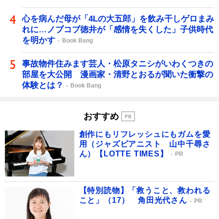
心を病んだ母が「4Lの大五郎」を飲み干しゲロまみ
れに…ノブコブ徳井が「感情を失くした」子供時代
を明かす
Book Bang
事故物件住みます芸人・松原タニシがいわくつきの
部屋を大公開 漫画家・清野とおるが聞いた衝撃の
体験とは？
Book Bang
おすすめ
創作にもリフレッシュにもガムを愛
用（ジャズピアニスト 山中千尋さ
ん）【LOTTE TIMES】
PR
【特別読物】「救うこと、救われる
こと」（17） 角田光代さん
PR