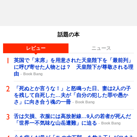
話題の本
レビュー
ニュース
英国で「末席」を用意された天皇陛下を「最前列」
に呼び寄せた人物とは？ 天皇陛下が尊敬される理
由
Book Bang
「死ぬとか言うな！」と怒鳴った日、妻は2人の子
を残して自死した…夫が「自分の犯した罪や愚か
さ」に向き合う魂の一冊
Book Bang
舌は欠損、衣服には高放射線…9人の若者が死んだ
「世界一不気味な山岳遭難」に迫る
Book Bang