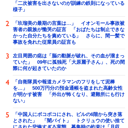
「二次被害を出さないのが訓練の鉄則になっている
様子」
「玖瑠美の最期の言葉は…」 イオンモール事故被
害者の親族が慟哭の証言 「おばたちは制止できな
かった自分たちを責めている」 さらに、間一髪で
事故を免れた従業員の証言も
左目周囲の痣は「脳の動脈が破れ、その血が溜まっ
ていた」 09年に孤独死「大原麗子さん」、死の間
際に何が起きていたのか
「自衛隊員や報道カメラマンのフリをして泥棒
を…」 500万円分の預金通帳を盗まれた高齢女性
が明かす被害 「外出が怖くなり、避難所にも行け
ない」
「中国人にボコボコにされ、ビルの6階から突き落
とされた」 「闇バイト」 トクリュウの使い捨て
にされた悲惨すぎる実態 募集時の約束は「月収