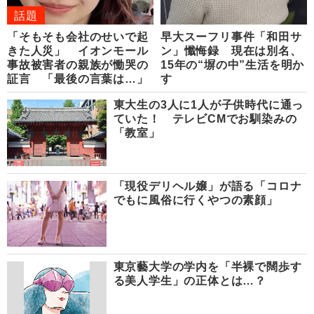
話題
「そもそも会社のせいで起
早大スーフリ事件「和田サ
きた人災」 イオンモール
ン」懺悔録 現在は別名、
事故被害者の親族が慟哭の
15年の“塀の中”生活を明か
証言 「最後の言葉は…」
す
東大生の3人に1人が子供時代に通っ
ていた！ テレビCMでお馴染みの
「教室」
「現役デリヘル嬢」が語る「コロナ
でもに風俗に行くやつの素顔」
東京藝大学の学内を「半裸で闊歩す
る美人学生」の正体とは…？