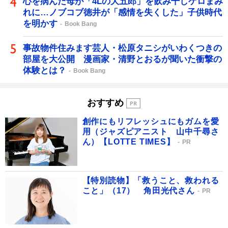
心を病んだ母が「4Lの大五郎」を飲み干しゲロまみ
れに…ノブコブ徳井が「感情を失くした」子供時代
を明かす
Book Bang
事故物件住みます芸人・松原タニシがいわくつきの
部屋を大公開 漫画家・清野とおるが聞いた衝撃の
体験とは？
Book Bang
おすすめ
創作にもリフレッシュにもガムを愛
用（ジャズピアニスト 山中千尋さ
ん）【LOTTE TIMES】
PR
【特別読物】「救うこと、救われる
こと」（17） 角田光代さん
PR