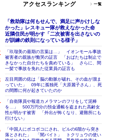
アクセスランキング
一覧
「救助隊は何もせんで、満足に声かけしな
かった」レスキュー隊が救えなかった命
近隣住民が明かす「二次被害を出さないの
が訓練の鉄則になっている様子」
「玖瑠美の最期の言葉は…」 イオンモール事故
被害者の親族が慟哭の証言 「おばたちは制止で
きなかった自分たちを責めている」 さらに、間
一髪で事故を免れた従業員の証言も
左目周囲の痣は「脳の動脈が破れ、その血が溜ま
っていた」 09年に孤独死「大原麗子さん」、死
の間際に何が起きていたのか
「自衛隊員や報道カメラマンのフリをして泥棒
を…」 500万円分の預金通帳を盗まれた高齢女
性が明かす被害 「外出が怖くなり、避難所にも
行けない」
「中国人にボコボコにされ、ビルの6階から突き
落とされた」 「闇バイト」 トクリュウの使い