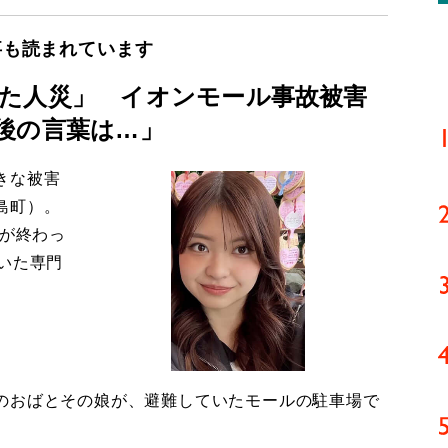
事も読まれています
た人災」 イオンモール事故被害
後の言葉は…」
きな被害
島町）。
導が終わっ
いた専門
のおばとその娘が、避難していたモールの駐車場で