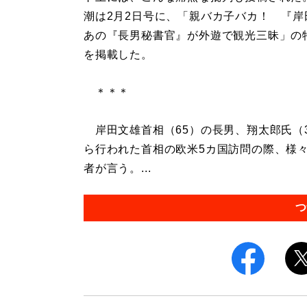
潮は2月2日号に、「親バカ子バカ！ 『岸
あの『長男秘書官』が外遊で観光三昧」の
を掲載した。
＊＊＊
岸田文雄首相（65）の長男、翔太郎氏（3
ら行われた首相の欧米5カ国訪問の際、様々
者が言う。...
つ