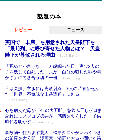
話題の本
レビュー
ニュース
英国で「末席」を用意された天皇陛下を
「最前列」に呼び寄せた人物とは？ 天皇
陛下が尊敬される理由
Book Bang
「死ぬとか言うな！」と怒鳴った日、妻は2人の
子を残して自死した…夫が「自分の犯した罪や愚
かさ」に向き合う魂の一冊
Book Bang
舌は欠損、衣服には高放射線…9人の若者が死ん
だ「世界一不気味な山岳遭難」に迫る
Book Bang
心を病んだ母が「4Lの大五郎」を飲み干しゲロま
みれに…ノブコブ徳井が「感情を失くした」子供
時代を明かす
Book Bang
事故物件住みます芸人・松原タニシがいわくつき
の部屋を大公開 漫画家・清野とおるが聞いた衝