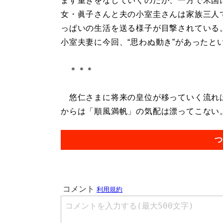
ます重きをなしていくのだが、一方で米国
女・眞子さんと夫の小室圭さんは家族三人
っぱいの生活を送る様子が目撃されている
小室夫妻に今回、“思わぬ動き”があったと
＊＊＊
悠仁さまに将来の皇位が移っていく流れは
からは「順風満帆」の気配は漂ってこない。.
つ