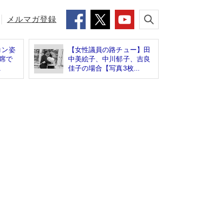
メルマガ登録
コン姿
【女性議員の路チュー】田
P席で
中美絵子、中川郁子、吉良
.
佳子の場合【写真3枚...