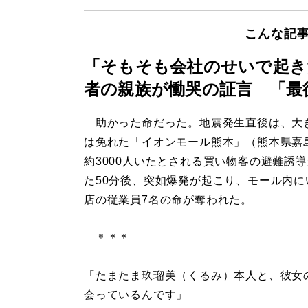
こんな記
「そもそも会社のせいで起き
者の親族が慟哭の証言 「最
助かった命だった。地震発生直後は、大
は免れた「イオンモール熊本」（熊本県嘉
約3000人いたとされる買い物客の避難誘
た50分後、突如爆発が起こり、モール内に
店の従業員7名の命が奪われた。
＊＊＊
「たまたま玖瑠美（くるみ）本人と、彼女
会っているんです」