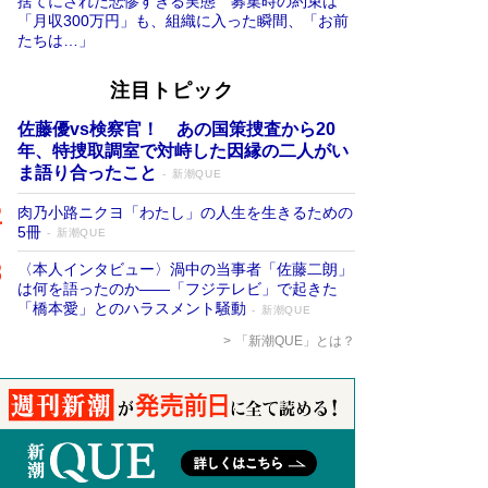
捨てにされた悲惨すぎる実態 募集時の約束は
「月収300万円」も、組織に入った瞬間、「お前
たちは…」
注目トピック
佐藤優vs検察官！ あの国策捜査から20
年、特捜取調室で対峙した因縁の二人がい
ま語り合ったこと
新潮QUE
肉乃小路ニクヨ「わたし」の人生を生きるための
5冊
新潮QUE
〈本人インタビュー〉渦中の当事者「佐藤二朗」
は何を語ったのか――「フジテレビ」で起きた
「橋本愛」とのハラスメント騒動
新潮QUE
「新潮QUE」とは？