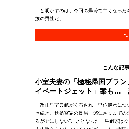
と明かすのは、今回の爆発で亡くなった雑
族の男性だ。...
つ
こんな記
小室夫妻の「極秘帰国プラン
イベートジェット」案も… 
改正皇室典範が公布され、皇位継承につ
き続き、秋篠宮家の長男・悠仁さままでの
るがせにしない”こととなった。皇嗣家は