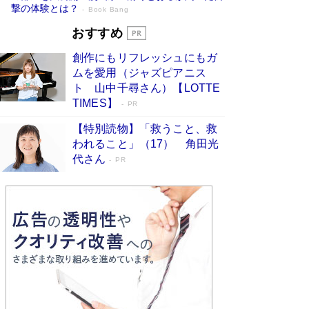
撃の体験とは？
Book Bang
追悼・東野圭吾さん 週間ベストセラーラ
おすすめ
ンキングに『容疑者Xの献身』『白夜行』
創作にもリフレッシュにもガ
など代表作が並ぶ［文庫ベストセラー］
ムを愛用（ジャズピアニス
Book Bang
ト 山中千尋さん）【LOTTE
73歳でも働くしかない 「老後レス時代」に交通
TIMES】
PR
誘導員の独白が話題
Book Bang
【特別読物】「救うこと、救
「なんで？ そんな馬鹿な……」90歳になった作
われること」（17） 角田光
家・阿刀田高さんが、ひとり暮らしの生活を明か
代さん
す
PR
Book Bang
竹内由恵の前に現れた「テレビ観ないんだよね
ぇ」という男性…夫を選んでテレ朝退社したワケ
Book Bang
和田秀樹の70代、80代向け新書がベスト3を独
占 上半期1位にも選出［新書ベストセラー］
Book Bang