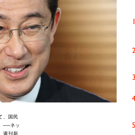
て、国民
）──ネッ
。週刊新