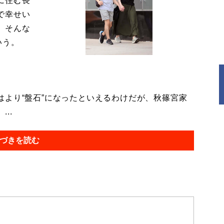
に住む長
で幸せい
。そんな
いう。
より“盤石”になったといえるわけだが、秋篠宮家
..
づきを読む