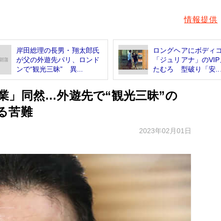
情報提供
岸田総理の長男・翔太郎氏
ロングヘアにボディ
が父の外遊先パリ、ロンド
「ジュリアナ」のVI
ンで“観光三昧” 異...
たむろ 型破り「安..
業」同然…外遊先で“観光三昧”の
る苦難
2023年02月01日