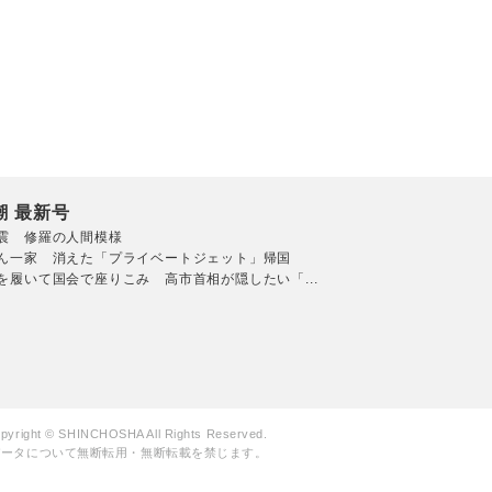
潮 最新号
震 修羅の人間模様
ん一家 消えた「プライベートジェット」帰国
を履いて国会で座りこみ 高市首相が隠したい「...
pyright © SHINCHOSHA All Rights Reserved.
データについて無断転用・無断転載を禁じます。