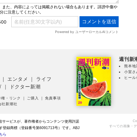
週刊新
熊本地
小室さ
ヒール
｜
エンタメ
｜
ライフ
ガ
｜
ドクター新潮
作権・リンク
｜
ご購入
｜
免責事項
会社新潮社
Co
配信サービスが、著作権者からコンテンツ使用許諾
すべての画像・
録商標（登録番号第6091713号）です。ABJ
ちら