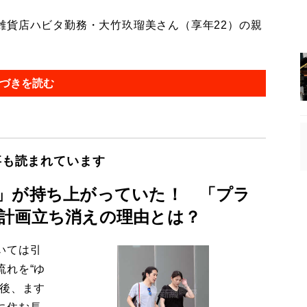
貨店ハビタ勤務・大竹玖瑠美さん（享年22）の親
づきを読む
事も読まれています
」が持ち上がっていた！ 「プラ
計画立ち消えの理由とは？
いては引
流れを“ゆ
今後、ます