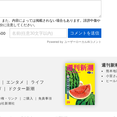
週刊新
熊本地
小室さ
ヒール
｜
エンタメ
｜
ライフ
ガ
｜
ドクター新潮
作権・リンク
｜
ご購入
｜
免責事項
会社新潮社