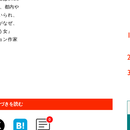
に、都内や
いられ、
がなぜ、
う女』
ョン作家
づきを読む
0