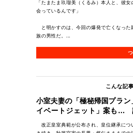
「たまたま玖瑠美（くるみ）本人と、彼女
会っているんです」
と明かすのは、今回の爆発で亡くなった雑
族の男性だ。...
つ
こんな記
小室夫妻の「極秘帰国プラン
イベートジェット」案も… 
改正皇室典範が公布され、皇位継承につ