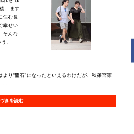
流れを“ゆ
今後、ます
に住む長
で幸せい
。そんな
いう。
より“盤石”になったといえるわけだが、秋篠宮家
..
づきを読む