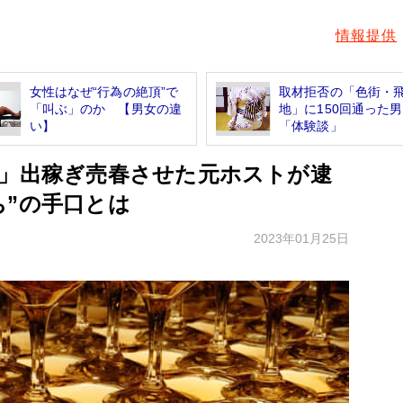
情報提供
女性はなぜ“行為の絶頂”で
取材拒否の「色街・
「叫ぶ」のか 【男女の違
地」に150回通った
い】
「体験談」
県」出稼ぎ売春させた元ホストが逮
ち”の手口とは
2023年01月25日