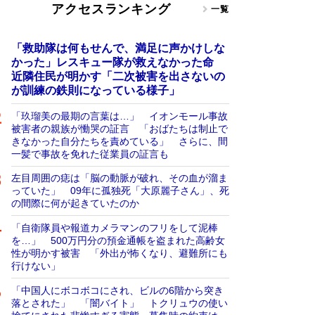
アクセスランキング
一覧
「救助隊は何もせんで、満足に声かけしな
かった」レスキュー隊が救えなかった命
近隣住民が明かす「二次被害を出さないの
が訓練の鉄則になっている様子」
「玖瑠美の最期の言葉は…」 イオンモール事故
被害者の親族が慟哭の証言 「おばたちは制止で
きなかった自分たちを責めている」 さらに、間
一髪で事故を免れた従業員の証言も
左目周囲の痣は「脳の動脈が破れ、その血が溜ま
っていた」 09年に孤独死「大原麗子さん」、死
の間際に何が起きていたのか
「自衛隊員や報道カメラマンのフリをして泥棒
を…」 500万円分の預金通帳を盗まれた高齢女
性が明かす被害 「外出が怖くなり、避難所にも
行けない」
「中国人にボコボコにされ、ビルの6階から突き
落とされた」 「闇バイト」 トクリュウの使い