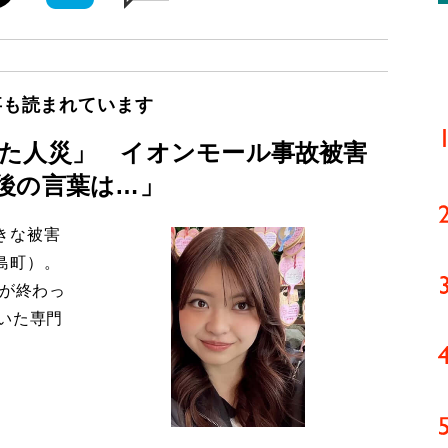
事も読まれています
た人災」 イオンモール事故被害
後の言葉は…」
きな被害
島町）。
導が終わっ
いた専門