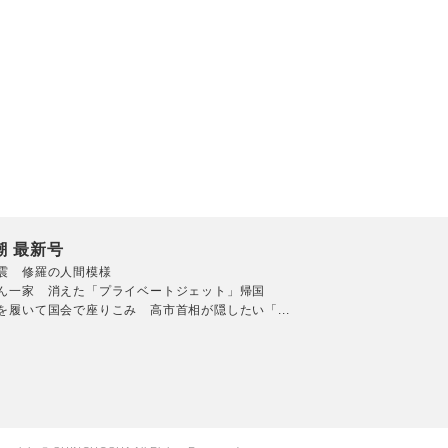
潮 最新号
震 修羅の人間模様
ん一家 消えた「プライベートジェット」帰国
を履いて国会で座りこみ 高市首相が隠したい「...