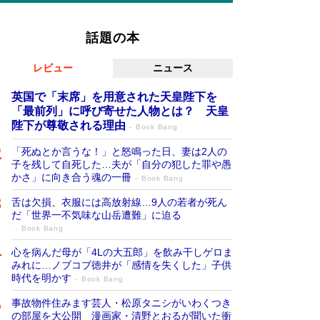
話題の本
レビュー
ニュース
英国で「末席」を用意された天皇陛下を
「最前列」に呼び寄せた人物とは？ 天皇
陛下が尊敬される理由
Book Bang
「死ぬとか言うな！」と怒鳴った日、妻は2人の
子を残して自死した…夫が「自分の犯した罪や愚
かさ」に向き合う魂の一冊
Book Bang
舌は欠損、衣服には高放射線…9人の若者が死ん
だ「世界一不気味な山岳遭難」に迫る
Book Bang
心を病んだ母が「4Lの大五郎」を飲み干しゲロま
みれに…ノブコブ徳井が「感情を失くした」子供
時代を明かす
Book Bang
事故物件住みます芸人・松原タニシがいわくつき
の部屋を大公開 漫画家・清野とおるが聞いた衝