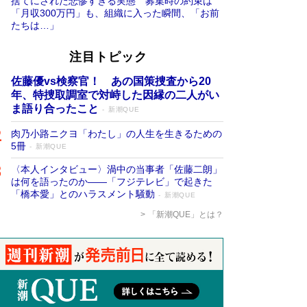
捨てにされた悲惨すぎる実態 募集時の約束は
「月収300万円」も、組織に入った瞬間、「お前
たちは…」
注目トピック
佐藤優vs検察官！ あの国策捜査から20
年、特捜取調室で対峙した因縁の二人がい
ま語り合ったこと
新潮QUE
肉乃小路ニクヨ「わたし」の人生を生きるための
5冊
新潮QUE
〈本人インタビュー〉渦中の当事者「佐藤二朗」
は何を語ったのか――「フジテレビ」で起きた
「橋本愛」とのハラスメント騒動
新潮QUE
「新潮QUE」とは？