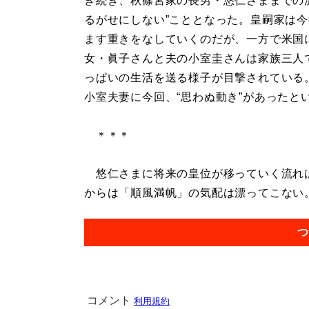
き続き、秋篠宮家の長男・悠仁さままでの
るがせにしない”こととなった。皇嗣家は
ます重きをなしていくのだが、一方で米国
女・眞子さんと夫の小室圭さんは家族三人
っぱいの生活を送る様子が目撃されている
小室夫妻に今回、“思わぬ動き”があったと
＊＊＊
悠仁さまに将来の皇位が移っていく流れは
からは「順風満帆」の気配は漂ってこない。.
つ