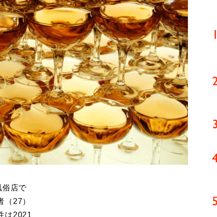
風俗店で
（27）
は2021