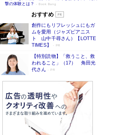
撃の体験とは？
Book Bang
追悼・東野圭吾さん 週間ベストセラーラ
おすすめ
ンキングに『容疑者Xの献身』『白夜行』
創作にもリフレッシュにもガ
など代表作が並ぶ［文庫ベストセラー］
ムを愛用（ジャズピアニス
Book Bang
ト 山中千尋さん）【LOTTE
73歳でも働くしかない 「老後レス時代」に交通
TIMES】
PR
誘導員の独白が話題
Book Bang
【特別読物】「救うこと、救
「なんで？ そんな馬鹿な……」90歳になった作
われること」（17） 角田光
家・阿刀田高さんが、ひとり暮らしの生活を明か
代さん
す
PR
Book Bang
竹内由恵の前に現れた「テレビ観ないんだよね
ぇ」という男性…夫を選んでテレ朝退社したワケ
Book Bang
和田秀樹の70代、80代向け新書がベスト3を独
占 上半期1位にも選出［新書ベストセラー］
Book Bang