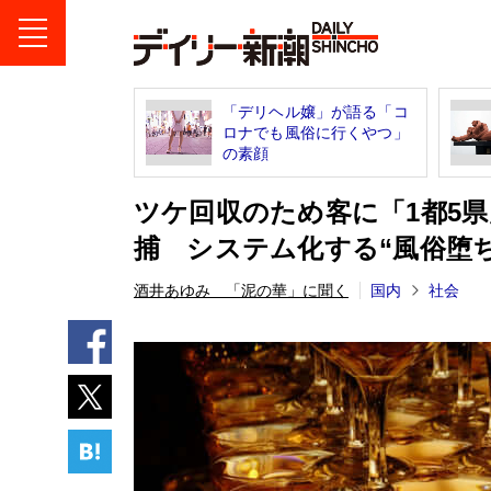
「デリヘル嬢」が語る「コ
ロナでも風俗に行くやつ」
の素顔
ツケ回収のため客に「1都5
捕 システム化する“風俗堕
酒井あゆみ 「泥の華」に聞く
国内
社会