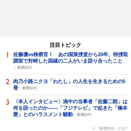
注目トピック
佐藤優vs検察官！ あの国策捜査から20年、特捜取
調室で対峙した因縁の二人がいま語り合ったこと
新潮QUE
肉乃小路ニクヨ「わたし」の人生を生きるための5
冊
新潮QUE
〈本人インタビュー〉渦中の当事者「佐藤二朗」は
何を語ったのか――「フジテレビ」で起きた「橋本
愛」とのハラスメント騒動
新潮QUE
「新潮QUE」とは？