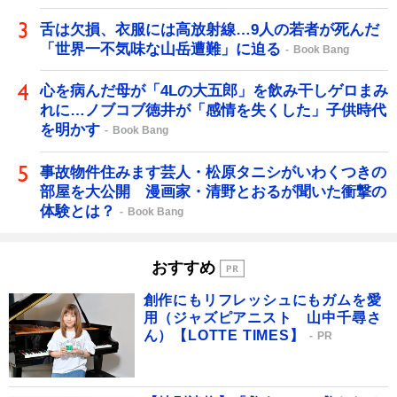
舌は欠損、衣服には高放射線…9人の若者が死んだ
「世界一不気味な山岳遭難」に迫る
Book Bang
心を病んだ母が「4Lの大五郎」を飲み干しゲロまみ
れに…ノブコブ徳井が「感情を失くした」子供時代
を明かす
Book Bang
事故物件住みます芸人・松原タニシがいわくつきの
部屋を大公開 漫画家・清野とおるが聞いた衝撃の
体験とは？
Book Bang
おすすめ
創作にもリフレッシュにもガムを愛
用（ジャズピアニスト 山中千尋さ
ん）【LOTTE TIMES】
PR