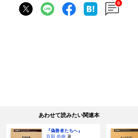
0
あわせて読みたい関連本
『偽善者たちへ』
百田 尚樹
著