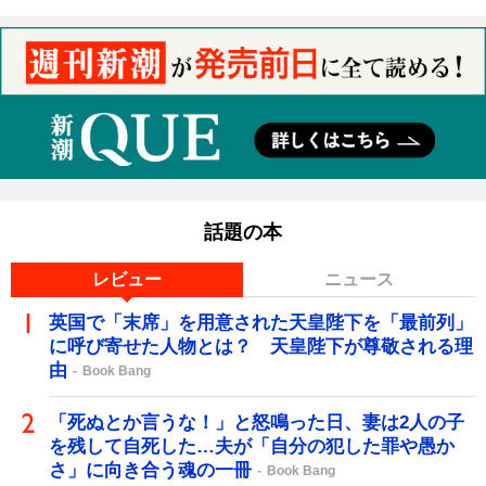
話題の本
レビュー
ニュース
英国で「末席」を用意された天皇陛下を「最前列」
に呼び寄せた人物とは？ 天皇陛下が尊敬される理
由
Book Bang
「死ぬとか言うな！」と怒鳴った日、妻は2人の子
を残して自死した…夫が「自分の犯した罪や愚か
さ」に向き合う魂の一冊
Book Bang