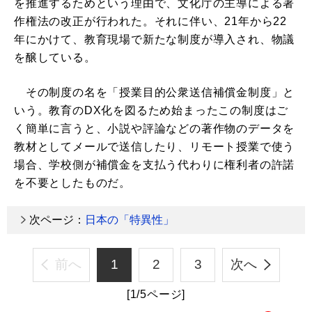
を推進するためという理由で、文化庁の主導による著
作権法の改正が行われた。それに伴い、21年から22
年にかけて、教育現場で新たな制度が導入され、物議
を醸している。
その制度の名を「授業目的公衆送信補償金制度」と
いう。教育のDX化を図るため始まったこの制度はご
く簡単に言うと、小説や評論などの著作物のデータを
教材としてメールで送信したり、リモート授業で使う
場合、学校側が補償金を支払う代わりに権利者の許諾
を不要としたものだ。
次ページ：
日本の「特異性」
前へ
1
2
3
次へ
[1/5ページ]