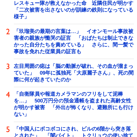
レスキュー隊が救えなかった命 近隣住民が明かす
「二次被害を出さないのが訓練の鉄則になっている
様子」
「玖瑠美の最期の言葉は…」 イオンモール事故被
害者の親族が慟哭の証言 「おばたちは制止できな
かった自分たちを責めている」 さらに、間一髪で
事故を免れた従業員の証言も
左目周囲の痣は「脳の動脈が破れ、その血が溜まっ
ていた」 09年に孤独死「大原麗子さん」、死の間
際に何が起きていたのか
「自衛隊員や報道カメラマンのフリをして泥棒
を…」 500万円分の預金通帳を盗まれた高齢女性
が明かす被害 「外出が怖くなり、避難所にも行け
ない」
「中国人にボコボコにされ、ビルの6階から突き落
とされた」 「闇バイト」 トクリュウの使い捨て