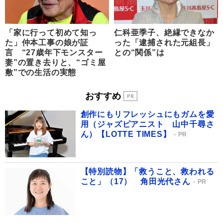
「家に行って初めて知っ
仁科亜季子、絶縁できなか
た」仲本工事の娘が証
った「逮捕された元組長」
言 “27歳年下モンスター
との“関係”は
妻”の置き去りと、“ゴミ屋
敷”での生活の実態
おすすめ
創作にもリフレッシュにもガムを愛
用（ジャズピアニスト 山中千尋さ
ん）【LOTTE TIMES】
PR
【特別読物】「救うこと、救われる
こと」（17） 角田光代さん
PR