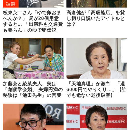
話題
板東英二さん「ゆで卵おま
高倉健が「高級鮨店」を貸
へんか？」 局が20個用意
し切り口説いたアイドルと
すると… 「出演料も交通費
は？
も要らん」のゆで卵伝説
加藤茶と綾菜夫人、実は
「天地真理」が激白 「週
「創価学会婚」 夫婦円満の
6000円でやりくり…」【誰
秘訣は「池田先生」の言葉
でも危ない老後破産】