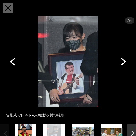
2/6
告別式で仲本さんの遺影を持つ純歌