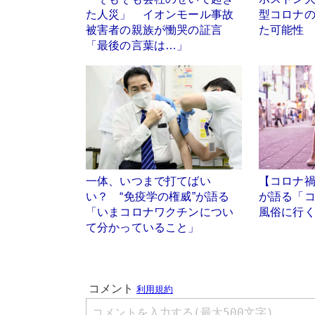
た人災」 イオンモール事故
型コロナ
被害者の親族が慟哭の証言
た可能性
「最後の言葉は…」
一体、いつまで打てばい
【コロナ
い？ “免疫学の権威”が語る
が語る「
「いまコロナワクチンについ
風俗に行
て分かっていること」