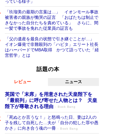
っている様子」
「玖瑠美の最期の言葉は…」 イオンモール事故
被害者の親族が慟哭の証言 「おばたちは制止で
きなかった自分たちを責めている」 さらに、間
一髪で事故を免れた従業員の証言も
「父の遺産を最良の状態で引き継ぐことが…」
イオン爆発で非難殺到の「ハビタ」エリート社長
はハーバードでMBA取得 かつて語っていた「経
営哲学」とは
話題の本
レビュー
ニュース
英国で「末席」を用意された天皇陛下を
「最前列」に呼び寄せた人物とは？ 天皇
陛下が尊敬される理由
Book Bang
「死ぬとか言うな！」と怒鳴った日、妻は2人の
子を残して自死した…夫が「自分の犯した罪や愚
かさ」に向き合う魂の一冊
Book Bang