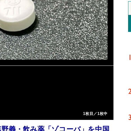
1枚目／1枚中
塩野義・飲み薬「ゾコーバ」を中国