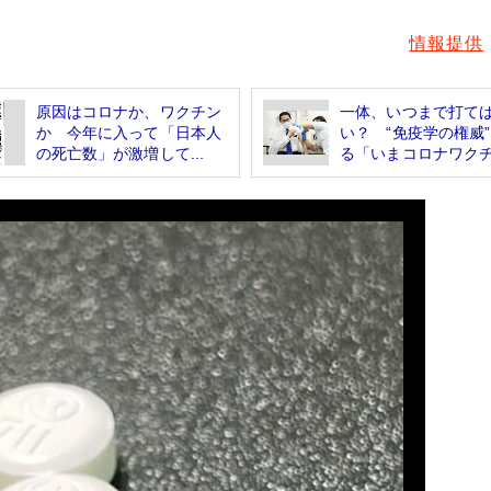
情報提供
原因はコロナか、ワクチン
一体、いつまで打て
か 今年に入って「日本人
い？ “免疫学の権威
の死亡数」が激増して...
る「いまコロナワクチ.