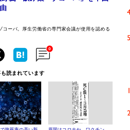
由
ゾコーバ。厚生労働省の専門家会議が使用を認める
0
事も読まれています
大で致死率の高い新
原因はコロナか、ワクチン