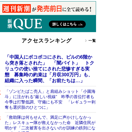
アクセスランキング
一覧
「中国人にボコボコにされ、ビルの6階か
ら突き落とされた」 「闇バイト」 トク
リュウの使い捨てにされた悲惨すぎる実
態 募集時の約束は「月収300万円」も、
組織に入った瞬間、「お前たちは…」
「ゾンビたばこ売人」と肩組みショット「小園海
斗」に注がれる“厳しい視線” 昨季の首位打者も
今季は打撃低調、守備にも不安 「レギュラー剥
奪も選択肢のひとつに」
「救助隊は何もせんで、満足に声かけしなかっ
た」レスキュー隊が救えなかった命 近隣住民が
明かす「二次被害を出さないのが訓練の鉄則にな