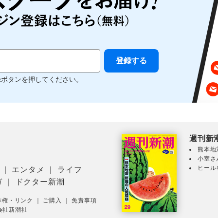
録ボタンを押してください。
週刊新
熊本地
小室さ
ヒール
｜
エンタメ
｜
ライフ
ガ
｜
ドクター新潮
作権・リンク
｜
ご購入
｜
免責事項
会社新潮社