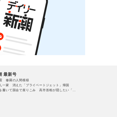
潮 最新号
震 修羅の人間模様
ん一家 消えた「プライベートジェット」帰国
を履いて国会で座りこみ 高市首相が隠したい「...