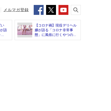
メルマガ登録
ばい
【コロナ禍】現役デリヘル
”が語
嬢が語る「コロナ非常事
..
態」に風俗に行くやつの...