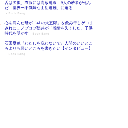
舌は欠損、衣服には高放射線…9人の若者が死ん
だ「世界一不気味な山岳遭難」に迫る
Book Bang
心を病んだ母が「4Lの大五郎」を飲み干しゲロま
みれに…ノブコブ徳井が「感情を失くした」子供
時代を明かす
Book Bang
石田夏穂『わたしを庇わないで』人間のいいとこ
ろよりも悪いところを書きたい【インタビュー】
Book Bang
73歳でも働くしかない 「老後レス時代」
に交通誘導員の独白が話題
Book Bang
「なんで？ そんな馬鹿な……」90歳になった作
家・阿刀田高さんが、ひとり暮らしの生活を明か
す
Book Bang
追悼・東野圭吾さん 週間ベストセラーランキン
グに『容疑者Xの献身』『白夜行』など代表作が
並ぶ［文庫ベストセラー］
Book Bang
和田秀樹の70代、80代向け新書がベスト3を独
占 上半期1位にも選出［新書ベストセラー］