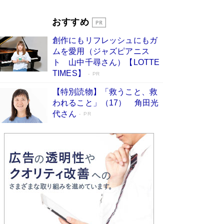
Book Bang
「『火垂るの墓』は、大嘘である」原作者が抱き
おすすめ
続けた“自責の念”とは…「自己憐憫は描きたくな
い」監督が徹底的にこだわったこと（後編） #
創作にもリフレッシュにもガ
戦争の記憶
Book Bang
ムを愛用（ジャズピアニス
ト 山中千尋さん）【LOTTE
TIMES】
PR
【特別読物】「救うこと、救
われること」（17） 角田光
代さん
PR