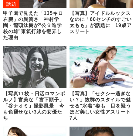
話題
甲子園で見えた「135キロ
【写真】アイドルルックス
右腕」の異質さ 神村学
なのに「60センチのすごい
園・龍頭汰樹が“公立進学
太もも」が話題に 19歳ア
校の雄”東筑打線を翻弄し
スリート
た理由
【写真11枚・日活ロマンポ
【写真】「セクシー過ぎな
ルノ】官美な「宮下順子」
い？」抜群のスタイルで魅
「谷ナオミ」撮影風景 今
せる“水着”姿も 目を疑う
も色褪せない3人の女優た
ほど美しい女性アスリート
ち
7人