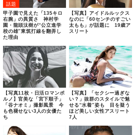
話題
甲子園で見えた「135キロ
【写真】アイドルルックス
右腕」の異質さ 神村学
なのに「60センチのすごい
園・龍頭汰樹が“公立進学
太もも」が話題に 19歳ア
校の雄”東筑打線を翻弄し
スリート
た理由
【写真11枚・日活ロマンポ
【写真】「セクシー過ぎな
ルノ】官美な「宮下順子」
い？」抜群のスタイルで魅
「谷ナオミ」撮影風景 今
せる“水着”姿も 目を疑う
も色褪せない3人の女優た
ほど美しい女性アスリート
ち
7人