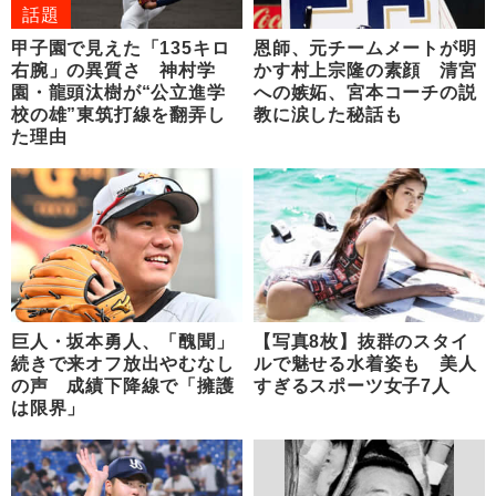
話題
甲子園で見えた「135キロ
恩師、元チームメートが明
右腕」の異質さ 神村学
かす村上宗隆の素顔 清宮
園・龍頭汰樹が“公立進学
への嫉妬、宮本コーチの説
校の雄”東筑打線を翻弄し
教に涙した秘話も
た理由
巨人・坂本勇人、「醜聞」
【写真8枚】抜群のスタイ
続きで来オフ放出やむなし
ルで魅せる水着姿も 美人
の声 成績下降線で「擁護
すぎるスポーツ女子7人
は限界」