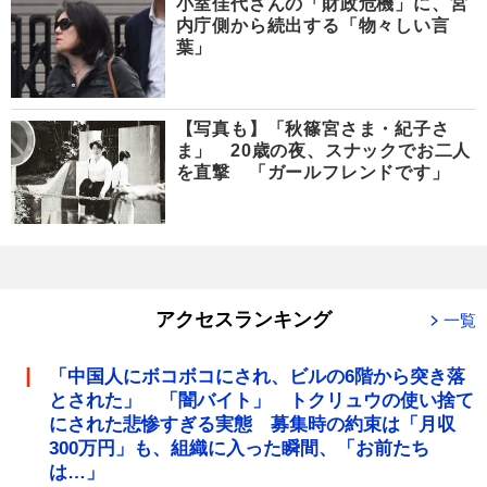
小室佳代さんの「財政危機」に、宮
内庁側から続出する「物々しい言
葉」
【写真も】「秋篠宮さま・紀子さ
ま」 20歳の夜、スナックでお二人
を直撃 「ガールフレンドです」
アクセスランキング
一覧
「中国人にボコボコにされ、ビルの6階から突き落
とされた」 「闇バイト」 トクリュウの使い捨て
にされた悲惨すぎる実態 募集時の約束は「月収
300万円」も、組織に入った瞬間、「お前たち
は…」