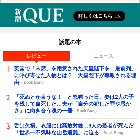
話題の本
レビュー
ニュース
英国で「末席」を用意された天皇陛下を「最前列」
に呼び寄せた人物とは？ 天皇陛下が尊敬される理
由
Book Bang
「死ぬとか言うな！」と怒鳴った日、妻は2人の子
を残して自死した…夫が「自分の犯した罪や愚か
さ」に向き合う魂の一冊
Book Bang
舌は欠損、衣服には高放射線…9人の若者が死んだ
「世界一不気味な山岳遭難」に迫る
Book Bang