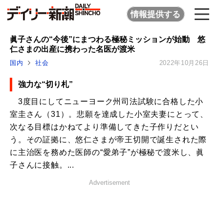
情報提供する
眞子さんの“今後”にまつわる極秘ミッションが始動 悠
仁さまの出産に携わった名医が渡米
国内
社会
2022年10月26日
強力な“切り札”
3度目にしてニューヨーク州司法試験に合格した小
室圭さん（31）。悲願を達成した小室夫妻にとって、
次なる目標はかねてより準備してきた子作りだとい
う。その証拠に、悠仁さまが帝王切開で誕生された際
に主治医を務めた医師の“愛弟子”が極秘で渡米し、眞
子さんに接触。...
Advertisement