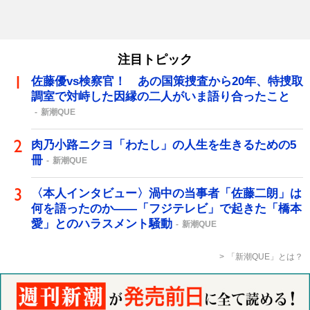
注目トピック
佐藤優vs検察官！ あの国策捜査から20年、特捜取
調室で対峙した因縁の二人がいま語り合ったこと
新潮QUE
肉乃小路ニクヨ「わたし」の人生を生きるための5
冊
新潮QUE
〈本人インタビュー〉渦中の当事者「佐藤二朗」は
何を語ったのか――「フジテレビ」で起きた「橋本
愛」とのハラスメント騒動
新潮QUE
「新潮QUE」とは？