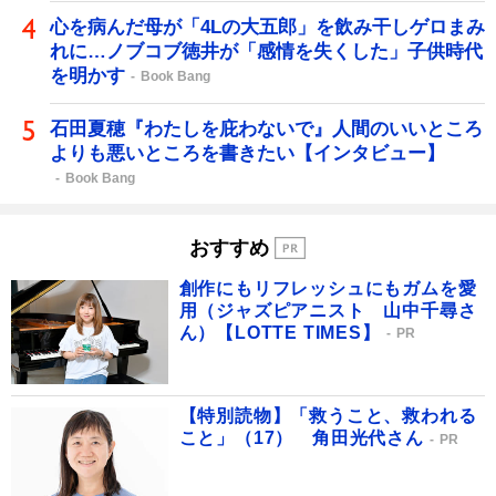
心を病んだ母が「4Lの大五郎」を飲み干しゲロまみ
れに…ノブコブ徳井が「感情を失くした」子供時代
を明かす
Book Bang
石田夏穂『わたしを庇わないで』人間のいいところ
よりも悪いところを書きたい【インタビュー】
Book Bang
おすすめ
創作にもリフレッシュにもガムを愛
用（ジャズピアニスト 山中千尋さ
ん）【LOTTE TIMES】
PR
【特別読物】「救うこと、救われる
こと」（17） 角田光代さん
PR