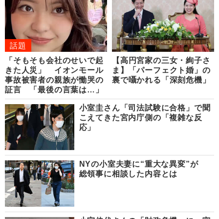
話題
「そもそも会社のせいで起
【高円宮家の三女・絢子さ
きた人災」 イオンモール
ま】「パーフェクト婚」の
事故被害者の親族が慟哭の
裏で囁かれる「深刻危機」
証言 「最後の言葉は…」
小室圭さん「司法試験に合格」で聞
こえてきた宮内庁側の「複雑な反
応」
NYの小室夫妻に“重大な異変”が
総領事に相談した内容とは