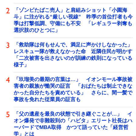
「ゾンビたばこ売人」と肩組みショット「小園海
斗」に注がれる“厳しい視線” 昨季の首位打者も今
季は打撃低調、守備にも不安 「レギュラー剥奪も
選択肢のひとつに」
「救助隊は何もせんで、満足に声かけしなかった」
レスキュー隊が救えなかった命 近隣住民が明かす
「二次被害を出さないのが訓練の鉄則になっている
様子」
「玖瑠美の最期の言葉は…」 イオンモール事故被
害者の親族が慟哭の証言 「おばたちは制止できな
かった自分たちを責めている」 さらに、間一髪で
事故を免れた従業員の証言も
「父の遺産を最良の状態で引き継ぐことが…」 イ
オン爆発で非難殺到の「ハビタ」エリート社長はハ
ーバードでMBA取得 かつて語っていた「経営哲
学」とは