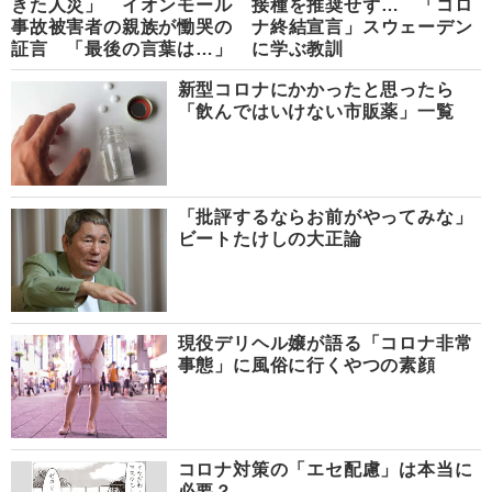
きた人災」 イオンモール
接種を推奨せず… 「コロ
事故被害者の親族が慟哭の
ナ終結宣言」スウェーデン
証言 「最後の言葉は…」
に学ぶ教訓
新型コロナにかかったと思ったら
「飲んではいけない市販薬」一覧
「批評するならお前がやってみな」
ビートたけしの大正論
現役デリヘル嬢が語る「コロナ非常
事態」に風俗に行くやつの素顔
コロナ対策の「エセ配慮」は本当に
必要？