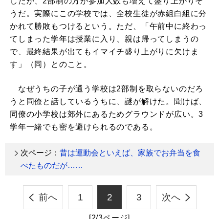
したが、2部制の方が参加人数も増えて盛り上がりそ
うだ。実際にこの学校では、全校生徒が赤組白組に分
かれて勝敗もつけるという。ただ、「午前中に終わっ
てしまった学年は授業に入り、親は帰ってしまうの
で、最終結果が出てもイマイチ盛り上がりに欠けま
す」（同）とのこと。
なぜうちの子が通う学校は2部制を取らないのだろ
うと同僚と話しているうちに、謎が解けた。聞けば、
同僚の小学校は郊外にあるためグラウンドが広い。3
学年一緒でも密を避けられるのである。
次ページ：
昔は運動会といえば、家族でお弁当を食
べたものだが……
前へ
1
2
3
次へ
[2/3ページ]