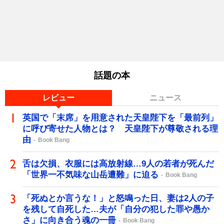
話題の本
レビュー
ニュース
英国で「末席」を用意された天皇陛下を「最前列」
に呼び寄せた人物とは？ 天皇陛下が尊敬される理
由
Book Bang
舌は欠損、衣服には高放射線…9人の若者が死んだ
「世界一不気味な山岳遭難」に迫る
Book Bang
「死ぬとか言うな！」と怒鳴った日、妻は2人の子
を残して自死した…夫が「自分の犯した罪や愚か
さ」に向き合う魂の一冊
Book Bang