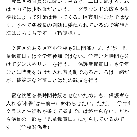
豊島区教育員会に聞いてみると、二日実施する方式
は区内では少数派だという。「グラウンドの広さや生
徒数によって対策は違ってくる。区市町村ごとではな
く、すべて各校長の判断に委ねられているので実施方
法はまちまちです」（指導課）。
文京区のある区立小学校も2日開催方式。だが「児
童鑑賞日」は全学年参加ではない。学年ごと時間を分
けてダンスやリレーを行う。「保護者鑑賞日」も学年
ごとに時間を分けた入れ替え制であるところは一緒だ
が、徒競走など前日とは別の競技を行う。
「密な状態を長時間持続させないためにも、保護者を
入れる“本番”は午前中に終わらせたい。ただ、一学年4
クラスと生徒数が多くて昼までには終わらない。だか
ら演目の一部を『児童鑑賞日』にずらしているので
す」（学校関係者）