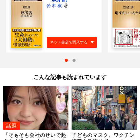
鈴木 穣
著
ネット書店で購入する
こんな記事も読まれています
話題
「そもそも会社のせいで起
子どものマスク、ワクチン