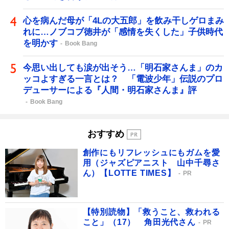
心を病んだ母が「4Lの大五郎」を飲み干しゲロまみ
れに…ノブコブ徳井が「感情を失くした」子供時代
を明かす
Book Bang
今思い出しても涙が出そう…「明石家さんま」のカ
ッコよすぎる一言とは？ 「電波少年」伝説のプロ
デューサーによる『人間・明石家さんま』評
Book Bang
おすすめ
創作にもリフレッシュにもガムを愛
用（ジャズピアニスト 山中千尋さ
ん）【LOTTE TIMES】
PR
【特別読物】「救うこと、救われる
こと」（17） 角田光代さん
PR