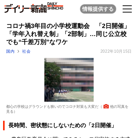
情報提供する
コロナ禍3年目の小学校運動会 「2日開催」
「学年入れ替え制」「2部制」…同じ公立校
でも“千差万別”なワケ
国内
社会
2022年10月15日
都心の学校はグラウンドも狭いのでコロナ対策も大変だ（
他の写真を
見る
）
長時間、密状態にしないための「2日開催」