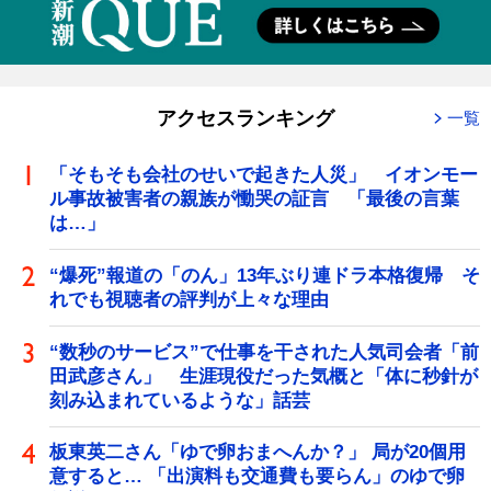
アクセスランキング
一覧
「そもそも会社のせいで起きた人災」 イオンモー
ル事故被害者の親族が慟哭の証言 「最後の言葉
は…」
“爆死”報道の「のん」13年ぶり連ドラ本格復帰 そ
れでも視聴者の評判が上々な理由
“数秒のサービス”で仕事を干された人気司会者「前
田武彦さん」 生涯現役だった気概と「体に秒針が
刻み込まれているような」話芸
板東英二さん「ゆで卵おまへんか？」 局が20個用
意すると… 「出演料も交通費も要らん」のゆで卵