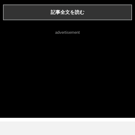
記事全文を読む
advertisement