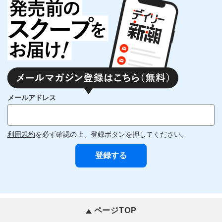
メールアドレス
利用規約
を必ず確認の上、登録ボタンを押してください。
ページTOP