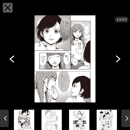
14/43