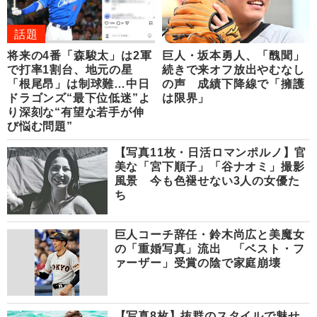
話題
将来の4番「森駿太」は2軍
巨人・坂本勇人、「醜聞」
で打率1割台、地元の星
続きで来オフ放出やむなし
「根尾昂」は制球難…中日
の声 成績下降線で「擁護
ドラゴンズ“最下位低迷”よ
は限界」
り深刻な“有望な若手が伸
び悩む問題”
【写真11枚・日活ロマンポルノ】官
美な「宮下順子」「谷ナオミ」撮影
風景 今も色褪せない3人の女優た
ち
巨人コーチ辞任・鈴木尚広と美魔女
の「重婚写真」流出 「ベスト・フ
ァーザー」受賞の陰で家庭崩壊
【写真8枚】抜群のスタイルで魅せ