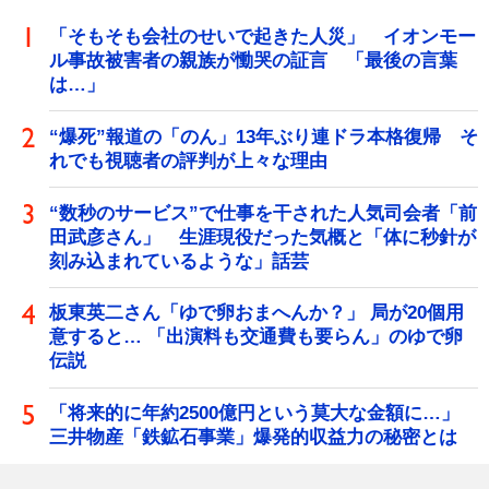
「そもそも会社のせいで起きた人災」 イオンモー
ル事故被害者の親族が慟哭の証言 「最後の言葉
は…」
“爆死”報道の「のん」13年ぶり連ドラ本格復帰 そ
れでも視聴者の評判が上々な理由
“数秒のサービス”で仕事を干された人気司会者「前
田武彦さん」 生涯現役だった気概と「体に秒針が
刻み込まれているような」話芸
板東英二さん「ゆで卵おまへんか？」 局が20個用
意すると… 「出演料も交通費も要らん」のゆで卵
伝説
「将来的に年約2500億円という莫大な金額に…」
三井物産「鉄鉱石事業」爆発的収益力の秘密とは