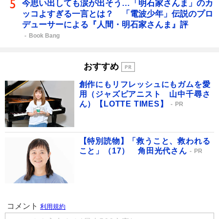
今思い出しても涙が出そう…「明石家さんま」のカ
ッコよすぎる一言とは？ 「電波少年」伝説のプロ
デューサーによる『人間・明石家さんま』評
Book Bang
おすすめ
創作にもリフレッシュにもガムを愛
用（ジャズピアニスト 山中千尋さ
ん）【LOTTE TIMES】
PR
【特別読物】「救うこと、救われる
こと」（17） 角田光代さん
PR