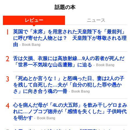
話題の本
レビュー
ニュース
英国で「末席」を用意された天皇陛下を「最前列」
に呼び寄せた人物とは？ 天皇陛下が尊敬される理
由
Book Bang
舌は欠損、衣服には高放射線…9人の若者が死んだ
「世界一不気味な山岳遭難」に迫る
Book Bang
「死ぬとか言うな！」と怒鳴った日、妻は2人の子
を残して自死した…夫が「自分の犯した罪や愚か
さ」に向き合う魂の一冊
Book Bang
心を病んだ母が「4Lの大五郎」を飲み干しゲロまみ
れに…ノブコブ徳井が「感情を失くした」子供時代
を明かす
Book Bang