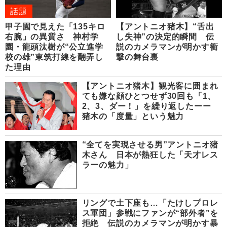
話題
甲子園で見えた「135キロ
【アントニオ猪木】“舌出
右腕」の異質さ 神村学
し失神”の決定的瞬間 伝
園・龍頭汰樹が“公立進学
説のカメラマンが明かす衝
校の雄”東筑打線を翻弄し
撃の舞台裏
た理由
【アントニオ猪木】観光客に囲まれ
ても嫌な顔ひとつせず30回も「1、
2、3、ダー！」を繰り返したーー
猪木の「度量」という魅力
“全てを実現させる男”アントニオ猪
木さん 日本が熱狂した「天才レス
ラーの魅力」
リングで土下座も…「たけしプロレ
ス軍団」参戦にファンが“部外者”を
拒絶 伝説のカメラマンが明かす暴