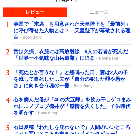
レビュー
ニュース
英国で「末席」を用意された天皇陛下を「最前列」
に呼び寄せた人物とは？ 天皇陛下が尊敬される理
由
Book Bang
舌は欠損、衣服には高放射線…9人の若者が死んだ
「世界一不気味な山岳遭難」に迫る
Book Bang
「死ぬとか言うな！」と怒鳴った日、妻は2人の子
を残して自死した…夫が「自分の犯した罪や愚か
さ」に向き合う魂の一冊
Book Bang
心を病んだ母が「4Lの大五郎」を飲み干しゲロまみ
れに…ノブコブ徳井が「感情を失くした」子供時代
を明かす
Book Bang
石田夏穂『わたしを庇わないで』人間のいいところ
よりも悪いところを書きたい【インタビュー】