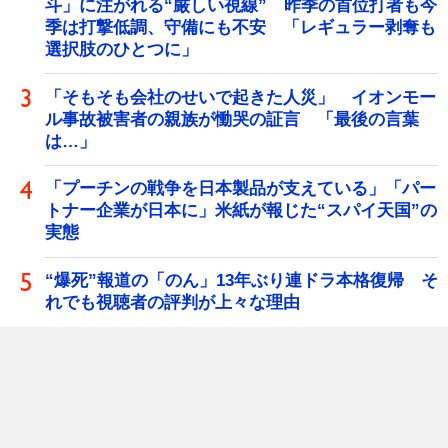
斗」に注がれる“厳しい視線” 昨季の首位打者も今
季は打撃低調、守備にも不安 「レギュラー剥奪も
選択肢のひとつに」
「そもそも会社のせいで起きた人災」 イオンモー
ル事故被害者の親族が慟哭の証言 「最後の言葉
は…」
「プーチンの戦争を日本製品が支えている」「パー
トナー企業が日本に」米紙が報じた“スパイ天国”の
実態
“爆死”報道の「のん」13年ぶり連ドラ本格復帰 そ
れでも視聴者の評判が上々な理由