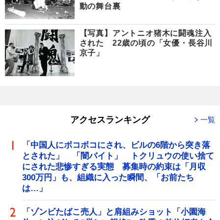
動の舞台裏
【写真】アントニオ猪木に闘魂注入
された 22歳の頃の「女優・長谷川
京子」
アクセスランキング
一覧
「中国人にボコボコにされ、ビルの6階から突き落
とされた」 「闇バイト」 トクリュウの使い捨て
にされた悲惨すぎる実態 募集時の約束は「月収
300万円」も、組織に入った瞬間、「お前たち
は…」
「ゾンビたばこ売人」と肩組みショット「小園海