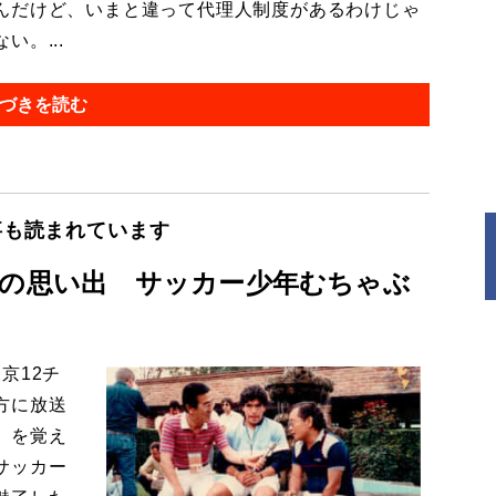
んだけど、いまと違って代理人制度があるわけじゃ
。...
づきを読む
事も読まれています
ナの思い出 サッカー少年むちゃぶ
京12チ
方に放送
」を覚え
サッカー