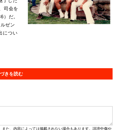
魅了した
、司会を
6）だ。
アルゼン
出につい
づきを読む