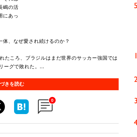
長嶋の活
用にあっ
一体、なぜ愛され続けるのか？
されたころ、ブラジルはまだ世界のサッカー強国では
ーグで敗れた。...
づきを読む
0