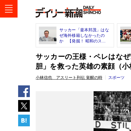
サッカー「釜本邦茂」はな
ぜ海外移籍しなかったの
か 【発掘！ 昭和のス...
サッカーの王様・ペレはなぜ
胆」を救った英雄の素顔（小
小林信也 アスリート列伝 覚醒の時
スポーツ