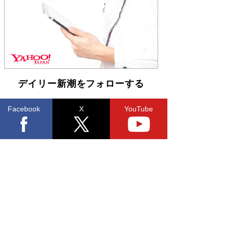
「不意に涙が出そうに…」高嶋政伸が明かし
た“13歳の娘を暴行する役”への葛藤 インティマ
シーコーディネーターに支えられたNHK『大奥』
の裏側
Book Bang
デイリー新潮をフォローする
Facebook
X
YouTube