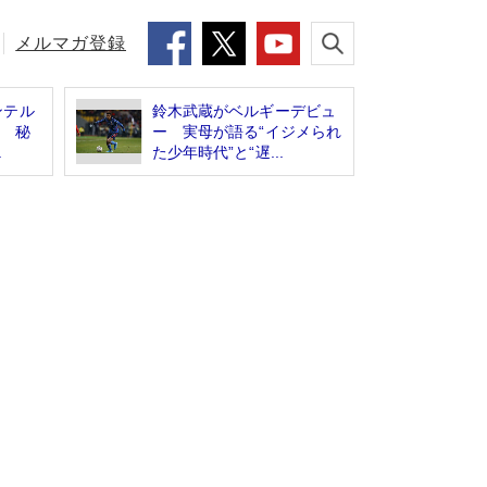
メルマガ登録
ンテル
鈴木武蔵がベルギーデビュ
」 秘
ー 実母が語る“イジメられ
.
た少年時代”と“遅...