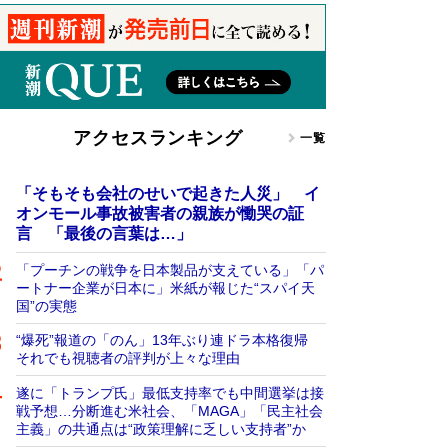
アクセスランキング
一覧
「そもそも会社のせいで起きた人災」 イ
オンモール事故被害者の親族が慟哭の証
言 「最後の言葉は…」
「プーチンの戦争を日本製品が支えている」「パ
ートナー企業が日本に」米紙が報じた“スパイ天
国”の実態
“爆死”報道の「のん」13年ぶり連ドラ本格復帰
それでも視聴者の評判が上々な理由
遂に「トランプ氏」最低支持率でも中間選挙は接
戦予想…分断進む米社会、「MAGA」「民主社会
主義」の共通点は“政策理解に乏しい支持者”か