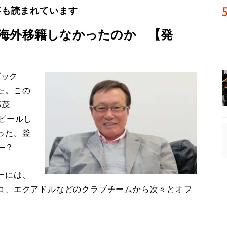
事も読まれています
海外移籍しなかったのか 【発
ピック
た。この
邦茂
ピールし
った。釜
―？
ーには、
コ、エクアドルなどのクラブチームから次々とオフ