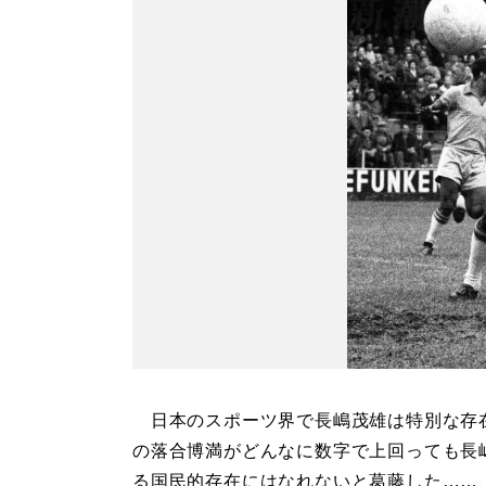
日本のスポーツ界で長嶋茂雄は特別な存
の落合博満がどんなに数字で上回っても長
る国民的存在にはなれないと葛藤した……