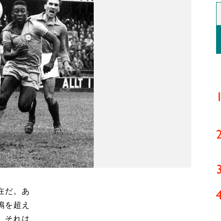
在だ。あ
嶋を超え
、それは