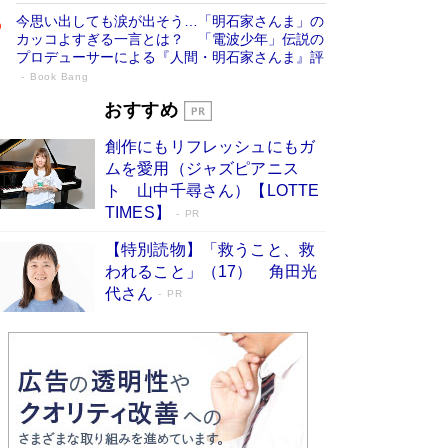
今思い出しても涙が出そう…「明石家さんま」の
カッコよすぎる一言とは？ 「電波少年」伝説の
プロデューサーによる『人間・明石家さんま』評
Book Bang
「叱って伸びるやつは、褒めたらもっと伸
おすすめ
びる」俳優・高嶋政伸が家族に教わっ
創作にもリフレッシュにもガ
た“人を育てるコツ”…芸への考え方を明か
ムを愛用（ジャズピアニス
す
Book Bang
ト 山中千尋さん）【LOTTE
「『火垂るの墓』は、大嘘である」原作者が抱き
TIMES】
PR
続けた“自責の念”とは…「自己憐憫は描きたくな
い」監督が徹底的にこだわったこと（後編） #
【特別読物】「救うこと、救
戦争の記憶
Book Bang
われること」（17） 角田光
代さん
美輪明宏 晩年の回答を集めた『ほほえんで生き
PR
るための人生相談』がランクイン［エンターテイ
メントベストセラー］
Book Bang
「宇宙兄弟」最終46巻がベストセラー1位 宇宙
開発への関心を押し上げた18年の物語に幕 特装
版には「宇宙で描かれたマンガ」も収録
Book Bang