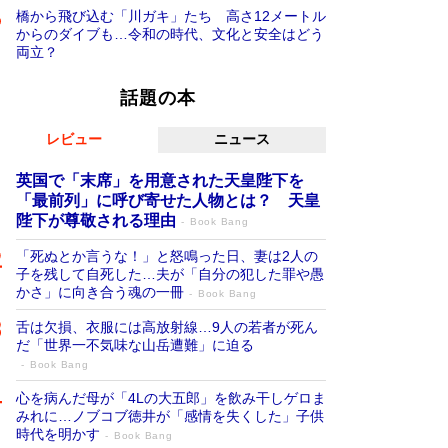
橋から飛び込む「川ガキ」たち 高さ12メートル
からのダイブも…令和の時代、文化と安全はどう
両立？
話題の本
レビュー
ニュース
英国で「末席」を用意された天皇陛下を
「最前列」に呼び寄せた人物とは？ 天皇
陛下が尊敬される理由
Book Bang
「死ぬとか言うな！」と怒鳴った日、妻は2人の
子を残して自死した…夫が「自分の犯した罪や愚
かさ」に向き合う魂の一冊
Book Bang
舌は欠損、衣服には高放射線…9人の若者が死ん
だ「世界一不気味な山岳遭難」に迫る
Book Bang
心を病んだ母が「4Lの大五郎」を飲み干しゲロま
みれに…ノブコブ徳井が「感情を失くした」子供
時代を明かす
Book Bang