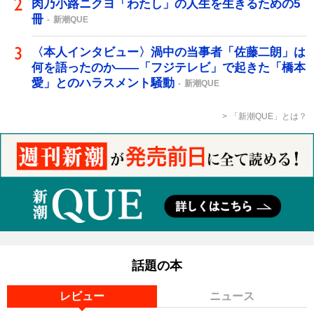
肉乃小路ニクヨ「わたし」の人生を生きるための5
冊
新潮QUE
〈本人インタビュー〉渦中の当事者「佐藤二朗」は
何を語ったのか――「フジテレビ」で起きた「橋本
愛」とのハラスメント騒動
新潮QUE
「新潮QUE」とは？
話題の本
レビュー
ニュース