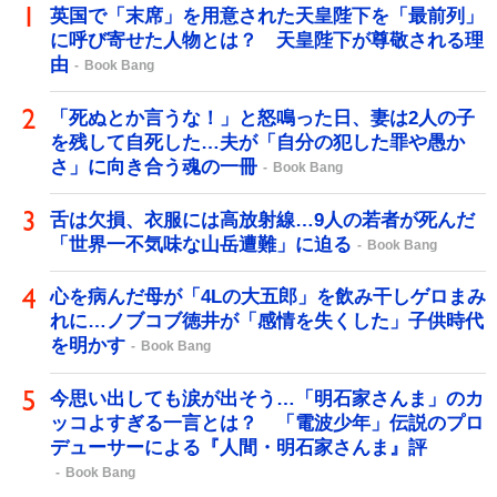
英国で「末席」を用意された天皇陛下を「最前列」
に呼び寄せた人物とは？ 天皇陛下が尊敬される理
由
Book Bang
「死ぬとか言うな！」と怒鳴った日、妻は2人の子
を残して自死した…夫が「自分の犯した罪や愚か
さ」に向き合う魂の一冊
Book Bang
舌は欠損、衣服には高放射線…9人の若者が死んだ
「世界一不気味な山岳遭難」に迫る
Book Bang
心を病んだ母が「4Lの大五郎」を飲み干しゲロまみ
れに…ノブコブ徳井が「感情を失くした」子供時代
を明かす
Book Bang
今思い出しても涙が出そう…「明石家さんま」のカ
ッコよすぎる一言とは？ 「電波少年」伝説のプロ
デューサーによる『人間・明石家さんま』評
Book Bang