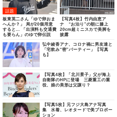
話題
板東英二さん「ゆで卵おま
【写真4枚】竹内由恵ア
へんか？」 局が20個用意
ナ “お泊り”の朝に膝上
すると… 「出演料も交通費
20cm超ミニスカで美脚を
も要らん」のゆで卵伝説
披露
弘中綾香アナ、コロナ禍に男友達と
「宅飲み“密”パーティー」【写真
も】
【写真4枚】「北川景子」父が海上
自衛隊のHPに登場 三菱重工の重
役、娘の美形は父譲り？
【写真5枚】元フジ大島アナ写真
集 水着、レオタードで美プロポー
ション