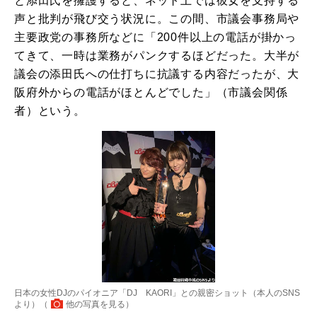
と添田氏を擁護すると、ネット上では彼女を支持する
声と批判が飛び交う状況に。この間、市議会事務局や
主要政党の事務所などに「200件以上の電話が掛かっ
てきて、一時は業務がパンクするほどだった。大半が
議会の添田氏への仕打ちに抗議する内容だったが、大
阪府外からの電話がほとんどでした」（市議会関係
者）という。
日本の女性DJのパイオニア「DJ KAORI」との親密ショット（本人のSNS
より）（
他の写真を見る
）