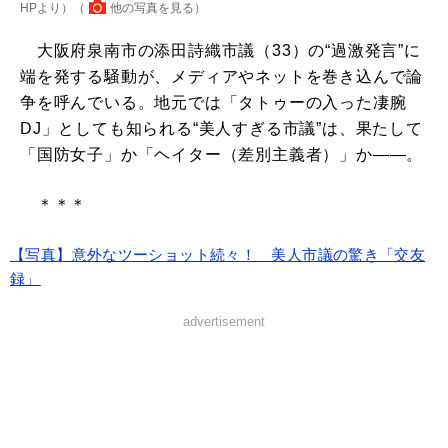
HPより）（
他の写真を見る
）
大阪府泉南市の添田詩織市議（33）の“過激発言”に
端を発する騒動が、メディアやネットを巻き込んで論
争を呼んでいる。地元では「タトゥーの入った凄腕
DJ」としても知られる“美人すぎる市議”は、果たして
「国防女子」か「ヘイター（差別主義者）」か――。
＊＊＊
【写真】意外なツーショット続々！ 美人市議の驚き「交友
録」
advertisement