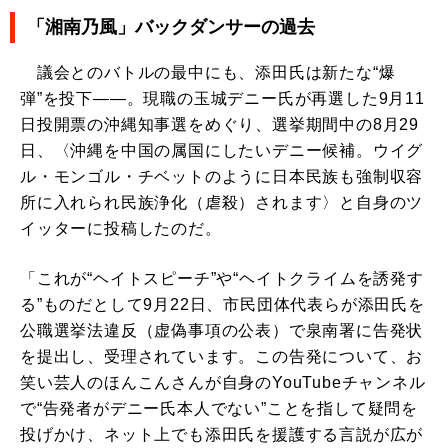
「湘南乃風」バックダンサーの過去
議会とのバトルの最中にも、添田氏は新たな“爆
弾”を投下――。現職の玉城デニー氏が再選した9月11
日投開票の沖縄知事選をめぐり、選挙期間中の8月29
日、〈沖縄を中国の属国にしたいデニー候補。ウイグ
ル・モンゴル・チベットのように日本民族も強制収容
所に入れられ民族浄化（虐殺）されます〉と自身のツ
イッターに投稿したのだ。
「これが“ヘイトスピーチ”や“ヘイトクライムを誘発す
る”ものだとして9月22日、市民団体代表らが添田氏を
公職選挙法違反（虚偽事項の公表）で泉南署に告発状
を提出し、受理されています。この告発について、お
笑い芸人のほんこんさんが自身のYouTubeチャンネル
で“告発者がデニー氏本人でない”ことを指して疑問を
投げかけ、ネット上でも添田氏を援護する言説が広が