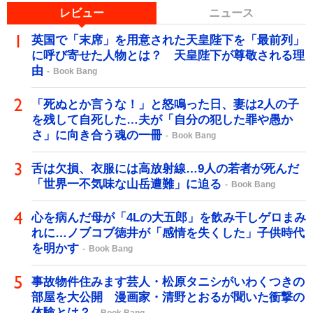
レビュー
ニュース
英国で「末席」を用意された天皇陛下を「最前列」
に呼び寄せた人物とは？ 天皇陛下が尊敬される理
由
Book Bang
「死ぬとか言うな！」と怒鳴った日、妻は2人の子
を残して自死した…夫が「自分の犯した罪や愚か
さ」に向き合う魂の一冊
Book Bang
舌は欠損、衣服には高放射線…9人の若者が死んだ
「世界一不気味な山岳遭難」に迫る
Book Bang
心を病んだ母が「4Lの大五郎」を飲み干しゲロまみ
れに…ノブコブ徳井が「感情を失くした」子供時代
を明かす
Book Bang
事故物件住みます芸人・松原タニシがいわくつきの
部屋を大公開 漫画家・清野とおるが聞いた衝撃の
体験とは？
Book Bang