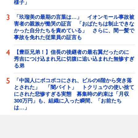
様子」
「玖瑠美の最期の言葉は…」 イオンモール事故被
害者の親族が慟哭の証言 「おばたちは制止できな
かった自分たちを責めている」 さらに、間一髪で
事故を免れた従業員の証言も
【豊臣兄弟！】信長の後継者の最右翼だったのに
秀吉につけ込まれ兄に切腹に追い込まれた無惨すぎ
る弟
「中国人にボコボコにされ、ビルの6階から突き落
とされた」 「闇バイト」 トクリュウの使い捨て
にされた悲惨すぎる実態 募集時の約束は「月収
300万円」も、組織に入った瞬間、「お前たち
は…」