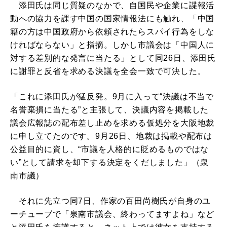
添田氏は同じ質疑のなかで、自国民や企業に諜報活
動への協力を課す中国の国家情報法にも触れ、「中国
籍の方は中国政府から依頼されたらスパイ行為をしな
ければならない」と指摘。しかし市議会は「中国人に
対する差別的な発言に当たる」として同26日、添田氏
に謝罪と反省を求める決議を全会一致で可決した。
「これに添田氏が猛反発。9月に入って“決議は不当で
名誉棄損に当たる”と主張して、決議内容を掲載した
議会広報誌の配布差し止めを求める仮処分を大阪地裁
に申し立てたのです。9月26日、地裁は掲載や配布は
公益目的に資し、“市議を人格的に貶めるものではな
い”として請求を却下する決定をくだしました」（泉
南市議）
それに先立つ同7日、作家の百田尚樹氏が自身のユ
ーチューブで「泉南市議会、終わってますよね」など