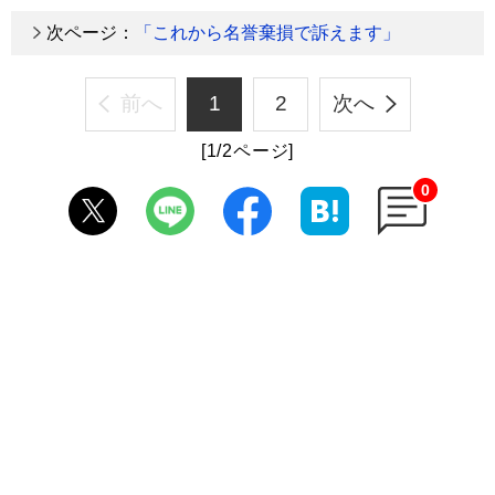
次ページ：
「これから名誉棄損で訴えます」
前へ
1
2
次へ
[1/2ページ]
0