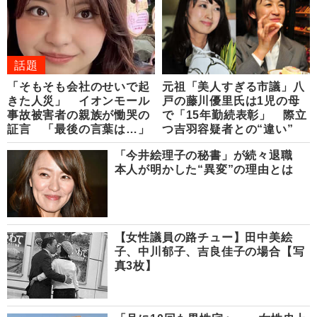
話題
「そもそも会社のせいで起
元祖「美人すぎる市議」八
きた人災」 イオンモール
戸の藤川優里氏は1児の母
事故被害者の親族が慟哭の
で「15年勤続表彰」 際立
証言 「最後の言葉は…」
つ吉羽容疑者との“違い”
「今井絵理子の秘書」が続々退職
本人が明かした“異変”の理由とは
【女性議員の路チュー】田中美絵
子、中川郁子、吉良佳子の場合【写
真3枚】