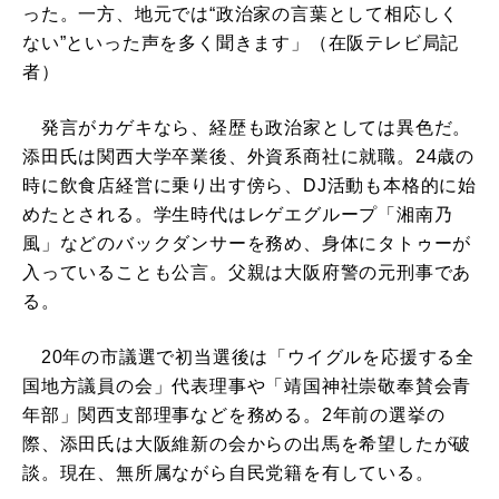
った。一方、地元では“政治家の言葉として相応しく
ない”といった声を多く聞きます」（在阪テレビ局記
者）
発言がカゲキなら、経歴も政治家としては異色だ。
添田氏は関西大学卒業後、外資系商社に就職。24歳の
時に飲食店経営に乗り出す傍ら、DJ活動も本格的に始
めたとされる。学生時代はレゲエグループ「湘南乃
風」などのバックダンサーを務め、身体にタトゥーが
入っていることも公言。父親は大阪府警の元刑事であ
る。
20年の市議選で初当選後は「ウイグルを応援する全
国地方議員の会」代表理事や「靖国神社崇敬奉賛会青
年部」関西支部理事などを務める。2年前の選挙の
際、添田氏は大阪維新の会からの出馬を希望したが破
談。現在、無所属ながら自民党籍を有している。