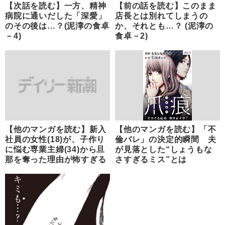
【次話を読む】一方、精神
【前の話を読む】このまま
病院に通いだした「深愛」
店長とは別れてしまうの
のその後は…？(泥濘の食卓
か、それとも…？ (泥濘の
－4)
食卓－2)
【他のマンガを読む】新入
【他のマンガを読む】「不
社員の女性(18)が、子作り
倫バレ」の決定的瞬間 夫
に悩む専業主婦(34)から旦
が見落とした“しょうもな
那を奪った理由が怖すぎる
さすぎるミス”とは