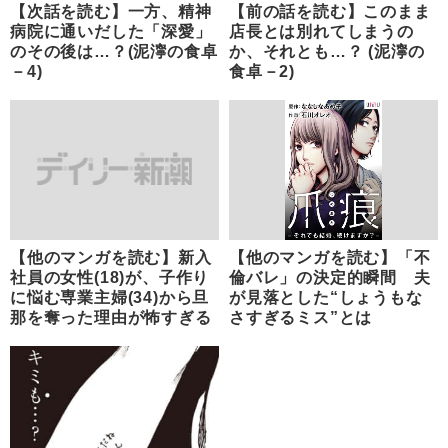
【次話を読む】一方、精神
【前の話を読む】このまま
病院に通いだした「深愛」
店長とは別れてしまうの
のその後は…？(泥濘の食卓
か、それとも…？ (泥濘の
－4)
食卓－2)
【他のマンガを読む】新入
【他のマンガを読む】「不
社員の女性(18)が、子作り
倫バレ」の決定的瞬間 夫
に悩む専業主婦(34)から旦
が見落とした“しょうもな
那を奪った理由が怖すぎる
さすぎるミス”とは