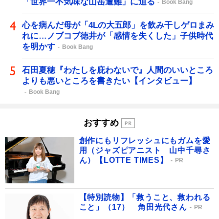
「世界一不気味な山岳遭難」に迫る
Book Bang
心を病んだ母が「4Lの大五郎」を飲み干しゲロまみ
れに…ノブコブ徳井が「感情を失くした」子供時代
を明かす
Book Bang
石田夏穂『わたしを庇わないで』人間のいいところ
よりも悪いところを書きたい【インタビュー】
Book Bang
おすすめ
創作にもリフレッシュにもガムを愛
用（ジャズピアニスト 山中千尋さ
ん）【LOTTE TIMES】
PR
【特別読物】「救うこと、救われる
こと」（17） 角田光代さん
PR