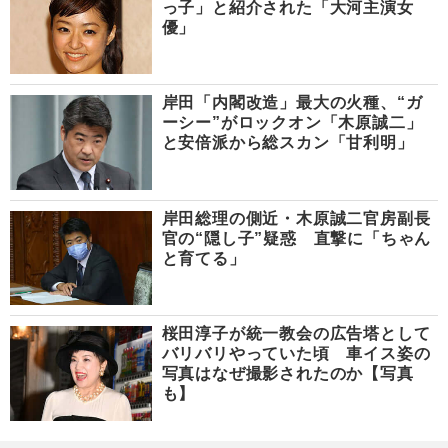
っ子」と紹介された「大河主演女
優」
岸田「内閣改造」最大の火種、“ガ
ーシー”がロックオン「木原誠二」
と安倍派から総スカン「甘利明」
岸田総理の側近・木原誠二官房副長
官の“隠し子”疑惑 直撃に「ちゃん
と育てる」
桜田淳子が統一教会の広告塔として
バリバリやっていた頃 車イス姿の
写真はなぜ撮影されたのか【写真
も】