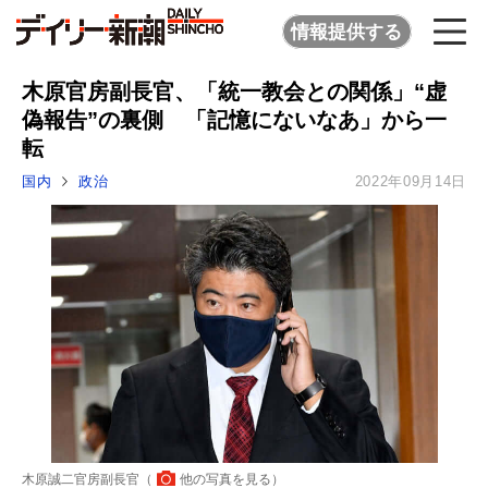
情報提供する
木原官房副長官、「統一教会との関係」“虚
偽報告”の裏側 「記憶にないなあ」から一
転
国内
政治
2022年09月14日
木原誠二官房副長官（
他の写真を見る
）