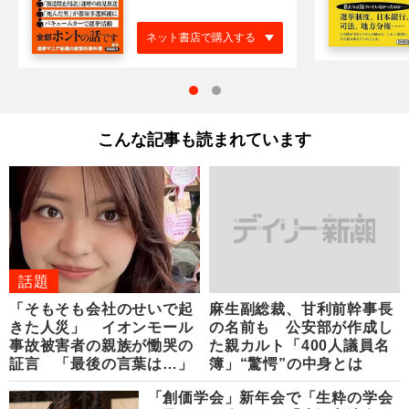
ネット書店で購入する
こんな記事も読まれています
話題
「そもそも会社のせいで起
麻生副総裁、甘利前幹事長
きた人災」 イオンモール
の名前も 公安部が作成し
事故被害者の親族が慟哭の
た親カルト「400人議員名
証言 「最後の言葉は…」
簿」“驚愕”の中身とは
「創価学会」新年会で「生粋の学会