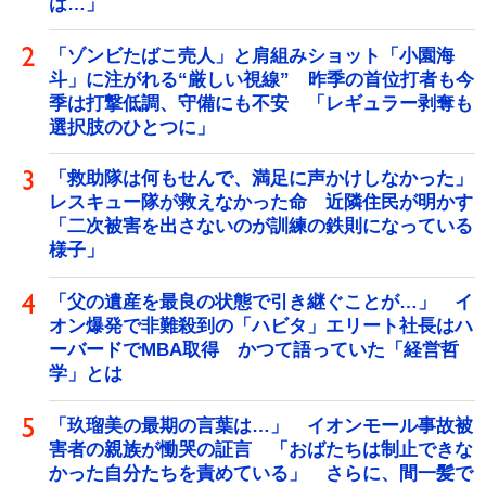
は…」
「ゾンビたばこ売人」と肩組みショット「小園海
斗」に注がれる“厳しい視線” 昨季の首位打者も今
季は打撃低調、守備にも不安 「レギュラー剥奪も
選択肢のひとつに」
「救助隊は何もせんで、満足に声かけしなかった」
レスキュー隊が救えなかった命 近隣住民が明かす
「二次被害を出さないのが訓練の鉄則になっている
様子」
「父の遺産を最良の状態で引き継ぐことが…」 イ
オン爆発で非難殺到の「ハビタ」エリート社長はハ
ーバードでMBA取得 かつて語っていた「経営哲
学」とは
「玖瑠美の最期の言葉は…」 イオンモール事故被
害者の親族が慟哭の証言 「おばたちは制止できな
かった自分たちを責めている」 さらに、間一髪で