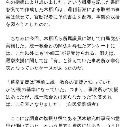
らの指摘により思い出した」という概要を記した書面
を慌てて作成した木原氏は、週刊新潮による取材の事
実は伏せて、官邸記者にその書面を配布。事態の収拾
を図ろうとしたのだ。
ちなみに今回、木原氏ら所属議員に対して自民党が
実施した、統一教会との関係を尋ねたアンケートに
は、これ以外にも“小細工”が見受けられる。例えば、
選挙支援に関しては「有」と答えていた事務所が非公
表となっていたケースがあったのだ。
「選挙支援は“事前に統一教会の支援と知っていた
か”が裏の基準になっていた。つまり、事務所が“支援
はあったが、統一教会とは知らなかった”と答えれ
ば、非公表となりました」（自民党関係者）
ここには調査の旗振り役である茂木敏充幹事長の意
思が働いていた、という見方も党内にはある。つまり