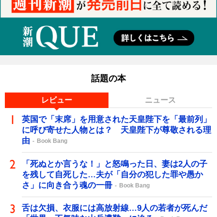
話題の本
レビュー
ニュース
英国で「末席」を用意された天皇陛下を「最前列」
に呼び寄せた人物とは？ 天皇陛下が尊敬される理
由
Book Bang
「死ぬとか言うな！」と怒鳴った日、妻は2人の子
を残して自死した…夫が「自分の犯した罪や愚か
さ」に向き合う魂の一冊
Book Bang
舌は欠損、衣服には高放射線…9人の若者が死んだ