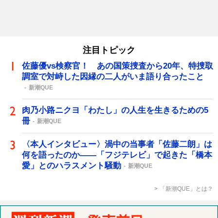
注目トピック
佐藤優vs検察官！ あの国策捜査から20年、特捜取
調室で対峙した因縁の二人がいま語り合ったこと
新潮QUE
肉乃小路ニクヨ「わたし」の人生を生きるための5
冊
新潮QUE
〈本人インタビュー〉渦中の当事者「佐藤二朗」は
何を語ったのか――「フジテレビ」で起きた「橋本
愛」とのハラスメント騒動
新潮QUE
「新潮QUE」とは？