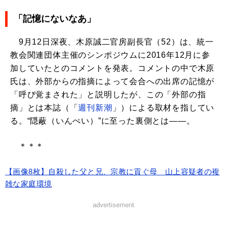
「記憶にないなあ」
9月12日深夜、木原誠二官房副長官（52）は、統一
教会関連団体主催のシンポジウムに2016年12月に参
加していたとのコメントを発表。コメントの中で木原
氏は、外部からの指摘によって会合への出席の記憶が
「呼び覚まされた」と説明したが、この「外部の指
摘」とは本誌（「
週刊新潮
」）による取材を指してい
る。“隠蔽（いんぺい）”に至った裏側とは――。
＊＊＊
【画像8枚】自殺した父と兄、宗教に貢ぐ母 山上容疑者の複
雑な家庭環境
advertisement