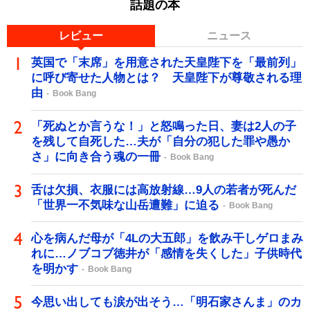
話題の本
レビュー
ニュース
英国で「末席」を用意された天皇陛下を「最前列」
に呼び寄せた人物とは？ 天皇陛下が尊敬される理
由
Book Bang
「死ぬとか言うな！」と怒鳴った日、妻は2人の子
を残して自死した…夫が「自分の犯した罪や愚か
さ」に向き合う魂の一冊
Book Bang
舌は欠損、衣服には高放射線…9人の若者が死んだ
「世界一不気味な山岳遭難」に迫る
Book Bang
心を病んだ母が「4Lの大五郎」を飲み干しゲロまみ
れに…ノブコブ徳井が「感情を失くした」子供時代
を明かす
Book Bang
今思い出しても涙が出そう…「明石家さんま」のカ