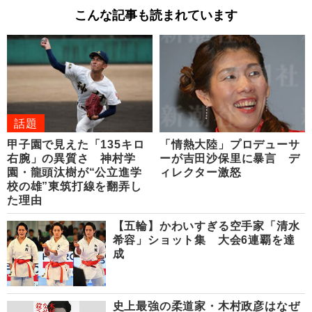
こんな記事も読まれています
話題
甲子園で見えた「135キロ
「情熱大陸」プロデューサ
右腕」の異質さ 神村学
ーが吉田沙保里に暴言 デ
園・龍頭汰樹が“公立進学
ィレクター激怒
校の雄”東筑打線を翻弄し
た理由
【五輪】かわいすぎる空手家「清水
希容」ショット集 大会6連覇を達
成
史上最強の柔道家・木村政彦はなぜ