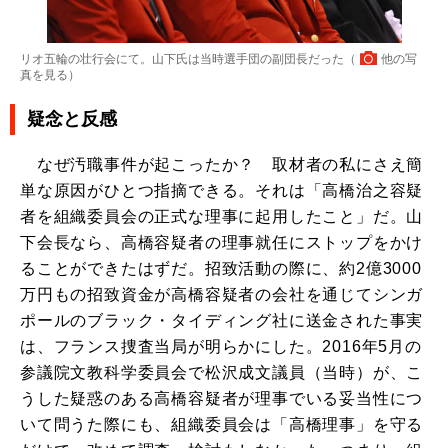
リオ五輪の壮行会にて。山下氏は当時選手団の副団長だった（
他の写
真を見る
）
疑念と反感
なぜ汚職事件が起こったか？ 取材者の私にさえ簡
単な原因がひとつ指摘できる。それは「高橋治之容疑
者を組織委員会の正式な理事に起用したこと」だ。山
下会長なら、高橋容疑者の理事就任にストップをかけ
ることができたはずだ。招致活動の際に、約2億3000
万円もの招致資金が高橋容疑者の会社を通じてシンガ
ポールのブラック・タイディング社に送金された事実
は、フランス捜査当局が明らかにした。2016年5月の
参議院文教科学委員会で松沢成文議員（当時）が、こ
うした疑惑のある高橋容疑者が理事でいる妥当性につ
いて問うた際にも、組織委員会は「高橋理事」を守る