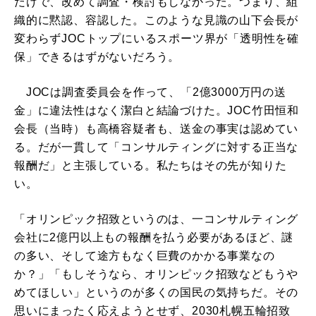
だけで、改めて調査・検討もしなかった。つまり、組
織的に黙認、容認した。このような見識の山下会長が
変わらずJOCトップにいるスポーツ界が「透明性を確
保」できるはずがないだろう。
JOCは調査委員会を作って、「2億3000万円の送
金」に違法性はなく潔白と結論づけた。JOC竹田恒和
会長（当時）も高橋容疑者も、送金の事実は認めてい
る。だが一貫して「コンサルティングに対する正当な
報酬だ」と主張している。私たちはその先が知りた
い。
「オリンピック招致というのは、一コンサルティング
会社に2億円以上もの報酬を払う必要があるほど、謎
の多い、そして途方もなく巨費のかかる事業なの
か？」「もしそうなら、オリンピック招致などもうや
めてほしい」というのが多くの国民の気持ちだ。その
思いにまったく応えようとせず、2030札幌五輪招致