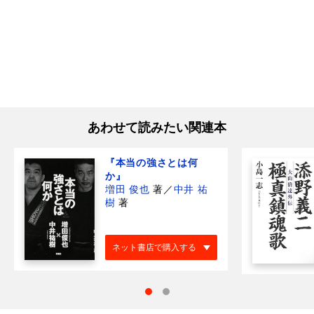
あわせて読みたい関連本
『本当の強さとは何
か』
増田 俊也
著
／
中井 祐
樹
著
ネット書店で購入する