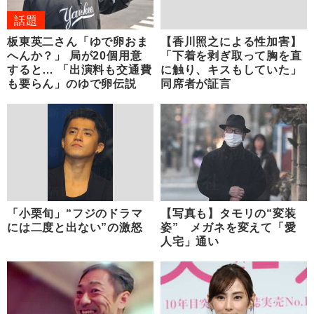
話題
板東英二さん「ゆで卵おま
【香川照之による性加害】
へんか？」 局が20個用意
「下着を剥ぎ取って胸を直
すると… 「出演料も交通費
に触り、キスもしていた」
も要らん」のゆで卵伝説
同席者が証言
「小栗旬」“フジのドラマ
【写真も】タモリの“変装
には二度と出ない”の激怒
姿” メガネを変えて「愛
人宅」通い