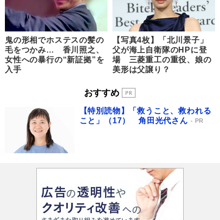
鬼の形相でホステスの髪の
【写真4枚】「北川景子」
毛をつかみ… 香川照之、
父が海上自衛隊のHPに登
女性への暴行の“新証拠”を
場 三菱重工の重役、娘の
入手
美形は父譲り？
おすすめ
【特別読物】「救うこと、救われる
こと」（17） 角田光代さん
PR