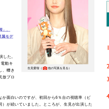
脚」、
で専属モデ
演した。
、電動キ
生見愛瑠（
他の写真を見る
）
し、轢き
民放プロ
なか面白いのですが、初回から6％台の視聴率（ビ
同）が続いていました。ところが、生見が出演した