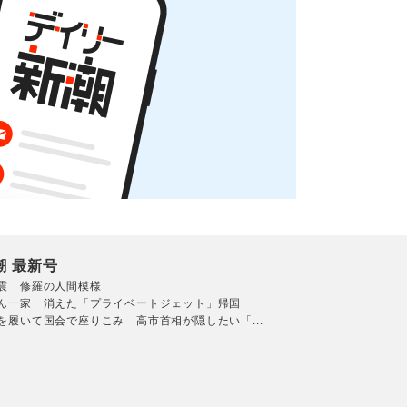
潮 最新号
震 修羅の人間模様
ん一家 消えた「プライベートジェット」帰国
を履いて国会で座りこみ 高市首相が隠したい「...