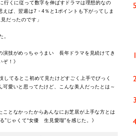
半に行くに従って数字を伸ばすドラマは理想的なの
思えば、翌週は7・4％と1ポイントも下がってしま
生見だったのです」
た。
の演技がめっちゃうまい 長年ドラマを見続けてき
いぞ！》
演技してるとこ初めて見たけどすごく上手でびっく
ん可愛いと思ってたけど、こんな美人だったとは～
たことなかったからあんなにお芝居が上手な方とは
る”じゃくて“女優 生見愛瑠”を感じた。》