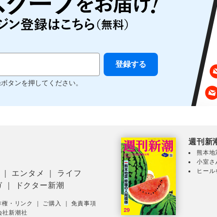
録ボタンを押してください。
週刊新
熊本地
小室さ
ヒール
｜
エンタメ
｜
ライフ
ガ
｜
ドクター新潮
作権・リンク
｜
ご購入
｜
免責事項
会社新潮社