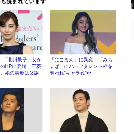
事も読まれています
】「北川景子」父が
「にこるん」に異変 「みち
のHPに登場 三菱
ょぱ」にハーフタレント枠を
役、娘の美形は父譲
奪われ“キャラ変”か