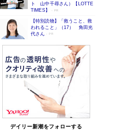
らも文庫化 映画化された直木賞受賞作もランク
ト 山中千尋さん）【LOTTE
イン［文庫ベストセラー］
Book Bang
TIMES】
PR
【特別読物】「救うこと、救
われること」（17） 角田光
代さん
PR
デイリー新潮をフォローする