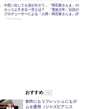
今思い出しても涙が出そう…「明石家さんま」の
カッコよすぎる一言とは？ 「電波少年」伝説の
プロデューサーによる『人間・明石家さんま』評
Book Bang
「宇宙兄弟」最終46巻がベストセラー1
位 宇宙開発への関心を押し上げた18年の
物語に幕 特装版には「宇宙で描かれたマ
ンガ」も収録
Book Bang
美輪明宏 晩年の回答を集めた『ほほえんで生き
るための人生相談』がランクイン［エンターテイ
メントベストセラー］
Book Bang
「『火垂るの墓』は、大嘘である」原作者が抱き
続けた“自責の念”とは…「自己憐憫は描きたくな
い」監督が徹底的にこだわったこと（後編） #
戦争の記憶
Book Bang
「叱って伸びるやつは、褒めたらもっと伸びる」
おすすめ
俳優・高嶋政伸が家族に教わった“人を育てるコ
ツ”…芸への考え方を明かす
Book Bang
創作にもリフレッシュにもガ
東野圭吾、伊坂幸太郎の人気シリーズ最新作どち
ムを愛用（ジャズピアニス