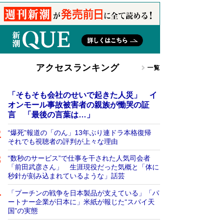
アクセスランキング
一覧
「そもそも会社のせいで起きた人災」 イ
オンモール事故被害者の親族が慟哭の証
言 「最後の言葉は…」
“爆死”報道の「のん」13年ぶり連ドラ本格復帰
それでも視聴者の評判が上々な理由
“数秒のサービス”で仕事を干された人気司会者
「前田武彦さん」 生涯現役だった気概と「体に
秒針が刻み込まれているような」話芸
「プーチンの戦争を日本製品が支えている」「パ
ートナー企業が日本に」米紙が報じた“スパイ天
国”の実態