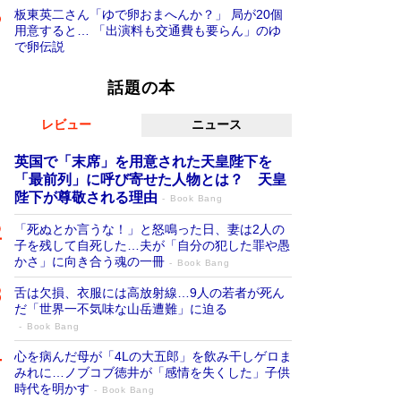
板東英二さん「ゆで卵おまへんか？」 局が20個
用意すると… 「出演料も交通費も要らん」のゆ
で卵伝説
話題の本
レビュー
ニュース
英国で「末席」を用意された天皇陛下を
「最前列」に呼び寄せた人物とは？ 天皇
陛下が尊敬される理由
Book Bang
「死ぬとか言うな！」と怒鳴った日、妻は2人の
子を残して自死した…夫が「自分の犯した罪や愚
かさ」に向き合う魂の一冊
Book Bang
舌は欠損、衣服には高放射線…9人の若者が死ん
だ「世界一不気味な山岳遭難」に迫る
Book Bang
心を病んだ母が「4Lの大五郎」を飲み干しゲロま
みれに…ノブコブ徳井が「感情を失くした」子供
時代を明かす
Book Bang