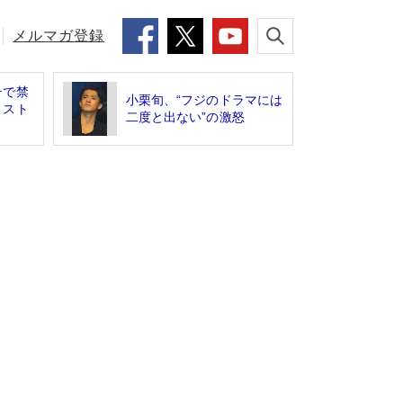
メルマガ登録
テで禁
小栗旬、“フジのドラマには
リスト
二度と出ない”の激怒