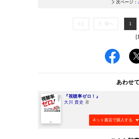
次ページ：
前へ
1
[
あわせ
『視聴率ゼロ！』
大川 貴史
著
ネット書店で購入する