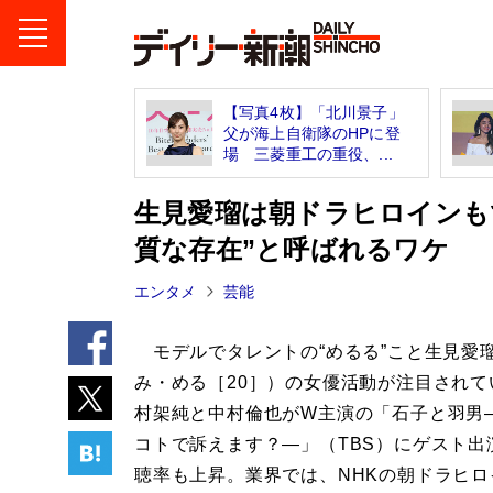
【写真4枚】「北川景子」
父が海上自衛隊のHPに登
場 三菱重工の重役、...
生見愛瑠は朝ドラヒロインも
質な存在”と呼ばれるワケ
エンタメ
芸能
モデルでタレントの“めるる”こと生見愛
み・める［20］）の女優活動が注目されて
村架純と中村倫也がW主演の「石子と羽男
コトで訴えます？―」（TBS）にゲスト出
聴率も上昇。業界では、NHKの朝ドラヒロ