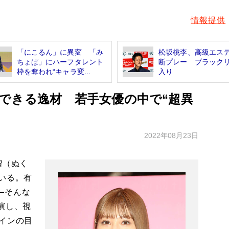
情報提供
「にこるん」に異変 「み
松坂桃李、高級エス
ちょぱ」にハーフタレント
断プレー ブラック
枠を奪われ“キャラ変...
入り
できる逸材 若手女優の中で“超異
2022年08月23日
瑠（ぬく
いる。有
―そんな
演し、視
インの目