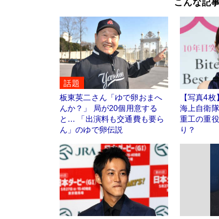
こんな記
話題
板東英二さん「ゆで卵おまへ
【写真4枚
んか？」 局が20個用意する
海上自衛隊
と… 「出演料も交通費も要ら
重工の重
ん」のゆで卵伝説
り？