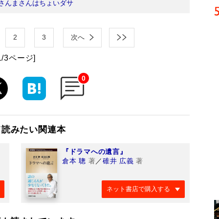
さんまさんはちょいダサ
2
3
次へ
1/3ページ]
0
て読みたい関連本
『ドラマへの遺言』
倉本 聰
著
／
碓井 広義
著
ネット書店で購入する