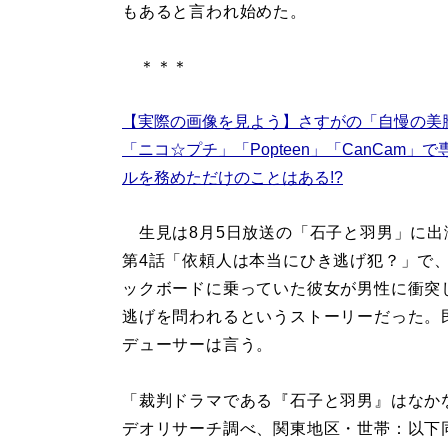
もあると言われ始めた。
＊＊＊
【実際の画像を見よう】さすがの「自慢の美
「ニコ☆プチ」「Popteen」「CanCam」
ルを務めただけのことはある!?
生見は8月5日放送の「石子と羽男」に出
第4話「依頼人は本当にひき逃げ犯？」で
ックボードに乗っていた彼女が男性に衝突
逃げを問われるというストーリーだった。
デューサーは言う。
「裁判ドラマである『石子と羽男』はなか
デオリサーチ調べ、関東地区・世帯：以下