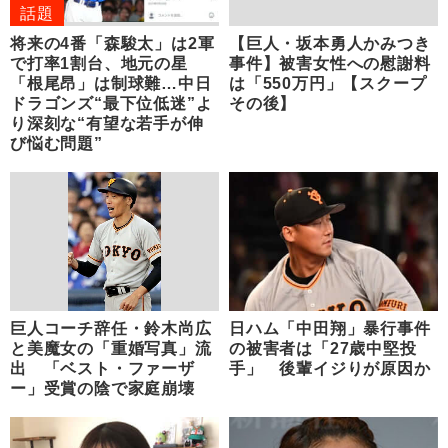
話題
将来の4番「森駿太」は2軍
【巨人・坂本勇人かみつき
で打率1割台、地元の星
事件】被害女性への慰謝料
「根尾昂」は制球難…中日
は「550万円」【スクープ
ドラゴンズ“最下位低迷”よ
その後】
り深刻な“有望な若手が伸
び悩む問題”
巨人コーチ辞任・鈴木尚広
日ハム「中田翔」暴行事件
と美魔女の「重婚写真」流
の被害者は「27歳中堅投
出 「ベスト・ファーザ
手」 後輩イジりが原因か
ー」受賞の陰で家庭崩壊