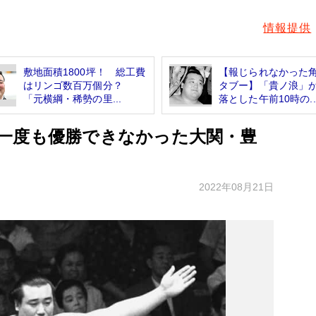
情報提供
敷地面積1800坪！ 総工費
【報じられなかった
はリンゴ数百万個分？
タブー】「貴ノ浪」
「元横綱・稀勢の里...
落とした午前10時の..
一度も優勝できなかった大関・豊
2022年08月21日