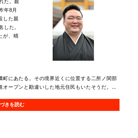
れた。親
昨年8月
設した親
名した。
たが、晴
隣町にあたる。その境界近くに位置する二所ノ関部
オープンと勘違いした地元住民もいたそうだ。...
づきを読む