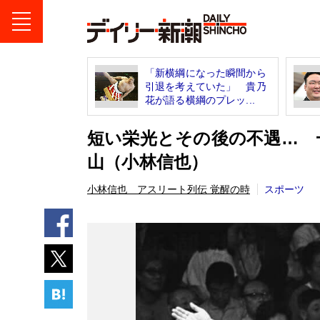
「新横綱になった瞬間から
引退を考えていた」 貴乃
花が語る横綱のプレッ...
短い栄光とその後の不遇… 
山（小林信也）
小林信也 アスリート列伝 覚醒の時
スポーツ