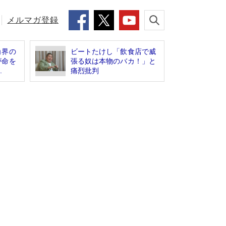
メルマガ登録
角界の
ビートたけし「飲食店で威
が命を
張る奴は本物のバカ！」と
.
痛烈批判