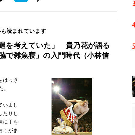
事も読まれています
退を考えていた」 貴乃花が語る
脇で雑魚寝」の入門時代（小林信
をはっき
だ。
ていまし
したりし
様に手を
おこがま