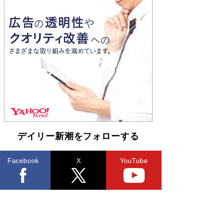
Book Bang
「『火垂るの墓』は、大嘘である」原作者が抱き
続けた“自責の念”とは…「自己憐憫は描きたくな
い」監督が徹底的にこだわったこと（後編） #
戦争の記憶
Book Bang
デイリー新潮をフォローする
Facebook
X
YouTube