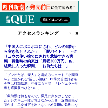
アクセスランキング
一覧
「中国人にボコボコにされ、ビルの6階か
ら突き落とされた」 「闇バイト」 トク
リュウの使い捨てにされた悲惨すぎる実
態 募集時の約束は「月収300万円」も、
組織に入った瞬間、「お前たちは…」
「ゾンビたばこ売人」と肩組みショット「小園海
斗」に注がれる“厳しい視線” 昨季の首位打者も
今季は打撃低調、守備にも不安 「レギュラー剥
奪も選択肢のひとつに」
「救助隊は何もせんで、満足に声かけしなかっ
た」レスキュー隊が救えなかった命 近隣住民が
明かす「二次被害を出さないのが訓練の鉄則にな