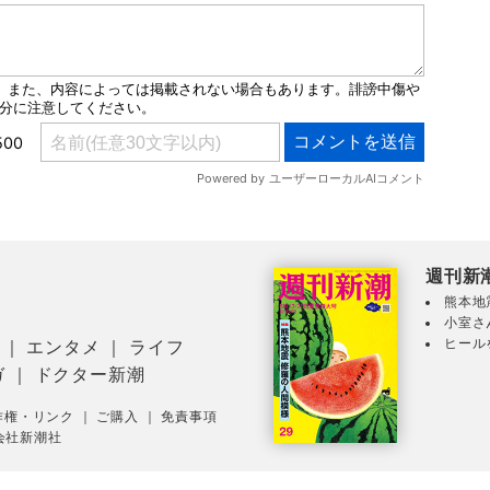
週刊新
熊本地
小室さ
ヒール
｜
エンタメ
｜
ライフ
ガ
｜
ドクター新潮
作権・リンク
｜
ご購入
｜
免責事項
会社新潮社