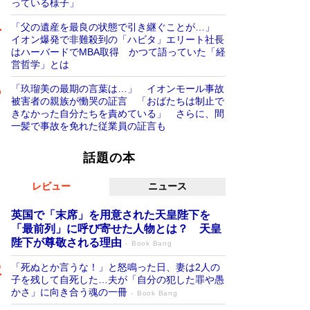
っている様子」
「父の遺産を最良の状態で引き継ぐことが…」
イオン爆発で非難殺到の「ハビタ」エリート社長
はハーバードでMBA取得 かつて語っていた「経
営哲学」とは
「玖瑠美の最期の言葉は…」 イオンモール事故
被害者の親族が慟哭の証言 「おばたちは制止で
きなかった自分たちを責めている」 さらに、間
一髪で事故を免れた従業員の証言も
話題の本
レビュー
ニュース
英国で「末席」を用意された天皇陛下を
「最前列」に呼び寄せた人物とは？ 天皇
陛下が尊敬される理由
Book Bang
「死ぬとか言うな！」と怒鳴った日、妻は2人の
子を残して自死した…夫が「自分の犯した罪や愚
かさ」に向き合う魂の一冊
Book Bang