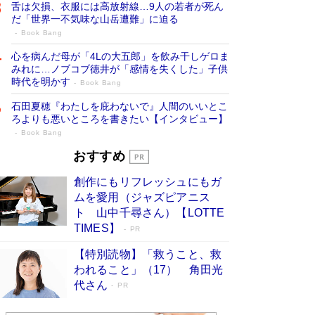
舌は欠損、衣服には高放射線…9人の若者が死ん
だ「世界一不気味な山岳遭難」に迫る
Book Bang
心を病んだ母が「4Lの大五郎」を飲み干しゲロま
みれに…ノブコブ徳井が「感情を失くした」子供
時代を明かす
Book Bang
石田夏穂『わたしを庇わないで』人間のいいとこ
ろよりも悪いところを書きたい【インタビュー】
Book Bang
73歳でも働くしかない 「老後レス時代」
おすすめ
に交通誘導員の独白が話題
Book Bang
創作にもリフレッシュにもガ
「なんで？ そんな馬鹿な……」90歳になった作
ムを愛用（ジャズピアニス
家・阿刀田高さんが、ひとり暮らしの生活を明か
ト 山中千尋さん）【LOTTE
す
Book Bang
TIMES】
PR
追悼・東野圭吾さん 週間ベストセラーランキン
【特別読物】「救うこと、救
グに『容疑者Xの献身』『白夜行』など代表作が
われること」（17） 角田光
並ぶ［文庫ベストセラー］
Book Bang
代さん
PR
和田秀樹の70代、80代向け新書がベスト3を独
占 上半期1位にも選出［新書ベストセラー］