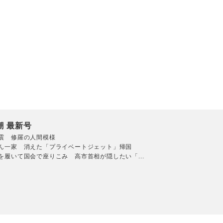
潮 最新号
震 修羅の人間模様
ん一家 消えた「プライベートジェット」帰国
を履いて国会で座りこみ 高市首相が隠したい「...