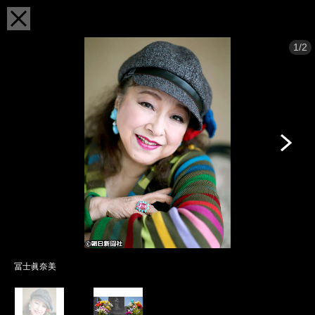
1/2
冨士眞奈美