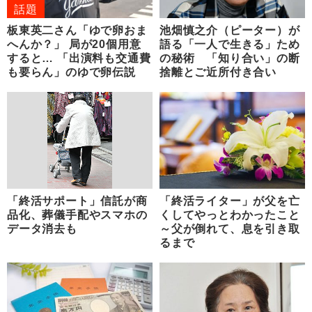
話題
板東英二さん「ゆで卵おま
池畑慎之介（ピーター）が
へんか？」 局が20個用意
語る「一人で生きる」ため
すると… 「出演料も交通費
の秘術 「知り合い」の断
も要らん」のゆで卵伝説
捨離とご近所付き合い
「終活サポート」信託が商
「終活ライター」が父を亡
品化、葬儀手配やスマホの
くしてやっとわかったこと
データ消去も
～父が倒れて、息を引き取
るまで