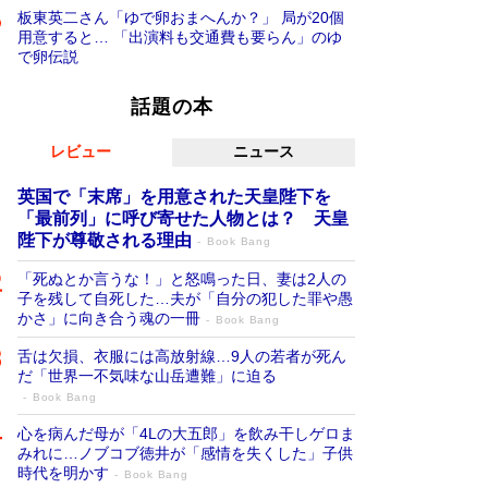
板東英二さん「ゆで卵おまへんか？」 局が20個
用意すると… 「出演料も交通費も要らん」のゆ
で卵伝説
話題の本
レビュー
ニュース
英国で「末席」を用意された天皇陛下を
「最前列」に呼び寄せた人物とは？ 天皇
陛下が尊敬される理由
Book Bang
「死ぬとか言うな！」と怒鳴った日、妻は2人の
子を残して自死した…夫が「自分の犯した罪や愚
かさ」に向き合う魂の一冊
Book Bang
舌は欠損、衣服には高放射線…9人の若者が死ん
だ「世界一不気味な山岳遭難」に迫る
Book Bang
心を病んだ母が「4Lの大五郎」を飲み干しゲロま
みれに…ノブコブ徳井が「感情を失くした」子供
時代を明かす
Book Bang