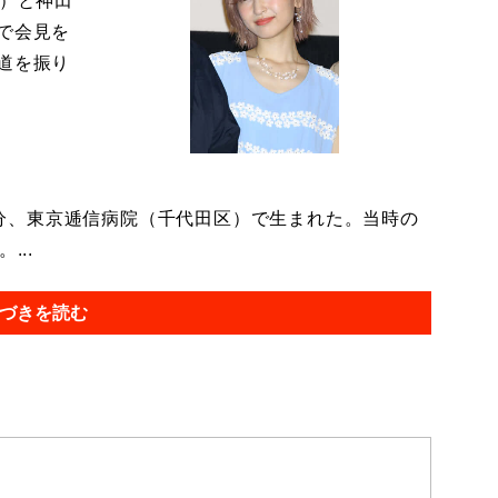
9）と神田
で会見を
道を振り
39分、東京逓信病院（千代田区）で生まれた。当時の
...
づきを読む