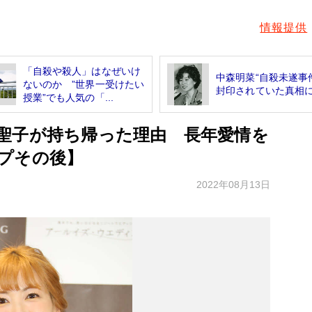
情報提供
「自殺や殺人」はなぜいけ
中森明菜“自殺未遂
ないのか ”世界一受けたい
封印されていた真相
授業”でも人気の「...
聖子が持ち帰った理由 長年愛情を
プその後】
2022年08月13日