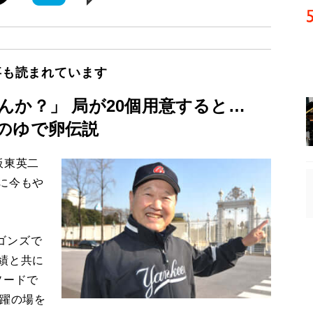
事も読まれています
んか？」 局が20個用意すると…
のゆで卵伝説
板東英二
に今もや
ゴンズで
績と共に
ソードで
活躍の場を