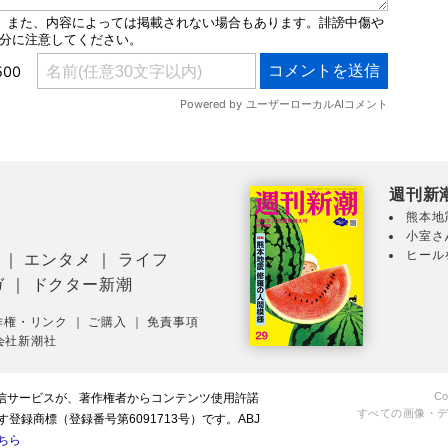
週刊新
熊本地
小室さ
ヒール
｜
エンタメ
｜
ライフ
ガ
｜
ドクター新潮
作権・リンク
｜
ご購入
｜
免責事項
会社新潮社
Co
配信サービスが、著作権者からコンテンツ使用許諾
すべての画像・
録商標（登録番号第6091713号）です。ABJ
ちら