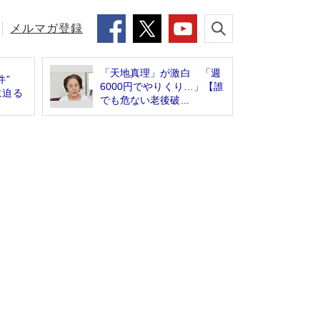
メルマガ登録
「天地真理」が激白 「週
事件”
6000円でやりくり…」【誰
に迫る
でも危ない老後破...