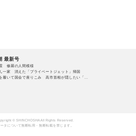
潮 最新号
震 修羅の人間模様
ん一家 消えた「プライベートジェット」帰国
を履いて国会で座りこみ 高市首相が隠したい「...
pyright © SHINCHOSHA All Rights Reserved.
データについて無断転用・無断転載を禁じます。