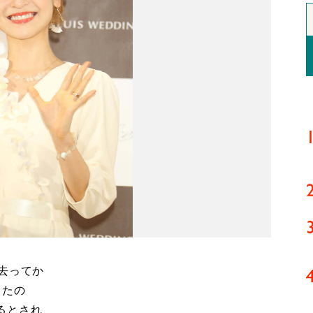
去ってか
ったの
るとされ