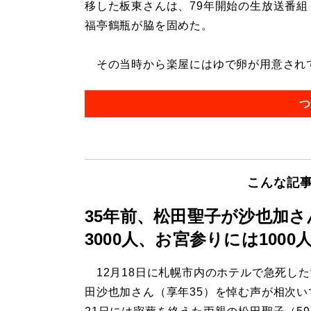
移した板東さんは、79年開始の生放送番組
福亭鶴瓶が脇を固めた。
その当時から楽屋にはゆで卵が用意されてい
つ
こんな記
35年前、松田聖子が沙也加
3000人、お宮参りには100
12月18日に札幌市内のホテルで急死し
田沙也加さん（享年35）を悼む声が相次い