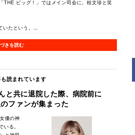
「THE ビッグ！」ではメイン司会に。桂文珍と笑
たという。...
づきを読む
事も読まれています
さんと共に退院した際、病院前に
0人のファンが集まった
た女優の神
でいる。