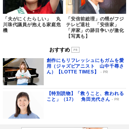
「夫がにくたらしい」 丸
「安倍前総理」の甥がフジ
川珠代議員が抱える家庭危
テレビ退社 「安倍家」
機
「岸家」の跡目争いが激化
【写真も】
おすすめ
創作にもリフレッシュにもガムを愛
用（ジャズピアニスト 山中千尋さ
ん）【LOTTE TIMES】
PR
【特別読物】「救うこと、救われる
こと」（17） 角田光代さん
PR