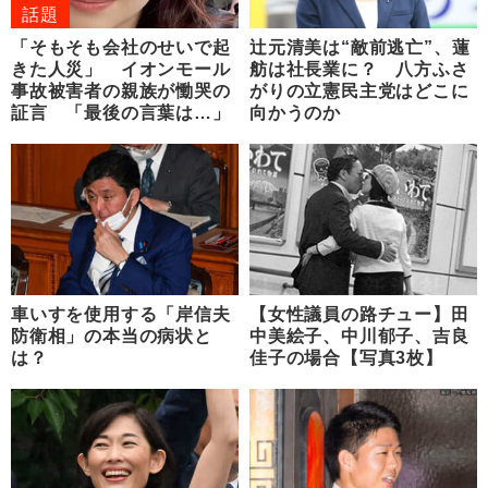
話題
「そもそも会社のせいで起
辻元清美は“敵前逃亡”、蓮
きた人災」 イオンモール
舫は社長業に？ 八方ふさ
事故被害者の親族が慟哭の
がりの立憲民主党はどこに
証言 「最後の言葉は…」
向かうのか
車いすを使用する「岸信夫
【女性議員の路チュー】田
防衛相」の本当の病状と
中美絵子、中川郁子、吉良
は？
佳子の場合【写真3枚】