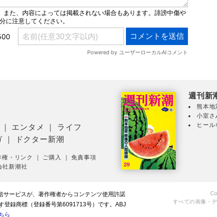
週刊新
熊本地
小室さ
ヒール
｜
エンタメ
｜
ライフ
ガ
｜
ドクター新潮
作権・リンク
｜
ご購入
｜
免責事項
会社新潮社
Co
配信サービスが、著作権者からコンテンツ使用許諾
すべての画像・
録商標（登録番号第6091713号）です。ABJ
ちら