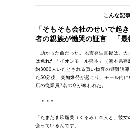
こんな記
「そもそも会社のせいで起き
者の親族が慟哭の証言 「最
助かった命だった。地震発生直後は、大
は免れた「イオンモール熊本」（熊本県嘉
約3000人いたとされる買い物客の避難誘
た50分後、突如爆発が起こり、モール内に
店の従業員7名の命が奪われた。
＊＊＊
「たまたま玖瑠美（くるみ）本人と、彼女
会っているんです」