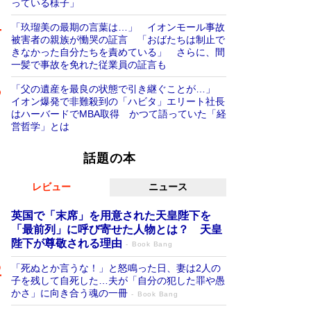
っている様子」
「玖瑠美の最期の言葉は…」 イオンモール事故
被害者の親族が慟哭の証言 「おばたちは制止で
きなかった自分たちを責めている」 さらに、間
一髪で事故を免れた従業員の証言も
「父の遺産を最良の状態で引き継ぐことが…」
イオン爆発で非難殺到の「ハビタ」エリート社長
はハーバードでMBA取得 かつて語っていた「経
営哲学」とは
話題の本
レビュー
ニュース
英国で「末席」を用意された天皇陛下を
「最前列」に呼び寄せた人物とは？ 天皇
陛下が尊敬される理由
Book Bang
「死ぬとか言うな！」と怒鳴った日、妻は2人の
子を残して自死した…夫が「自分の犯した罪や愚
かさ」に向き合う魂の一冊
Book Bang