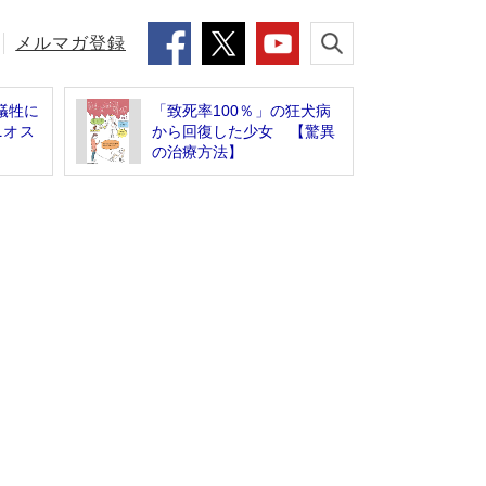
メルマガ登録
犠牲に
「致死率100％」の狂犬病
ニオス
から回復した少女 【驚異
の治療方法】