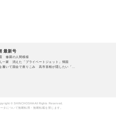
潮 最新号
震 修羅の人間模様
ん一家 消えた「プライベートジェット」帰国
を履いて国会で座りこみ 高市首相が隠したい「...
pyright © SHINCHOSHA All Rights Reserved.
データについて無断転用・無断転載を禁じます。