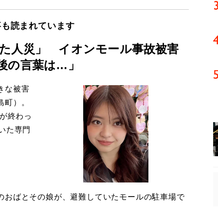
事も読まれています
た人災」 イオンモール事故被害
後の言葉は…」
きな被害
島町）。
導が終わっ
いた専門
のおばとその娘が、避難していたモールの駐車場で