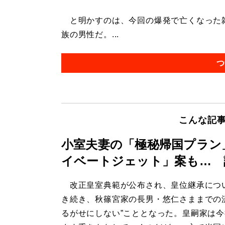
と明かすのは、今回の爆発で亡くなった雑
族の男性だ。...
つ
こんな記
小室夫妻の「極秘帰国プラン
イベートジェット」案も… 
改正皇室典範が公布され、皇位継承につ
き続き、秋篠宮家の長男・悠仁さままでの
るがせにしない”こととなった。皇嗣家は