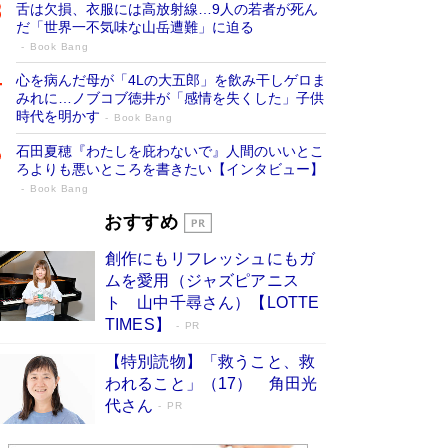
舌は欠損、衣服には高放射線…9人の若者が死ん
だ「世界一不気味な山岳遭難」に迫る
Book Bang
心を病んだ母が「4Lの大五郎」を飲み干しゲロま
みれに…ノブコブ徳井が「感情を失くした」子供
時代を明かす
Book Bang
石田夏穂『わたしを庇わないで』人間のいいとこ
ろよりも悪いところを書きたい【インタビュー】
Book Bang
73歳でも働くしかない 「老後レス時代」
おすすめ
に交通誘導員の独白が話題
Book Bang
創作にもリフレッシュにもガ
「なんで？ そんな馬鹿な……」90歳になった作
ムを愛用（ジャズピアニス
家・阿刀田高さんが、ひとり暮らしの生活を明か
ト 山中千尋さん）【LOTTE
す
Book Bang
TIMES】
PR
追悼・東野圭吾さん 週間ベストセラーランキン
【特別読物】「救うこと、救
グに『容疑者Xの献身』『白夜行』など代表作が
われること」（17） 角田光
並ぶ［文庫ベストセラー］
Book Bang
代さん
PR
和田秀樹の70代、80代向け新書がベスト3を独
占 上半期1位にも選出［新書ベストセラー］