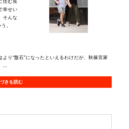
に住む長
で幸せい
。そんな
いう。
より“盤石”になったといえるわけだが、秋篠宮家
..
づきを読む