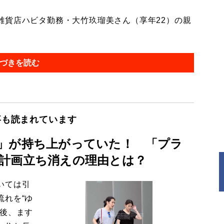
貨店ハビタ勤務・大竹玖瑠美さん（享年22）の親
づきを読む
事も読まれています
」が持ち上がっていた！ 「プラ
計画立ち消えの理由とは？
いては引
流れを“ゆ
今後、ます