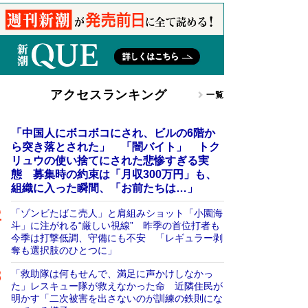
アクセスランキング
一覧
「中国人にボコボコにされ、ビルの6階か
ら突き落とされた」 「闇バイト」 トク
リュウの使い捨てにされた悲惨すぎる実
態 募集時の約束は「月収300万円」も、
組織に入った瞬間、「お前たちは…」
「ゾンビたばこ売人」と肩組みショット「小園海
斗」に注がれる“厳しい視線” 昨季の首位打者も
今季は打撃低調、守備にも不安 「レギュラー剥
奪も選択肢のひとつに」
「救助隊は何もせんで、満足に声かけしなかっ
た」レスキュー隊が救えなかった命 近隣住民が
明かす「二次被害を出さないのが訓練の鉄則にな