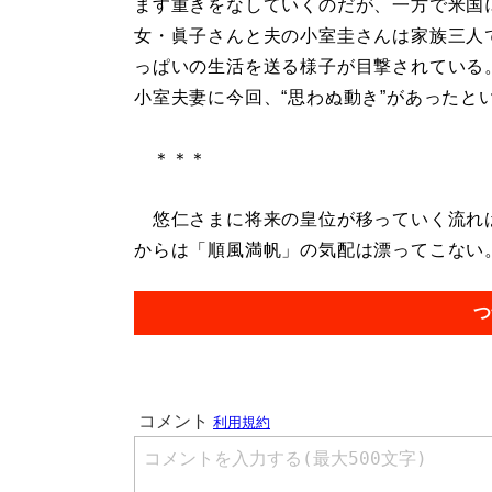
ます重きをなしていくのだが、一方で米国
女・眞子さんと夫の小室圭さんは家族三人
っぱいの生活を送る様子が目撃されている
小室夫妻に今回、“思わぬ動き”があったと
＊＊＊
悠仁さまに将来の皇位が移っていく流れは
からは「順風満帆」の気配は漂ってこない。.
つ