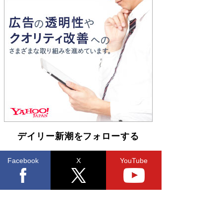
Book Bang
「『火垂るの墓』は、大嘘である」原作者が抱き
続けた“自責の念”とは…「自己憐憫は描きたくな
い」監督が徹底的にこだわったこと（後編） #
戦争の記憶
Book Bang
デイリー新潮をフォローする
Facebook
X
YouTube