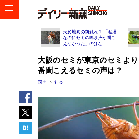
天変地異の前触れ？ 「猛暑
なのにセミの鳴き声が聞こ
えなかった」のはな...
大阪のセミが東京のセミより
番聞こえるセミの声は？
国内
社会