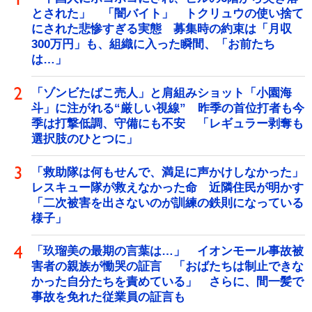
とされた」 「闇バイト」 トクリュウの使い捨て
にされた悲惨すぎる実態 募集時の約束は「月収
300万円」も、組織に入った瞬間、「お前たち
は…」
「ゾンビたばこ売人」と肩組みショット「小園海
斗」に注がれる“厳しい視線” 昨季の首位打者も今
季は打撃低調、守備にも不安 「レギュラー剥奪も
選択肢のひとつに」
「救助隊は何もせんで、満足に声かけしなかった」
レスキュー隊が救えなかった命 近隣住民が明かす
「二次被害を出さないのが訓練の鉄則になっている
様子」
「玖瑠美の最期の言葉は…」 イオンモール事故被
害者の親族が慟哭の証言 「おばたちは制止できな
かった自分たちを責めている」 さらに、間一髪で
事故を免れた従業員の証言も