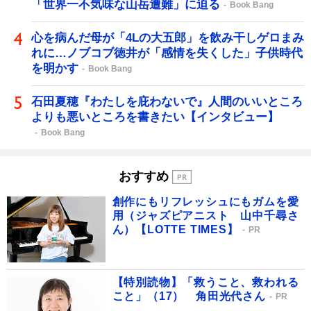
「世界一不気味な山岳遭難」に迫る
Book Bang
心を病んだ母が「4Lの大五郎」を飲み干しゲロまみ
れに…ノブコブ徳井が「感情を失くした」子供時代
を明かす
Book Bang
石田夏穂『わたしを庇わないで』人間のいいところ
よりも悪いところを書きたい【インタビュー】
Book Bang
おすすめ
創作にもリフレッシュにもガムを愛
用（ジャズピアニスト 山中千尋さ
ん）【LOTTE TIMES】
PR
【特別読物】「救うこと、救われる
こと」（17） 角田光代さん
PR