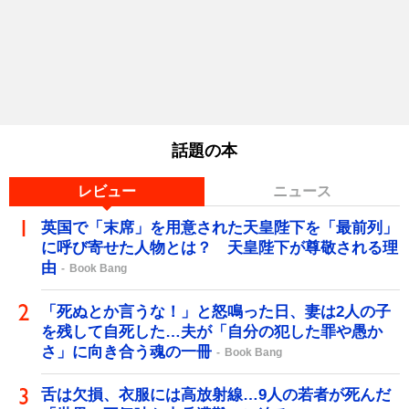
話題の本
レビュー
ニュース
英国で「末席」を用意された天皇陛下を「最前列」
に呼び寄せた人物とは？ 天皇陛下が尊敬される理
由
Book Bang
「死ぬとか言うな！」と怒鳴った日、妻は2人の子
を残して自死した…夫が「自分の犯した罪や愚か
さ」に向き合う魂の一冊
Book Bang
舌は欠損、衣服には高放射線…9人の若者が死んだ