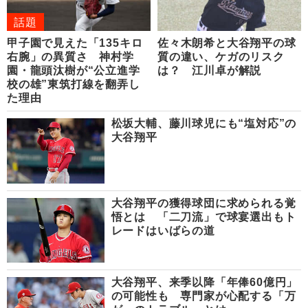
話題
甲子園で見えた「135キロ
佐々木朗希と大谷翔平の球
右腕」の異質さ 神村学
質の違い、ケガのリスク
園・龍頭汰樹が“公立進学
は？ 江川卓が解説
校の雄”東筑打線を翻弄し
た理由
松坂大輔、藤川球児にも“塩対応”の
大谷翔平
大谷翔平の獲得球団に求められる覚
悟とは 「二刀流」で球宴選出もト
レードはいばらの道
大谷翔平、来季以降「年俸60億円」
の可能性も 専門家が心配する「万