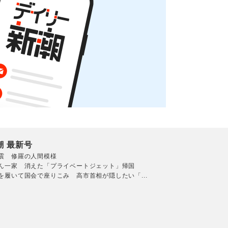
潮 最新号
震 修羅の人間模様
ん一家 消えた「プライベートジェット」帰国
を履いて国会で座りこみ 高市首相が隠したい「...