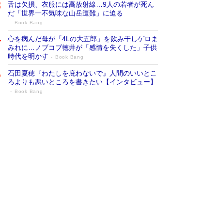
舌は欠損、衣服には高放射線…9人の若者が死ん
だ「世界一不気味な山岳遭難」に迫る
Book Bang
心を病んだ母が「4Lの大五郎」を飲み干しゲロま
みれに…ノブコブ徳井が「感情を失くした」子供
時代を明かす
Book Bang
石田夏穂『わたしを庇わないで』人間のいいとこ
ろよりも悪いところを書きたい【インタビュー】
Book Bang
73歳でも働くしかない 「老後レス時代」
に交通誘導員の独白が話題
Book Bang
「なんで？ そんな馬鹿な……」90歳になった作
家・阿刀田高さんが、ひとり暮らしの生活を明か
す
Book Bang
追悼・東野圭吾さん 週間ベストセラーランキン
グに『容疑者Xの献身』『白夜行』など代表作が
並ぶ［文庫ベストセラー］
Book Bang
和田秀樹の70代、80代向け新書がベスト3を独
占 上半期1位にも選出［新書ベストセラー］