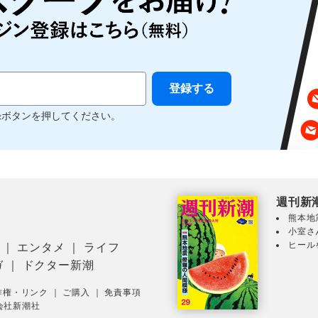
録ボタンを押してください。
週刊新
熊本地
小室さ
ヒール
｜
エンタメ
｜
ライフ
ガ
｜
ドクター新潮
作権・リンク
｜
ご購入
｜
免責事項
会社新潮社