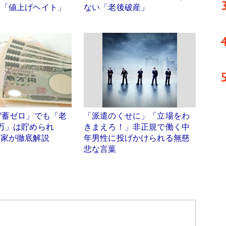
に「値上げヘイト」
ない「老後破産」
貯蓄ゼロ」でも「老
「派遣のくせに」「立場をわ
万」は貯められ
きまえろ！」非正規で働く中
門家が徹底解説
年男性に投げかけられる無慈
悲な言葉