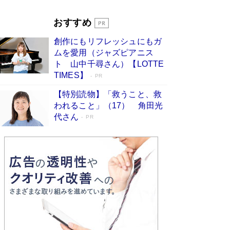
Book Bang
「『火垂るの墓』は、大嘘である」原作者が抱き
おすすめ
続けた“自責の念”とは…「自己憐憫は描きたくな
い」監督が徹底的にこだわったこと（後編） #
創作にもリフレッシュにもガ
戦争の記憶
Book Bang
ムを愛用（ジャズピアニス
ト 山中千尋さん）【LOTTE
TIMES】
PR
【特別読物】「救うこと、救
われること」（17） 角田光
代さん
PR