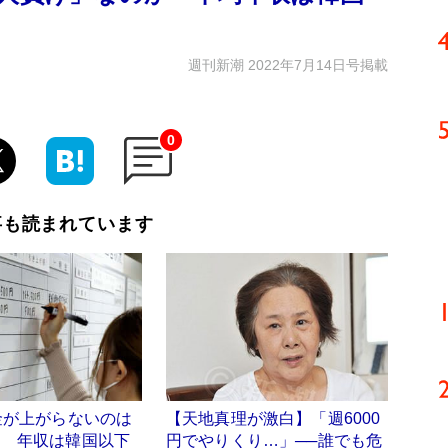
週刊新潮 2022年7月14日号掲載
0
事も読まれています
金が上がらないのは
【天地真理が激白】「週6000
？ 年収は韓国以下
円でやりくり…」──誰でも危