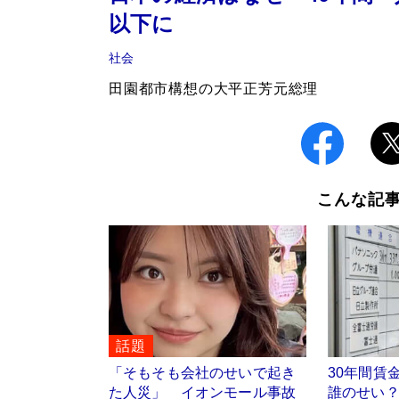
以下に
社会
田園都市構想の大平正芳元総理
こんな記
話題
「そもそも会社のせいで起き
30年間賃
た人災」 イオンモール事故
誰のせい