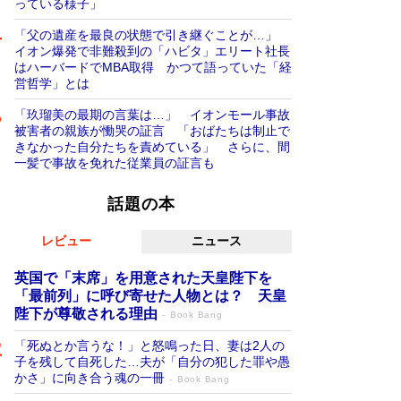
っている様子」
「父の遺産を最良の状態で引き継ぐことが…」
イオン爆発で非難殺到の「ハビタ」エリート社長
はハーバードでMBA取得 かつて語っていた「経
営哲学」とは
「玖瑠美の最期の言葉は…」 イオンモール事故
被害者の親族が慟哭の証言 「おばたちは制止で
きなかった自分たちを責めている」 さらに、間
一髪で事故を免れた従業員の証言も
話題の本
レビュー
ニュース
英国で「末席」を用意された天皇陛下を
「最前列」に呼び寄せた人物とは？ 天皇
陛下が尊敬される理由
Book Bang
「死ぬとか言うな！」と怒鳴った日、妻は2人の
子を残して自死した…夫が「自分の犯した罪や愚
かさ」に向き合う魂の一冊
Book Bang