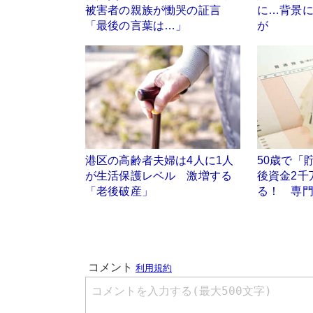
被害者の親族が慟哭の証言
に…背景
「最後の言葉は…」
が
港区の高齢者夫婦は4人に1人
50歳で「
が生活保護レベル 激増する
後資金2千
「老後破産」
る！ 専