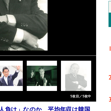
5枚目／5枚中
一人負け」なのか 平均年収は韓国