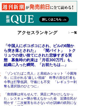
アクセスランキング
一覧
「中国人にボコボコにされ、ビルの6階か
ら突き落とされた」 「闇バイト」 トク
リュウの使い捨てにされた悲惨すぎる実
態 募集時の約束は「月収300万円」も、
組織に入った瞬間、「お前たちは…」
「ゾンビたばこ売人」と肩組みショット「小園海
斗」に注がれる“厳しい視線” 昨季の首位打者も
今季は打撃低調、守備にも不安 「レギュラー剥
奪も選択肢のひとつに」
「救助隊は何もせんで、満足に声かけしなかっ
た」レスキュー隊が救えなかった命 近隣住民が
明かす「二次被害を出さないのが訓練の鉄則にな