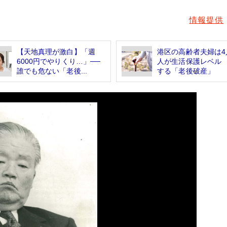
情報提供
【天地真理が激白】「週
港区の高齢者夫婦は4
6000円でやりくり…」──
人が生活保護レベル
誰でも危ない「老後...
する「老後破産」