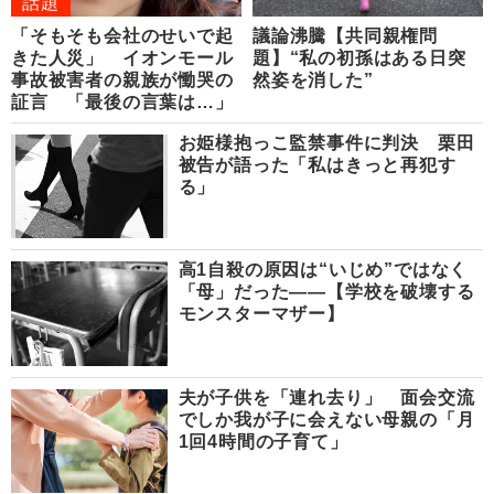
話題
「そもそも会社のせいで起
議論沸騰【共同親権問
きた人災」 イオンモール
題】“私の初孫はある日突
事故被害者の親族が慟哭の
然姿を消した”
証言 「最後の言葉は…」
お姫様抱っこ監禁事件に判決 栗田
被告が語った「私はきっと再犯す
る」
高1自殺の原因は“いじめ”ではなく
「母」だった――【学校を破壊する
モンスターマザー】
夫が子供を「連れ去り」 面会交流
でしか我が子に会えない母親の「月
1回4時間の子育て」