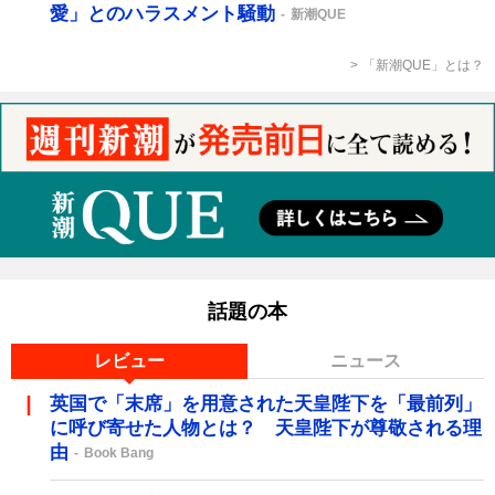
愛」とのハラスメント騒動
新潮QUE
「新潮QUE」とは？
話題の本
レビュー
ニュース
英国で「末席」を用意された天皇陛下を「最前列」
に呼び寄せた人物とは？ 天皇陛下が尊敬される理
由
Book Bang