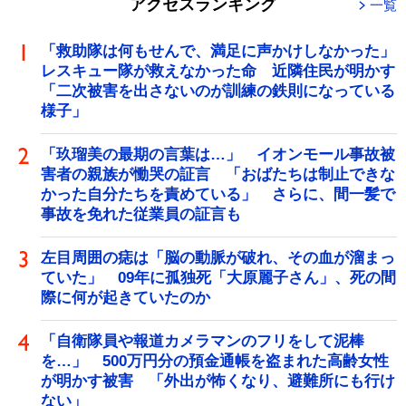
アクセスランキング
一覧
「救助隊は何もせんで、満足に声かけしなかった」
レスキュー隊が救えなかった命 近隣住民が明かす
「二次被害を出さないのが訓練の鉄則になっている
様子」
「玖瑠美の最期の言葉は…」 イオンモール事故被
害者の親族が慟哭の証言 「おばたちは制止できな
かった自分たちを責めている」 さらに、間一髪で
事故を免れた従業員の証言も
左目周囲の痣は「脳の動脈が破れ、その血が溜まっ
ていた」 09年に孤独死「大原麗子さん」、死の間
際に何が起きていたのか
「自衛隊員や報道カメラマンのフリをして泥棒
を…」 500万円分の預金通帳を盗まれた高齢女性
が明かす被害 「外出が怖くなり、避難所にも行け
ない」