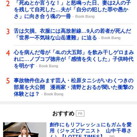
「死ぬとか言うな！」と怒鳴った日、妻は2人の子
を残して自死した…夫が「自分の犯した罪や愚か
さ」に向き合う魂の一冊
Book Bang
舌は欠損、衣服には高放射線…9人の若者が死んだ
「世界一不気味な山岳遭難」に迫る
Book Bang
心を病んだ母が「4Lの大五郎」を飲み干しゲロまみ
れに…ノブコブ徳井が「感情を失くした」子供時代
を明かす
Book Bang
事故物件住みます芸人・松原タニシがいわくつきの
部屋を大公開 漫画家・清野とおるが聞いた衝撃の
体験とは？
Book Bang
おすすめ
創作にもリフレッシュにもガムを愛
用（ジャズピアニスト 山中千尋さ
ん）【LOTTE TIMES】