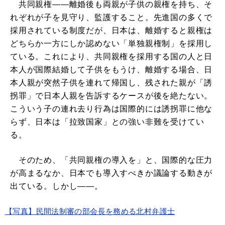
共同親権――離婚後も両親が子供の親権を持ち、そ
れぞれが子を見守り、監護すること。先進国の多くで
採用されている制度だが、日本は、離婚すると親権は
どちらか一方にしか認めない「単独親権制」を採用し
ている。これにより、共同親権を採用する国の人と日
本人が国際結婚して子供をもうけ、離婚する場合、日
本人親が突然子供を連れて帰国し、残された親が「誘
拐罪」で日本人親を告訴するケースが後を絶たない。
こういう子の連れ去り行為は国際的には誘拐罪に他な
らず、日本は「拉致国家」との強い非難を受けてい
る。
そのため、「共同親権の導入を」と、国際的な圧力
が高まるなか、日本でも導入すべきか議論する動きが
出ている。しかし――。
【写真】民間法制審の部会長を務める北村弁護士