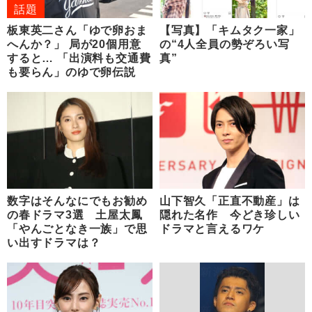
話題
板東英二さん「ゆで卵おま
【写真】「キムタク一家」
へんか？」 局が20個用意
の“4人全員の勢ぞろい写
すると… 「出演料も交通費
真”
も要らん」のゆで卵伝説
数字はそんなにでもお勧め
山下智久「正直不動産」は
の春ドラマ3選 土屋太鳳
隠れた名作 今どき珍しい
「やんごとなき一族」で思
ドラマと言えるワケ
い出すドラマは？