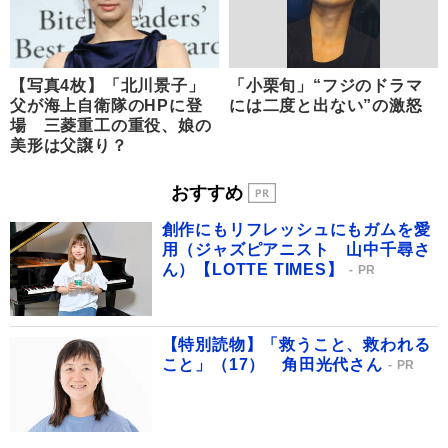
【写真4枚】「北川景子」
「小栗旬」“フジのドラマ
父が海上自衛隊のHPに登
には二度と出ない”の激怒
場 三菱重工の重役、娘の
美形は父譲り？
おすすめ
創作にもリフレッシュにもガムを愛
用（ジャズピアニスト 山中千尋さ
ん）【LOTTE TIMES】
PR
【特別読物】「救うこと、救われる
こと」（17） 角田光代さん
PR